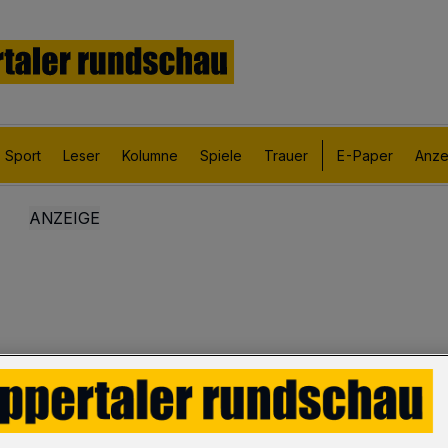
Sport
Leser
Kolumne
Spiele
Trauer
E-Paper
Anze