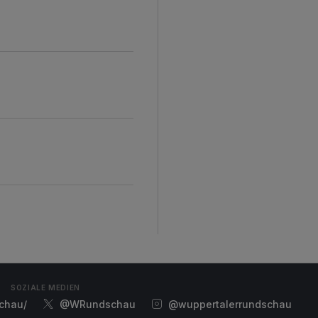
SOZIALE MEDIEN
chau/
@WRundschau
@wuppertalerrundschau