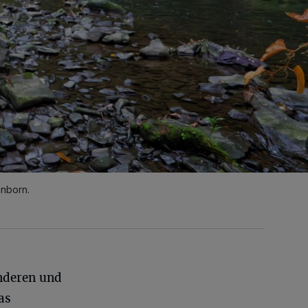
nnborn.
nderen und
as