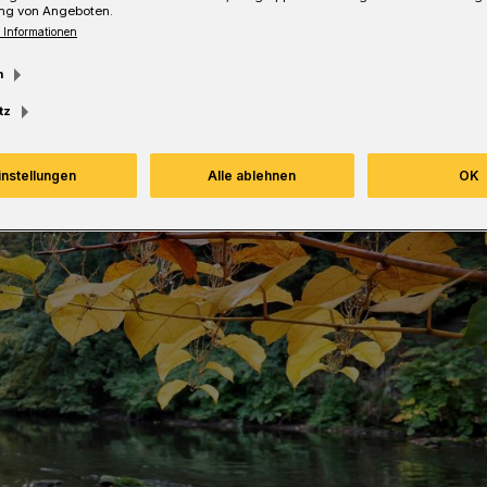
ng von Angeboten.
Lesezeit
 Informationen
m
tz
instellungen
Alle ablehnen
OK