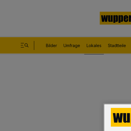
Bilder
Umfrage
Lokales
Stadtteile