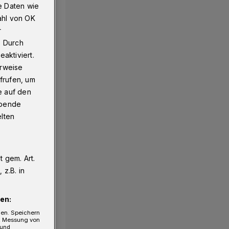
e Daten wie
ahl von OK
r
. Durch
aktiviert.
erweise
frufen, um
e auf den
ebende
elten
 gem. Art.
z.B. in
en:
gen. Speichern
e, Messung von
 und