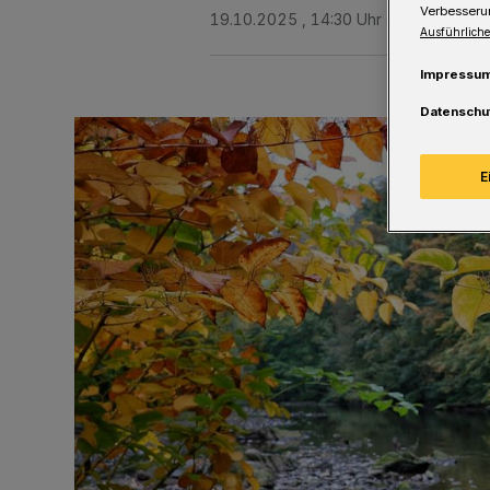
Verbesseru
19.10.2025 , 14:30 Uhr
Eine Minute 
Ausführliche
Impressu
Datenschu
E