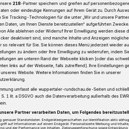
unsere
218
-Partner speichern und greifen auf personenbezogen
aten oder eindeutige Kennungen auf Ihrem Gerät zu. Durch Ausw
n Sie Tracking-Technologien für die unter „Wir und unsere Partne
ken der Wuppertaler Rundschau
en Daten, um Ihnen Dienste bereitzustellen“ aufgeführten Zwecke
on Alle ablehnen oder Widerruf Ihrer Einwilligung werden diese de
cker deaktiviert sind, sind manche Inhalte und Anzeigen möglich
r so relevant für Sie. Sie können dieses Menü jederzeit wieder au
tellungen zu ändern oder Ihre Einwilligung zu widerrufen, indem Si
e: Die Wupper im
stellungen am unteren Rand der Webseite klicken [oder das schw
ten links auf der Webseite, falls zutreffend]. Ihre Einstellungen g
n Herbst
 unseres Website. Weitere Informationen finden Sie in unserer
utzerklärung.
immung umfasst alle wuppertaler-rundschau.de-Seiten und schließt
 S. 1 lit. a DSGVO auch die Datenverarbeitung außerhalb des EWR, 
t immer viel los – und das dokumentiert die
ein.
lderstrecken.
unsere Partner verarbeiten Daten, um Folgendes bereitzustell
 genauer Standortdaten. Endgeräteeigenschaften zur Identifikation aktiv abfra
griff auf Informationen auf einem Endgerät. Personalisierte Werbung und Inhalt
ung und der Performance von Inhalten, Zielgruppenforschung sowie Entwicklung