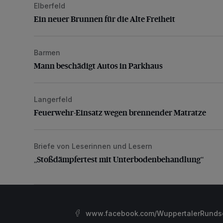
Elberfeld
Ein neuer Brunnen für die Alte Freiheit
Ein neuer Brunnen für die Alte Freiheit
Barmen
Mann beschädigt Autos in Parkhaus
Mann beschädigt Autos in Parkhaus
Langerfeld
Feuerwehr-Einsatz wegen brennender Matratze
Feuerwehr-Einsatz wegen brennender Matratze
Briefe von Leserinnen und Lesern
„Stoßdämpfertest mit Unterbodenbehandlung“
„Stoßdämpfertest mit Unterbodenbehandlung“
www.facebook.com/WuppertalerRunds