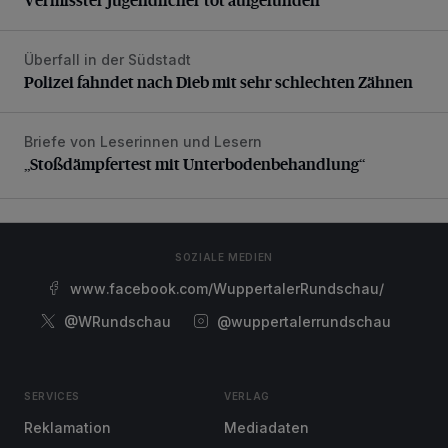
Überfall in der Südstadt
Polizei fahndet nach Dieb mit sehr schlechten Zähnen
Polizei fahndet nach Dieb mit sehr schlechten Zähnen
Briefe von Leserinnen und Lesern
„Stoßdämpfertest mit Unterbodenbehandlung“
„Stoßdämpfertest mit Unterbodenbehandlung“
SOZIALE MEDIEN
www.facebook.com/WuppertalerRundschau/
@WRundschau
@wuppertalerrundschau
SERVICES
VERLAG
Reklamation
Mediadaten