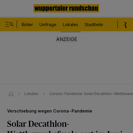
Bilder
Umfrage
Lokales
Stadtteile
Sport
Le
Lokales
Corona-Pandemie: Solar Decathlon-Wettbewerbs
Verschiebung wegen Corona-Pandemie
Solar Decathlon-