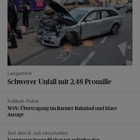
Langerfeld
Schwerer Unfall mit 2,48 Promille
Fußball-Pokal
WSV: Übertragung im Barmer Bahnhof und klare Ansage
WSV: Übertragung im Barmer Bahnhof und klare
Ansage
Seit dem 8. Juli verschollen
Vermisster Jugendlicher tot aufgefunden
Vermisster Jugendlicher tot aufgefunden