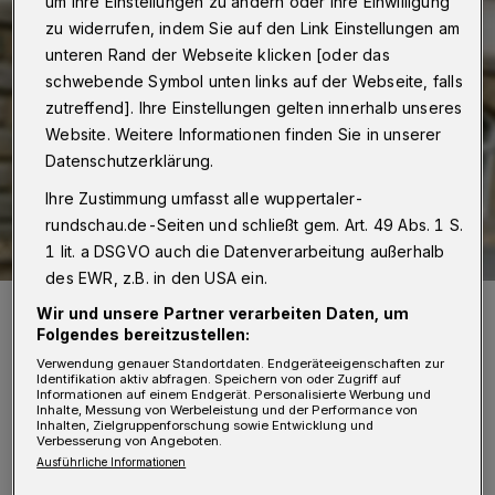
um Ihre Einstellungen zu ändern oder Ihre Einwilligung
zu widerrufen, indem Sie auf den Link Einstellungen am
unteren Rand der Webseite klicken [oder das
schwebende Symbol unten links auf der Webseite, falls
zutreffend]. Ihre Einstellungen gelten innerhalb unseres
Website. Weitere Informationen finden Sie in unserer
Datenschutzerklärung.
Ihre Zustimmung umfasst alle wuppertaler-
rundschau.de-Seiten und schließt gem. Art. 49 Abs. 1 S.
1 lit. a DSGVO auch die Datenverarbeitung außerhalb
des EWR, z.B. in den USA ein.
Daniel Lorberg, Solar Decathlon Projektleiter.
Wir und unsere Partner verarbeiten Daten, um
Foto: Wuppertaler Rundschau
Folgendes bereitzustellen:
Verwendung genauer Standortdaten. Endgeräteeigenschaften zur
Identifikation aktiv abfragen. Speichern von oder Zugriff auf
Informationen auf einem Endgerät. Personalisierte Werbung und
Inhalte, Messung von Werbeleistung und der Performance von
Inhalten, Zielgruppenforschung sowie Entwicklung und
Verbesserung von Angeboten.
N
Ausführliche Informationen
euer Termin für das Finale des