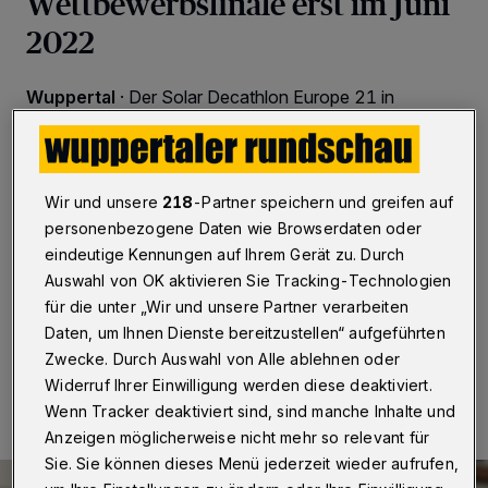
Wettbewerbsfinale erst im Juni
2022
Wuppertal
·
Der Solar Decathlon Europe 21 in
Wuppertal wird verschoben. Das Finale des
Wettbewerbs für nachhaltiges urbanes Bauen und
Leben findet wegen der weltweiten Corona-Pandemie
nun neun Monate später statt. Damit reagiert das
Wir und unsere
218
-Partner speichern und greifen auf
Organisationsteam auf die aktuelle Lage. Das
Hauptevent des internationalen
personenbezogene Daten wie Browserdaten oder
Hochschulwettbewerbs war ursprünglich für
eindeutige Kennungen auf Ihrem Gerät zu. Durch
September 2021 angesetzt.
Auswahl von OK aktivieren Sie Tracking-Technologien
für die unter „Wir und unsere Partner verarbeiten
Daten, um Ihnen Dienste bereitzustellen“ aufgeführten
Zwecke. Durch Auswahl von Alle ablehnen oder
24.06.2020 , 16:00 Uhr
2 Minuten Lesezeit
Widerruf Ihrer Einwilligung werden diese deaktiviert.
Wenn Tracker deaktiviert sind, sind manche Inhalte und
Anzeigen möglicherweise nicht mehr so relevant für
Sie. Sie können dieses Menü jederzeit wieder aufrufen,