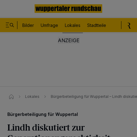
Bilder
Umfrage
Lokales
Stadtteile
Sport
Le
Lokales
Bürgerbeteiligung für Wuppertal – Lindh diskutier
Bürgerbeteiligung für Wuppertal
Lindh diskutiert zur