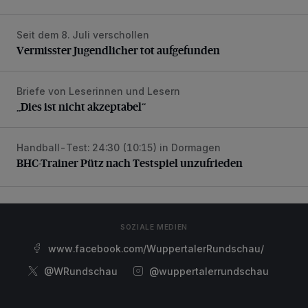
Seit dem 8. Juli verschollen
Vermisster Jugendlicher tot aufgefunden
Vermisster Jugendlicher tot aufgefunden
Briefe von Leserinnen und Lesern
„Dies ist nicht akzeptabel“
„Dies ist nicht akzeptabel“
Handball-Test: 24:30 (10:15) in Dormagen
BHC-Trainer Pütz nach Testspiel unzufrieden
BHC-Trainer Pütz nach Testspiel unzufrieden
SOZIALE MEDIEN
www.facebook.com/WuppertalerRundschau/
@WRundschau
@wuppertalerrundschau