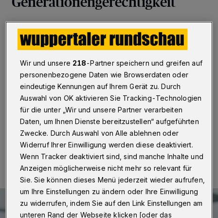
Generationengerechtigkeit
Wuppertal
·
Auftakt zur stärkeren Bürger-Beteiligung
in Wuppertal: Der direktgewählte
Bundestagsabgeordnete Helge Lindh traf sich mit mehr
als 40 Wuppertalerinnen und Wuppertalern zu einer
Wir und unsere
218
-Partner speichern und greifen auf
Diskussionsveranstaltung zum Thema
Generationengerechtigkeit. Die Gründung eines
personenbezogene Daten wie Browserdaten oder
„Bürger*innen-Beirats“ wird im Laufe des Oktobers
eindeutige Kennungen auf Ihrem Gerät zu. Durch
folgen. Geplant sind zudem regelmäßige offene
Auswahl von OK aktivieren Sie Tracking-Technologien
Gesprächsformate mit allen Interessierten.
für die unter „Wir und unsere Partner verarbeiten
Daten, um Ihnen Dienste bereitzustellen“ aufgeführten
Zwecke. Durch Auswahl von Alle ablehnen oder
07.10.2021 , 21:30 Uhr
Eine Minute Lesezeit
Widerruf Ihrer Einwilligung werden diese deaktiviert.
Wenn Tracker deaktiviert sind, sind manche Inhalte und
Anzeigen möglicherweise nicht mehr so relevant für
Sie. Sie können dieses Menü jederzeit wieder aufrufen,
um Ihre Einstellungen zu ändern oder Ihre Einwilligung
zu widerrufen, indem Sie auf den Link Einstellungen am
unteren Rand der Webseite klicken [oder das