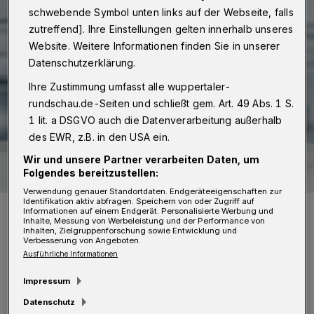
schwebende Symbol unten links auf der Webseite, falls
zutreffend]. Ihre Einstellungen gelten innerhalb unseres
Website. Weitere Informationen finden Sie in unserer
Datenschutzerklärung.
Ihre Zustimmung umfasst alle wuppertaler-
rundschau.de-Seiten und schließt gem. Art. 49 Abs. 1 S.
1 lit. a DSGVO auch die Datenverarbeitung außerhalb
des EWR, z.B. in den USA ein.
Wir und unsere Partner verarbeiten Daten, um
Folgendes bereitzustellen:
Verwendung genauer Standortdaten. Endgeräteeigenschaften zur
Identifikation aktiv abfragen. Speichern von oder Zugriff auf
Der direktgewählte Bundestagsabgeordnete Helge Lindh (SPD).
Informationen auf einem Endgerät. Personalisierte Werbung und
Inhalte, Messung von Werbeleistung und der Performance von
Foto: Christoph Busse
Inhalten, Zielgruppenforschung sowie Entwicklung und
Verbesserung von Angeboten.
Ausführliche Informationen
Impressum
Datenschutz
azu Helge Lindh: „Politik für die