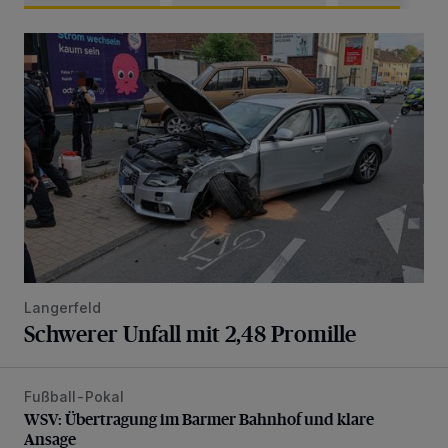
Schwerer Unfall mit 2,48 Promille
Langerfeld
Schwerer Unfall mit 2,48 Promille
Fußball-Pokal
WSV: Übertragung im Barmer Bahnhof und klare Ansage
WSV: Übertragung im Barmer Bahnhof und klare
Ansage