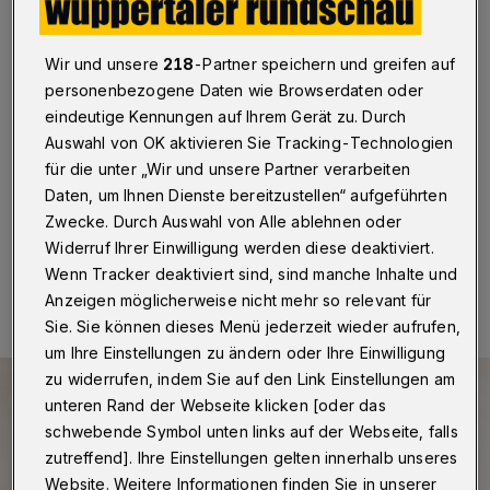
Wissenschaftsphilosophie
Wuppertal
·
Dr. Anna Leuschner ist neue Professorin
Wir und unsere
218
-Partner speichern und greifen auf
für Wissenschaftsphilosophie an der Bergischen
personenbezogene Daten wie Browserdaten oder
Universität Wuppertal. Einer ihrer
eindeutige Kennungen auf Ihrem Gerät zu. Durch
Forschungsschwerpunkte ist die wachsende
Auswahl von OK aktivieren Sie Tracking-Technologien
Wissenschaftsfeindlichkeit und wie sie sich auf
wissenschaftliche Methodik und Themenwahl auswirkt.
für die unter „Wir und unsere Partner verarbeiten
Daten, um Ihnen Dienste bereitzustellen“ aufgeführten
Zwecke. Durch Auswahl von Alle ablehnen oder
Widerruf Ihrer Einwilligung werden diese deaktiviert.
06.04.2021 , 08:00 Uhr
Eine Minute Lesezeit
Wenn Tracker deaktiviert sind, sind manche Inhalte und
Anzeigen möglicherweise nicht mehr so relevant für
Sie. Sie können dieses Menü jederzeit wieder aufrufen,
um Ihre Einstellungen zu ändern oder Ihre Einwilligung
zu widerrufen, indem Sie auf den Link Einstellungen am
unteren Rand der Webseite klicken [oder das
schwebende Symbol unten links auf der Webseite, falls
zutreffend]. Ihre Einstellungen gelten innerhalb unseres
Website. Weitere Informationen finden Sie in unserer