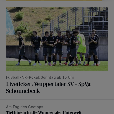
Liveticker: Wuppertaler SV – SpVg. Schonnebeck
Fußball-NR-Pokal: Sonntag ab 15 Uhr
Liveticker: Wuppertaler SV – SpVg.
Schonnebeck
Am Tag des Geotops
Tief hinein in die Wuppertaler Unterwelt
Tief hinein in die Wuppertaler Unterwelt