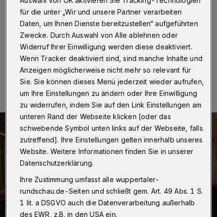
Auswahl von OK aktivieren Sie Tracking-Technologien
Wuppertal
·
In der Krautstraße in Heckinghausen ist in
für die unter „Wir und unsere Partner verarbeiten
der Nacht von Donnerstag auf Freitag (22./23.
Daten, um Ihnen Dienste bereitzustellen“ aufgeführten
Dezember 2016) ein Wagen ausgebrannt.
Zwecke. Durch Auswahl von Alle ablehnen oder
Widerruf Ihrer Einwilligung werden diese deaktiviert.
Wenn Tracker deaktiviert sind, sind manche Inhalte und
23.12.2016 , 10:13 Uhr
Eine Minute Lesezeit
Anzeigen möglicherweise nicht mehr so relevant für
Sie. Sie können dieses Menü jederzeit wieder aufrufen,
um Ihre Einstellungen zu ändern oder Ihre Einwilligung
zu widerrufen, indem Sie auf den Link Einstellungen am
unteren Rand der Webseite klicken [oder das
schwebende Symbol unten links auf der Webseite, falls
zutreffend]. Ihre Einstellungen gelten innerhalb unseres
Website. Weitere Informationen finden Sie in unserer
Datenschutzerklärung.
Ihre Zustimmung umfasst alle wuppertaler-
rundschau.de-Seiten und schließt gem. Art. 49 Abs. 1 S.
1 lit. a DSGVO auch die Datenverarbeitung außerhalb
des EWR, z.B. in den USA ein.