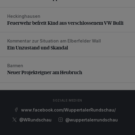
Heckinghausen
Feuerwehr befreit Kind aus verschlossenem VW Bulli
Feuerwehr befreit Kind aus verschlossenem VW Bulli
Kommentar zur Situation am Elberfelder Wall
Ein Unzustand und Skandal
Ein Unzustand und Skandal
Barmen
Neuer Projekteigner am Heubruch
Neuer Projekteigner am Heubruch
SOZIALE MEDIEN
www.facebook.com/WuppertalerRundschau/
@WRundschau
@wuppertalerrundschau