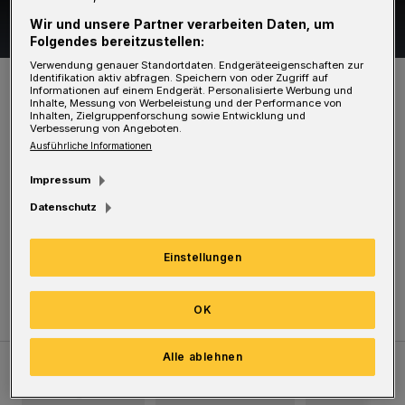
Wir und unsere Partner verarbeiten Daten, um
17 Bilder
Auto ausgebrannt
Folgendes bereitzustellen:
Verwendung genauer Standortdaten. Endgeräteeigenschaften zur
17 Bilder
Identifikation aktiv abfragen. Speichern von oder Zugriff auf
Informationen auf einem Endgerät. Personalisierte Werbung und
Inhalte, Messung von Werbeleistung und der Performance von
Inhalten, Zielgruppenforschung sowie Entwicklung und
Verbesserung von Angeboten.
Ausführliche Informationen
Die Feuerwehr löschte die Flammen schnell,
Impressum
der Frontbereich und die Frontscheibe wurden
Datenschutz
denoch komplett zerstört.
Einstellungen
Die Ursache ist noch unklar.
OK
Alle ablehnen
Meistgelesen
Neueste Artikel
Zum Thema