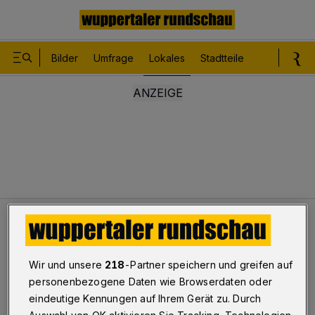
Bilder
Umfrage
Lokales
Stadtteile
Sport
Le
Lokales
Auto in Flammen
Barmen
Wir und unsere
218
-Partner speichern und greifen auf
personenbezogene Daten wie Browserdaten oder
Auto in Flammen
eindeutige Kennungen auf Ihrem Gerät zu. Durch