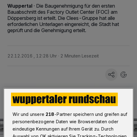
Wuppertal
·
Die Baugenehmigung für den ersten
Bauabschnitt des Factory Outlet Center (FOC) am
Döppersberg ist erteilt. Die Clees-Gruppe hat alle
erforderlichen Unterlagen eingereicht, die Stadt hat
geprüft und die Genehmigung erteilt.
22.12.2016 , 12:28 Uhr
2 Minuten Lesezeit
Wir und unsere
218
-Partner speichern und greifen auf
personenbezogene Daten wie Browserdaten oder
eindeutige Kennungen auf Ihrem Gerät zu. Durch
Auswahl von OK aktivieren Sie Tracking-Technologien