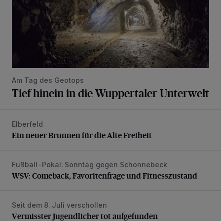
Am Tag des Geotops
Tief hinein in die Wuppertaler Unterwelt
Elberfeld
Ein neuer Brunnen für die Alte Freiheit
Ein neuer Brunnen für die Alte Freiheit
Fußball-Pokal: Sonntag gegen Schonnebeck
WSV: Comeback, Favoritenfrage und Fitnesszustand
WSV: Comeback, Favoritenfrage und Fitnesszustand
Seit dem 8. Juli verschollen
Vermisster Jugendlicher tot aufgefunden
Vermisster Jugendlicher tot aufgefunden