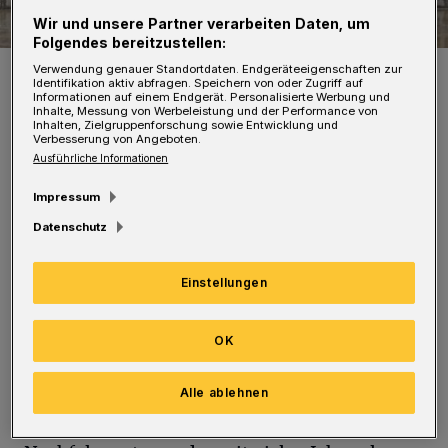
Wir und unsere Partner verarbeiten Daten, um
Folgendes bereitzustellen:
Hier soll bald das FOC entstehen.
Verwendung genauer Standortdaten. Endgeräteeigenschaften zur
Identifikation aktiv abfragen. Speichern von oder Zugriff auf
Foto: Rundschau
Informationen auf einem Endgerät. Personalisierte Werbung und
Inhalte, Messung von Werbeleistung und der Performance von
Inhalten, Zielgruppenforschung sowie Entwicklung und
Verbesserung von Angeboten.
Ausführliche Informationen
Impressum
D
amit kann in der ehemaligen
Datenschutz
Bundesbahndirektion gebaut werden,
meldet die Verwaltung.
Einstellungen
"Ich freue mich, dass jetzt mit der
OK
Baugenehmigung ein wichtiger Meilenstein
für die Realisierung des FOC erreicht ist", so
Alle ablehnen
Oberbürgermeister Andreas Mucke. "Mit der