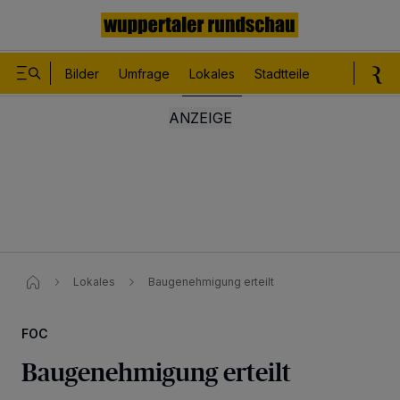
Bilder
Umfrage
Lokales
Stadtteile
Sport
Le
Lokales
Baugenehmigung erteilt
FOC
Baugenehmigung erteilt