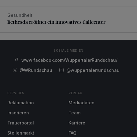
Gesundheit
Bethesda eröffnet ein innovatives Callcenter
Bethesda eröffnet ein innovatives Callcenter
SOZIALE MEDIEN
www.facebook.com/WuppertalerRundschau/
@WRundschau
@wuppertalerrundschau
SERVICES
VERLAG
Reklamation
Mediadaten
Inserieren
Team
Trauerportal
Karriere
Stellenmarkt
FAQ