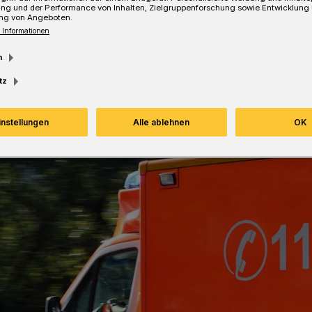
ung und der Performance von Inhalten, Zielgruppenforschung sowie Entwicklung
ng von Angeboten.
esezeit
 Informationen
m
tz
instellungen
Alle ablehnen
OK