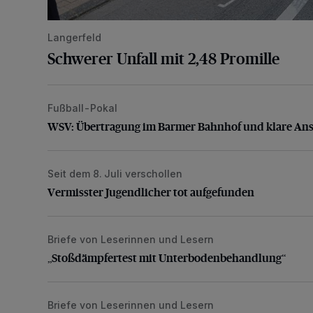
Langerfeld
Schwerer Unfall mit 2,48 Promille
Fußball-Pokal
WSV: Übertragung im Barmer Bahnhof und klare An
WSV: Übertragung im Barmer Bahnhof und klare An
Seit dem 8. Juli verschollen
Vermisster Jugendlicher tot aufgefunden
Vermisster Jugendlicher tot aufgefunden
Briefe von Leserinnen und Lesern
„Stoßdämpfertest mit Unterbodenbehandlung“
„Stoßdämpfertest mit Unterbodenbehandlung“
Briefe von Leserinnen und Lesern
„Dies ist nicht akzeptabel“