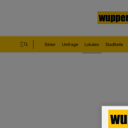
Bilder
Umfrage
Lokales
Stadtteile