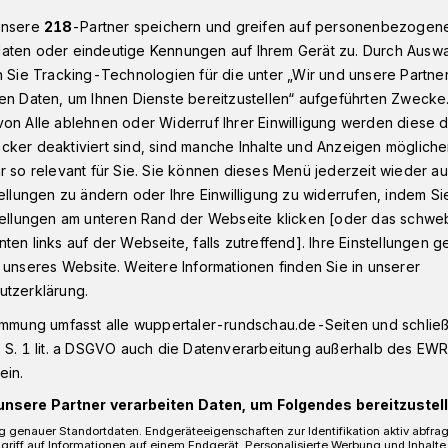
unsere
218
-Partner speichern und greifen auf personenbezogen
aten oder eindeutige Kennungen auf Ihrem Gerät zu. Durch Ausw
n Sie Tracking-Technologien für die unter „Wir und unsere Partne
f der Parkstraße in Wuppertal
en Daten, um Ihnen Dienste bereitzustellen“ aufgeführten Zwecke
on Alle ablehnen oder Widerruf Ihrer Einwilligung werden diese de
cker deaktiviert sind, sind manche Inhalte und Anzeigen möglich
r so relevant für Sie. Sie können dieses Menü jederzeit wieder au
l auf der
tellungen zu ändern oder Ihre Einwilligung zu widerrufen, indem Si
stellungen am unteren Rand der Webseite klicken [oder das schw
ten links auf der Webseite, falls zutreffend]. Ihre Einstellungen g
 unseres Website. Weitere Informationen finden Sie in unserer
utzerklärung.
immung umfasst alle wuppertaler-rundschau.de-Seiten und schließt
aße in Wuppertal in Fahrtrichtung
 S. 1 lit. a DSGVO auch die Datenverarbeitung außerhalb des EWR, 
ag (2. August 2021), gegen 13.20 Uhr,
ein.
dem sich eine 49-Jährige schwer verletzte.
unsere Partner verarbeiten Daten, um Folgendes bereitzustell
 genauer Standortdaten. Endgeräteeigenschaften zur Identifikation aktiv abfra
griff auf Informationen auf einem Endgerät. Personalisierte Werbung und Inhalt