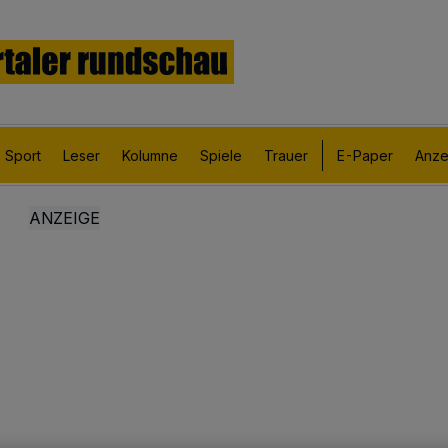
Sport
Leser
Kolumne
Spiele
Trauer
E-Paper
Anze