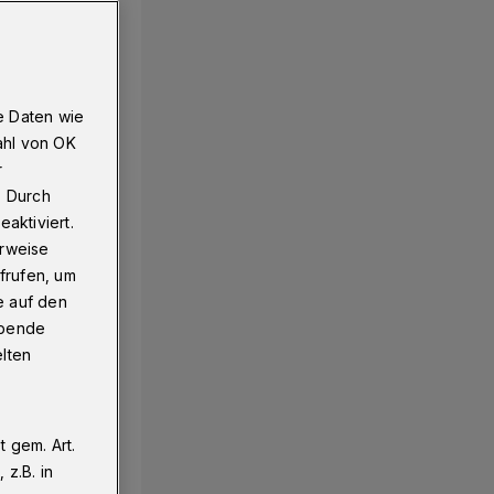
e Daten wie
ahl von OK
r
. Durch
aktiviert.
erweise
frufen, um
e auf den
ebende
elten
 gem. Art.
z.B. in