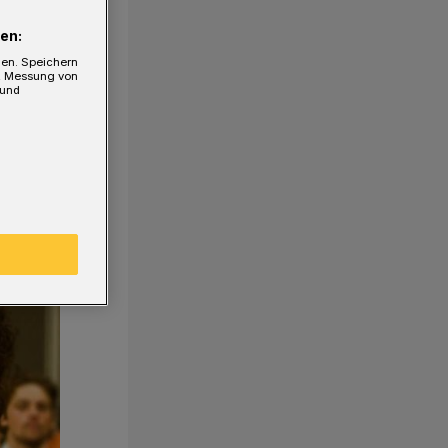
en:
gen. Speichern
e, Messung von
 und