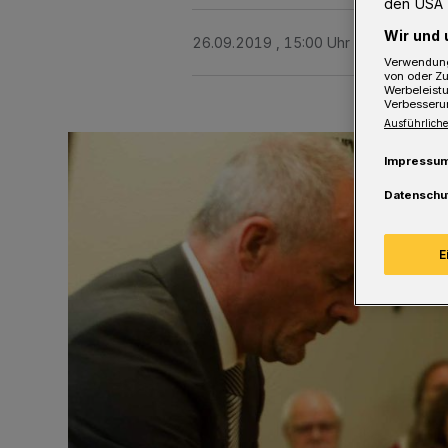
den USA 
Wir und 
26.09.2019 , 15:00 Uhr
2 Minuten Le
Verwendung
von oder Zu
Werbeleist
Verbesseru
Ausführliche
Impressu
Datenschu
E