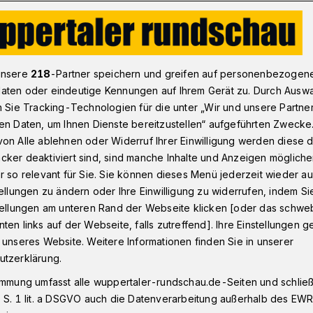
n: Fall Binder sorgt für Zündstoff im Rat
unsere
218
-Partner speichern und greifen auf personenbezogen
aten oder eindeutige Kennungen auf Ihrem Gerät zu. Durch Ausw
n Sie Tracking-Technologien für die unter „Wir und unsere Partne
en Daten, um Ihnen Dienste bereitzustellen“ aufgeführten Zwecke
orgt für Zündstoff
on Alle ablehnen oder Widerruf Ihrer Einwilligung werden diese de
cker deaktiviert sind, sind manche Inhalte und Anzeigen möglich
r so relevant für Sie. Sie können dieses Menü jederzeit wieder au
tellungen zu ändern oder Ihre Einwilligung zu widerrufen, indem Si
stellungen am unteren Rand der Webseite klicken [oder das schw
ten links auf der Webseite, falls zutreffend]. Ihre Einstellungen g
ken zu den Vorgängen um die
 unseres Website. Weitere Informationen finden Sie in unserer
gt Zusatz-Details ans Licht, lässt aber
utzerklärung.
nen.
immung umfasst alle wuppertaler-rundschau.de-Seiten und schließt
 S. 1 lit. a DSGVO auch die Datenverarbeitung außerhalb des EWR, 