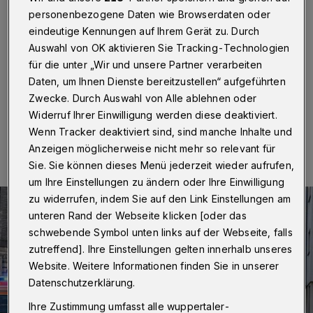
offiziell in Kraft
personenbezogene Daten wie Browserdaten oder
eindeutige Kennungen auf Ihrem Gerät zu. Durch
Wuppertal
·
Die Stadt Wuppertal hat inzwischen
Auswahl von OK aktivieren Sie Tracking-Technologien
sämtliche mit der Deutschen Umwelthilfe (DUH)
vereinbarten Tempo-40-Zonen eingerichtet.
für die unter „Wir und unsere Partner verarbeiten
Daten, um Ihnen Dienste bereitzustellen“ aufgeführten
Zwecke. Durch Auswahl von Alle ablehnen oder
Widerruf Ihrer Einwilligung werden diese deaktiviert.
16.06.2020 , 13:35 Uhr
Eine Minute Lesezeit
Wenn Tracker deaktiviert sind, sind manche Inhalte und
Anzeigen möglicherweise nicht mehr so relevant für
Sie. Sie können dieses Menü jederzeit wieder aufrufen,
um Ihre Einstellungen zu ändern oder Ihre Einwilligung
zu widerrufen, indem Sie auf den Link Einstellungen am
unteren Rand der Webseite klicken [oder das
schwebende Symbol unten links auf der Webseite, falls
zutreffend]. Ihre Einstellungen gelten innerhalb unseres
Website. Weitere Informationen finden Sie in unserer
Datenschutzerklärung.
Ihre Zustimmung umfasst alle wuppertaler-