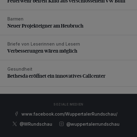
Feuerwehr befreit Kind aus verschlossenem VW Bulli
Barmen
Neuer Projekteigner am Heubruch
Neuer Projekteigner am Heubruch
Briefe von Leserinnen und Lesern
Verbesserungen wären möglich
Verbesserungen wären möglich
Gesundheit
Bethesda eröffnet ein innovatives Callcenter
Bethesda eröffnet ein innovatives Callcenter
SOZIALE MEDIEN
www.facebook.com/WuppertalerRundschau/
@WRundschau
@wuppertalerrundschau