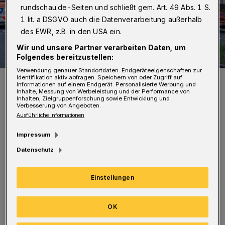
rundschau.de-Seiten und schließt gem. Art. 49 Abs. 1 S.
1 lit. a DSGVO auch die Datenverarbeitung außerhalb
des EWR, z.B. in den USA ein.
Wir und unsere Partner verarbeiten Daten, um
Folgendes bereitzustellen:
Verwendung genauer Standortdaten. Endgeräteeigenschaften zur
Identifikation aktiv abfragen. Speichern von oder Zugriff auf
Auch an der Briller Straße wurde das Tempo reduziert.
Informationen auf einem Endgerät. Personalisierte Werbung und
Foto: Christoph Petersen
Inhalte, Messung von Werbeleistung und der Performance von
Inhalten, Zielgruppenforschung sowie Entwicklung und
Verbesserung von Angeboten.
Ausführliche Informationen
Impressum
Datenschutz
„An der Gathe, der Briller und der Haeseler
Straße stehen die Schilder ja bereits seit
Einstellungen
vergangener Woche, jetzt stehen auch an der
Westkotter Straße und dem Steinweg /
OK
Carnaper Straße die Tempo-40-Zeichen“,