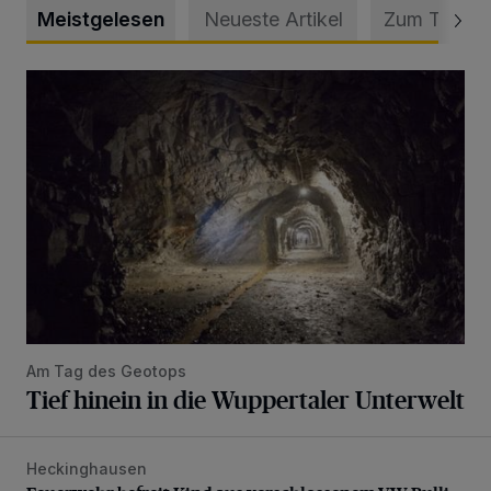
Meistgelesen
Neueste Artikel
Zum Thema
Tief hinein in die Wuppertaler Unterwelt
Am Tag des Geotops
Tief hinein in die Wuppertaler Unterwelt
Heckinghausen
Feuerwehr befreit Kind aus verschlossenem VW Bulli