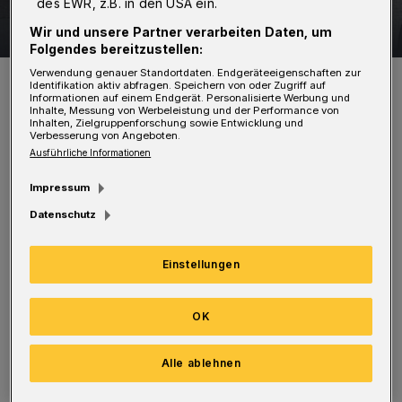
des EWR, z.B. in den USA ein.
18 Bilder
Diesel auf der Fahrbahn
Wir und unsere Partner verarbeiten Daten, um
Folgendes bereitzustellen:
18 Bilder
Verwendung genauer Standortdaten. Endgeräteeigenschaften zur
Identifikation aktiv abfragen. Speichern von oder Zugriff auf
Informationen auf einem Endgerät. Personalisierte Werbung und
Inhalte, Messung von Werbeleistung und der Performance von
Inhalten, Zielgruppenforschung sowie Entwicklung und
Verbesserung von Angeboten.
Ausführliche Informationen
Der Umweltschutzzug der Feuerwehr rückte
Impressum
an. Die Einsatzkräfte streuten zunächst die
Datenschutz
betroffenen Bereiche ab und reinigten die
Fahrbahn danach mit dem Sonderfahrzeug
Einstellungen
"Ölspurbeseitigung". Der Einsatz dauerte rund
zwei Stunden.
OK
Bilder:
Alle ablehnen