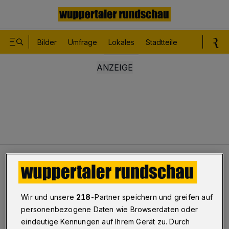
Bilder
Umfrage
Lokales
Stadtteile
Sport
Le
Lokales
100 Liter Diesel ausgelaufen
Lkw verlor Kraftstoff
Wir und unsere
218
-Partner speichern und greifen auf
100 Liter Diesel ausgelaufen
personenbezogene Daten wie Browserdaten oder
eindeutige Kennungen auf Ihrem Gerät zu. Durch