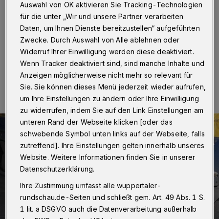
Auswahl von OK aktivieren Sie Tracking-Technologien
Wuppertal
·
In der Straße Höfen hat ein Lkw am
für die unter „Wir und unsere Partner verarbeiten
Freitag (28. Dezember 2018) gegen 15.45 Uhr rund
100 Liter Diesel-Kraftstoff verloren.
Daten, um Ihnen Dienste bereitzustellen“ aufgeführten
Zwecke. Durch Auswahl von Alle ablehnen oder
Widerruf Ihrer Einwilligung werden diese deaktiviert.
Wenn Tracker deaktiviert sind, sind manche Inhalte und
28.12.2018 , 21:13 Uhr
Eine Minute Lesezeit
Anzeigen möglicherweise nicht mehr so relevant für
Sie. Sie können dieses Menü jederzeit wieder aufrufen,
um Ihre Einstellungen zu ändern oder Ihre Einwilligung
zu widerrufen, indem Sie auf den Link Einstellungen am
unteren Rand der Webseite klicken [oder das
schwebende Symbol unten links auf der Webseite, falls
zutreffend]. Ihre Einstellungen gelten innerhalb unseres
Website. Weitere Informationen finden Sie in unserer
Datenschutzerklärung.
Ihre Zustimmung umfasst alle wuppertaler-
rundschau.de-Seiten und schließt gem. Art. 49 Abs. 1 S.
1 lit. a DSGVO auch die Datenverarbeitung außerhalb