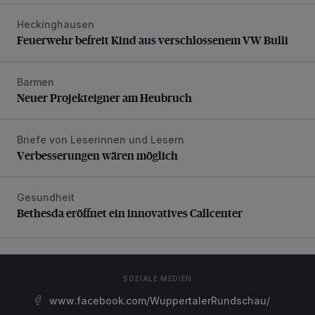
Heckinghausen
Feuerwehr befreit Kind aus verschlossenem VW Bulli
Feuerwehr befreit Kind aus verschlossenem VW Bulli
Barmen
Neuer Projekteigner am Heubruch
Neuer Projekteigner am Heubruch
Briefe von Leserinnen und Lesern
Verbesserungen wären möglich
Verbesserungen wären möglich
Gesundheit
Bethesda eröffnet ein innovatives Callcenter
Bethesda eröffnet ein innovatives Callcenter
SOZIALE MEDIEN
www.facebook.com/WuppertalerRundschau/