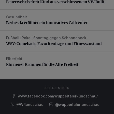
Feuerwehr befreit Kind aus verschlossenem VW Bulli
Gesundheit
Bethesda eröffnet ein innovatives Callcenter
Bethesda eröffnet ein innovatives Callcenter
Fußball-Pokal: Sonntag gegen Schonnebeck
WSV: Comeback, Favoritenfrage und Fitnesszustand
WSV: Comeback, Favoritenfrage und Fitnesszustand
Elberfeld
Ein neuer Brunnen für die Alte Freiheit
Ein neuer Brunnen für die Alte Freiheit
SOZIALE MEDIEN
www.facebook.com/WuppertalerRundschau/
@WRundschau
@wuppertalerrundschau