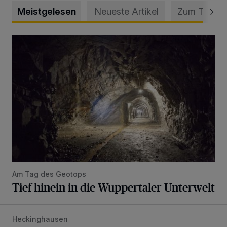
Meistgelesen
Neueste Artikel
Zum Thema
Tief hinein in die Wuppertaler Unterwelt
Am Tag des Geotops
Tief hinein in die Wuppertaler Unterwelt
Heckinghausen
Feuerwehr befreit Kind aus verschlossenem VW Bulli