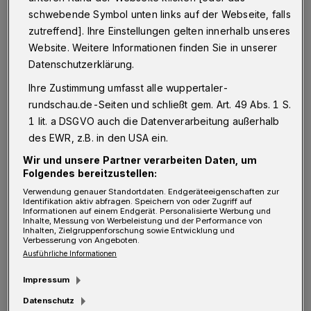
Stadtvertreter/innen abfinden müssen. Mut
schwebende Symbol unten links auf der Webseite, falls
zutreffend]. Ihre Einstellungen gelten innerhalb unseres
macht, dass unsere neue
Website. Weitere Informationen finden Sie in unserer
Bundestagspräsidentin den Wert von
Datenschutzerklärung.
Bürgerentscheiden ins politische Spiel bringt.
Ihre Zustimmung umfasst alle wuppertaler-
rundschau.de-Seiten und schließt gem. Art. 49 Abs. 1 S.
Die Bürgerinitiative „Buga-so-nicht“ zeigt
1 lit. a DSGVO auch die Datenverarbeitung außerhalb
doch nur, dass eine Willensbildung und eine
des EWR, z.B. in den USA ein.
Bürgerentscheidung wieder einmal fehlt oder
Wir und unsere Partner verarbeiten Daten, um
Folgendes bereitzustellen:
nicht stattfinden soll. Ich kann den Unmut
Verwendung genauer Standortdaten. Endgeräteeigenschaften zur
dieser Menschen sehr gut verstehen.
Identifikation aktiv abfragen. Speichern von oder Zugriff auf
Informationen auf einem Endgerät. Personalisierte Werbung und
Zahlreiche Projekte dieser Stadt sind ohne
Inhalte, Messung von Werbeleistung und der Performance von
Inhalten, Zielgruppenforschung sowie Entwicklung und
Bürger/innen entschieden worden – und
Verbesserung von Angeboten.
Ausführliche Informationen
unzeitgemäß.
Impressum
Datenschutz