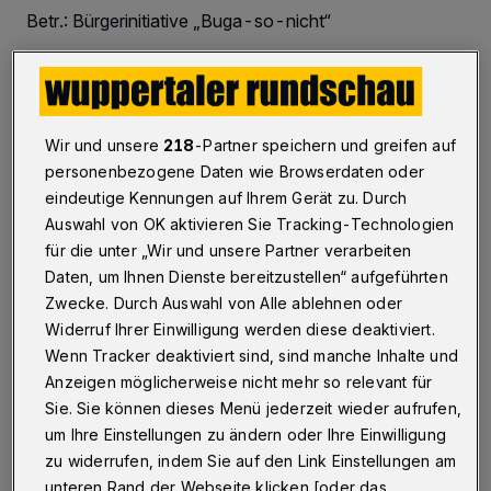
Betr.: Bürgerinitiative „Buga-so-nicht“
06.12.2021 , 18:44 Uhr
Eine Minute Lesezeit
Wir und unsere
218
-Partner speichern und greifen auf
personenbezogene Daten wie Browserdaten oder
eindeutige Kennungen auf Ihrem Gerät zu. Durch
Auswahl von OK aktivieren Sie Tracking-Technologien
für die unter „Wir und unsere Partner verarbeiten
Daten, um Ihnen Dienste bereitzustellen“ aufgeführten
I
Zwecke. Durch Auswahl von Alle ablehnen oder
mmer, wenn in unserer Stadt ein
Widerruf Ihrer Einwilligung werden diese deaktiviert.
Bürgerbegehren oder
Wenn Tracker deaktiviert sind, sind manche Inhalte und
„Bürgeraufbegehren“ stattfindet, stellt sich
Anzeigen möglicherweise nicht mehr so relevant für
Sie. Sie können dieses Menü jederzeit wieder aufrufen,
mir die Frage, wie lange sich die Bürger/innen
um Ihre Einstellungen zu ändern oder Ihre Einwilligung
dieser Stadt noch mit einsamen
zu widerrufen, indem Sie auf den Link Einstellungen am
Entscheidungen ihrer gewählten
unteren Rand der Webseite klicken [oder das