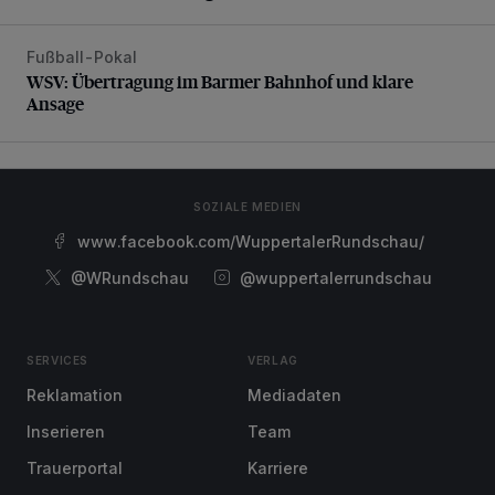
Fußball-Pokal
WSV: Übertragung im Barmer Bahnhof und klare Ansage
WSV: Übertragung im Barmer Bahnhof und klare
Ansage
SOZIALE MEDIEN
www.facebook.com/WuppertalerRundschau/
@WRundschau
@wuppertalerrundschau
SERVICES
VERLAG
Reklamation
Mediadaten
Inserieren
Team
Trauerportal
Karriere