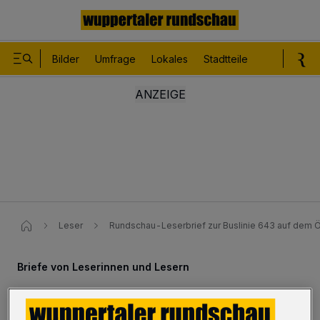
Bilder
Umfrage
Lokales
Stadtteile
Sport
Le
Leser
Rundschau-Leserbrief zur Buslinie 643 auf dem 
Briefe von Leserinnen und Lesern
„Erst von der aktuellen