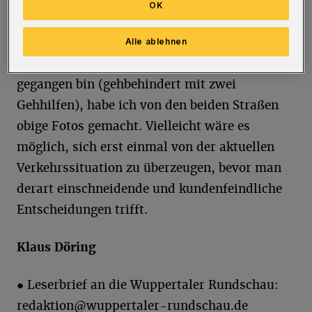
Hombüchel wegen des starken Schneefalls
OK
nicht befahrbar wären.
Alle ablehnen
Nachdem ich dann zu Fuß nach Hause
gegangen bin (gehbehindert mit zwei
Gehhilfen), habe ich von den beiden Straßen
obige Fotos gemacht. Vielleicht wäre es
möglich, sich erst einmal von der aktuellen
Verkehrssituation zu überzeugen, bevor man
derart einschneidende und kundenfeindliche
Entscheidungen trifft.
Klaus Döring
●
Leserbrief an die Wuppertaler Rundschau:
redaktion@wuppertaler-rundschau.de