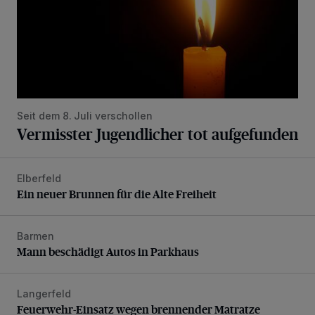
Seit dem 8. Juli verschollen
Vermisster Jugendlicher tot aufgefunden
Elberfeld
Ein neuer Brunnen für die Alte Freiheit
Ein neuer Brunnen für die Alte Freiheit
Barmen
Mann beschädigt Autos in Parkhaus
Mann beschädigt Autos in Parkhaus
Langerfeld
Feuerwehr-Einsatz wegen brennender Matratze
Feuerwehr-Einsatz wegen brennender Matratze