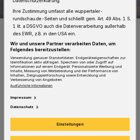
Datenschutzerklärung.
Ihre Zustimmung umfasst alle wuppertaler-
rundschau.de-Seiten und schließt gem. Art. 49 Abs. 1 S.
Die angeblich für den WSW-Bus wegen starken Schneefalls nicht
1 lit. a DSGVO auch die Datenverarbeitung außerhalb
befahrbaren Straßen auf dem Ölberg.
des EWR, z.B. in den USA ein.
Foto: Klaus Döring
Wir und unsere Partner verarbeiten Daten, um
Folgendes bereitzustellen:
Verwendung genauer Standortdaten. Endgeräteeigenschaften zur
Identifikation aktiv abfragen. Speichern von oder Zugriff auf
Informationen auf einem Endgerät. Personalisierte Werbung und
A
Inhalte, Messung von Werbeleistung und der Performance von
Inhalten, Zielgruppenforschung sowie Entwicklung und
ls ich am 2. Januar mit dem Bus der
Verbesserung von Angeboten.
Linie 643 um 10.19 Uhr ab Wall in
Ausführliche Informationen
Richtung Lutherstift fahren wollte, war die
Impressum
Fahrt an der Haltestelle Marienstraße beendet.
Datenschutz
Auf meine Frage nach dem Warum sagte mir
der Fahrer, dass dies eine Anweisung der
Einstellungen
Leitstelle sei, weil Schusterstraße und