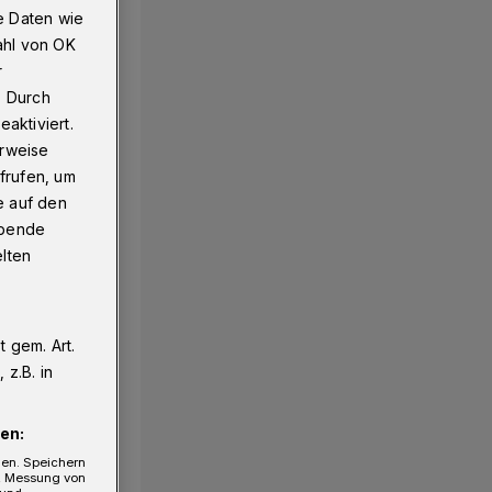
e Daten wie
ahl von OK
r
. Durch
aktiviert.
erweise
frufen, um
e auf den
ebende
elten
 gem. Art.
z.B. in
en:
gen. Speichern
e, Messung von