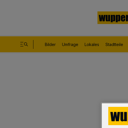
Bilder
Umfrage
Lokales
Stadtteile