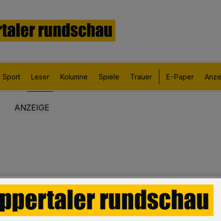
Sport
Leser
Kolumne
Spiele
Trauer
E-Paper
Anze