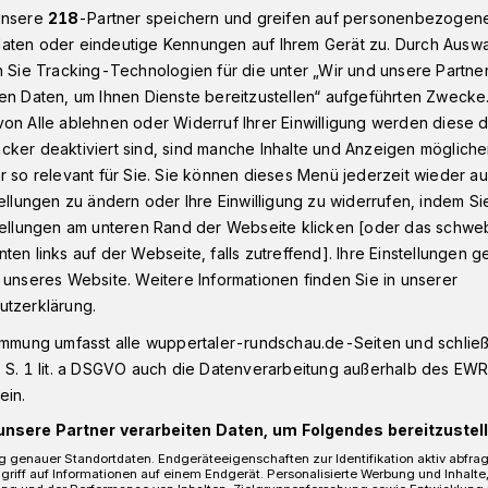
unsere
218
-Partner speichern und greifen auf personenbezogen
aten oder eindeutige Kennungen auf Ihrem Gerät zu. Durch Ausw
n Sie Tracking-Technologien für die unter „Wir und unsere Partne
ief zu Oberbürgermeister Schneidewind​
en Daten, um Ihnen Dienste bereitzustellen“ aufgeführten Zwecke
on Alle ablehnen oder Widerruf Ihrer Einwilligung werden diese de
cker deaktiviert sind, sind manche Inhalte und Anzeigen möglich
r so relevant für Sie. Sie können dieses Menü jederzeit wieder au
tellungen zu ändern oder Ihre Einwilligung zu widerrufen, indem Si
st endlich“
stellungen am unteren Rand der Webseite klicken [oder das schw
ten links auf der Webseite, falls zutreffend]. Ihre Einstellungen g
 unseres Website. Weitere Informationen finden Sie in unserer
Schneidewind, Rundschau-Leserbrief
utzerklärung.
immung umfasst alle wuppertaler-rundschau.de-Seiten und schließt
 S. 1 lit. a DSGVO auch die Datenverarbeitung außerhalb des EWR, 
ein.
Lesezeit
unsere Partner verarbeiten Daten, um Folgendes bereitzustell
 genauer Standortdaten. Endgeräteeigenschaften zur Identifikation aktiv abfra
griff auf Informationen auf einem Endgerät. Personalisierte Werbung und Inhalt