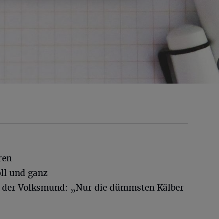
ren
ll und ganz
t der Volksmund: „Nur die dümmsten Kälber
“