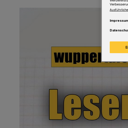
Werbeleist
Verbesseru
Ausführliche
Impressu
Datenschu
E