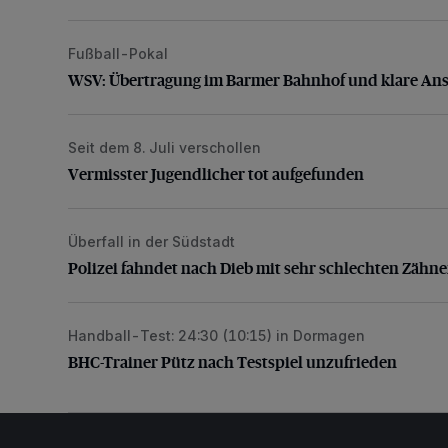
Fußball-Pokal
WSV: Übertragung im Barmer Bahnhof und klare An
WSV: Übertragung im Barmer Bahnhof und klare An
Seit dem 8. Juli verschollen
Vermisster Jugendlicher tot aufgefunden
Vermisster Jugendlicher tot aufgefunden
Überfall in der Südstadt
Polizei fahndet nach Dieb mit sehr schlechten Zähne
Polizei fahndet nach Dieb mit sehr schlechten Zähn
Handball-Test: 24:30 (10:15) in Dormagen
BHC-Trainer Pütz nach Testspiel unzufrieden
BHC-Trainer Pütz nach Testspiel unzufrieden