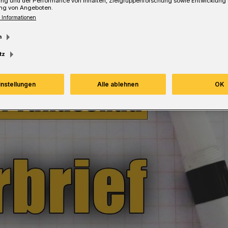
ung und der Performance von Inhalten, Zielgruppenforschung sowie Entwicklung
ng von Angeboten.
 Informationen
m
tz
instellungen
Alle ablehnen
OK