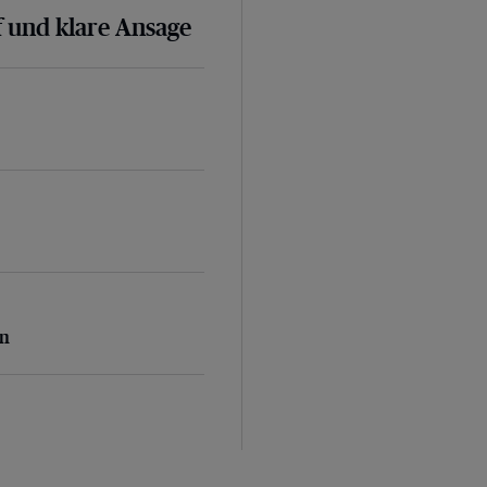
 und klare Ansage
n
en