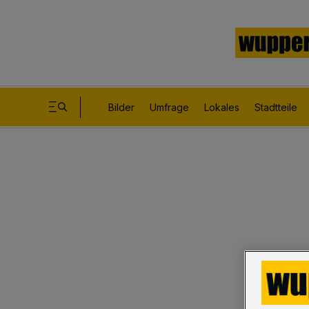
Bilder
Umfrage
Lokales
Stadtteile