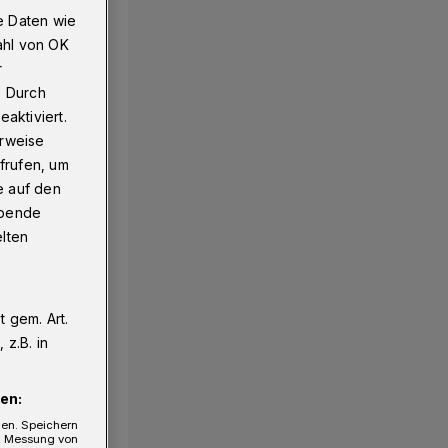
e Daten wie
ahl von OK
r
. Durch
aktiviert.
erweise
frufen, um
e auf den
ebende
elten
 gem. Art.
z.B. in
en:
gen. Speichern
e, Messung von