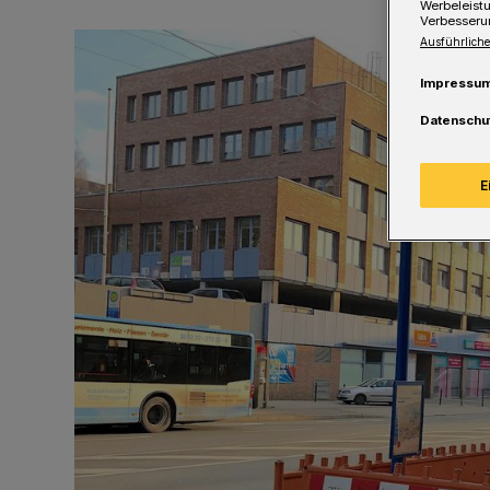
Werbeleist
Verbesseru
Ausführliche
Impressu
Datenschu
E