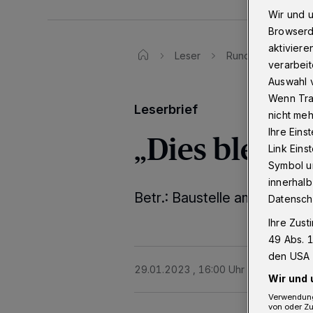
Wir und 
Browserd
aktiviere
Leser
Rundschau-Leserbr
verarbeit
Auswahl v
Wenn Tra
Leserbrief
nicht meh
Ihre Eins
„Dies bleibt 
Link Ein
Symbol un
innerhalb
Betr.: Baustelle am Neuente
Datensch
Ihre Zust
49 Abs. 1
den USA 
29.01.2023 , 16:00 Uhr
Eine Minute 
Wir und 
Verwendung
von oder Zu