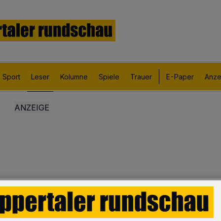
Sport
Leser
Kolumne
Spiele
Trauer
E-Paper
Anze