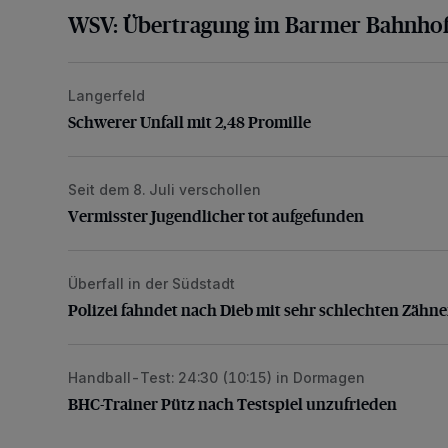
WSV: Übertragung im Barmer Bahnhof
Langerfeld
Schwerer Unfall mit 2,48 Promille
Schwerer Unfall mit 2,48 Promille
Seit dem 8. Juli verschollen
Vermisster Jugendlicher tot aufgefunden
Vermisster Jugendlicher tot aufgefunden
Überfall in der Südstadt
Polizei fahndet nach Dieb mit sehr schlechten Zähne
Polizei fahndet nach Dieb mit sehr schlechten Zähn
Handball-Test: 24:30 (10:15) in Dormagen
BHC-Trainer Pütz nach Testspiel unzufrieden
BHC-Trainer Pütz nach Testspiel unzufrieden