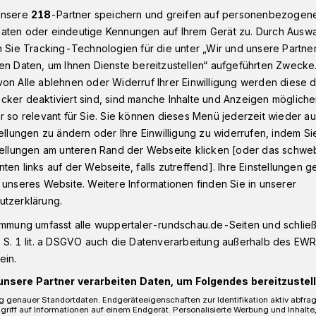
unsere
218
-Partner speichern und greifen auf personenbezogen
aten oder eindeutige Kennungen auf Ihrem Gerät zu. Durch Ausw
n Sie Tracking-Technologien für die unter „Wir und unsere Partne
ief zu Dauerbaustelle am Neuenteich
en Daten, um Ihnen Dienste bereitzustellen“ aufgeführten Zwecke
on Alle ablehnen oder Widerruf Ihrer Einwilligung werden diese de
cker deaktiviert sind, sind manche Inhalte und Anzeigen möglich
r so relevant für Sie. Sie können dieses Menü jederzeit wieder au
tellungen zu ändern oder Ihre Einwilligung zu widerrufen, indem Si
ein Rätsel“
stellungen am unteren Rand der Webseite klicken [oder das schw
ten links auf der Webseite, falls zutreffend]. Ihre Einstellungen g
 unseres Website. Weitere Informationen finden Sie in unserer
ich
utzerklärung.
immung umfasst alle wuppertaler-rundschau.de-Seiten und schließt
 S. 1 lit. a DSGVO auch die Datenverarbeitung außerhalb des EWR, 
ein.
Lesezeit
unsere Partner verarbeiten Daten, um Folgendes bereitzustell
 genauer Standortdaten. Endgeräteeigenschaften zur Identifikation aktiv abfra
griff auf Informationen auf einem Endgerät. Personalisierte Werbung und Inhalt