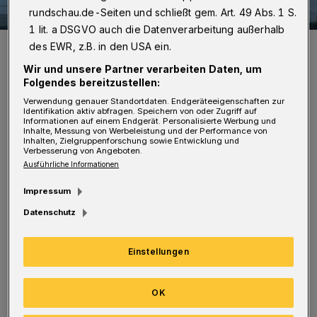
rundschau.de-Seiten und schließt gem. Art. 49 Abs. 1 S.
1 lit. a DSGVO auch die Datenverarbeitung außerhalb
Symbolbild.
des EWR, z.B. in den USA ein.
Foto: WSW
Wir und unsere Partner verarbeiten Daten, um
Folgendes bereitzustellen:
Verwendung genauer Standortdaten. Endgeräteeigenschaften zur
Identifikation aktiv abfragen. Speichern von oder Zugriff auf
Informationen auf einem Endgerät. Personalisierte Werbung und
Inhalte, Messung von Werbeleistung und der Performance von
W
Inhalten, Zielgruppenforschung sowie Entwicklung und
ir alle haben ja schon vor einigen
Verbesserung von Angeboten.
Ausführliche Informationen
Wochen die neuen Preise für Strom
und Gas von den WSW erhalten. Die Frage
Impressum
stellt sich mir nun, ob wir nicht zum 30.
Datenschutz
September 2022 die Zählerstände mitteilen
Einstellungen
müssen, damit bis zu diesem Zeitpunkt noch
die alten Preise berechnet werden. Ab dem 1.
OK
Oktober 2022 gelten ja erst die neuen Preise.