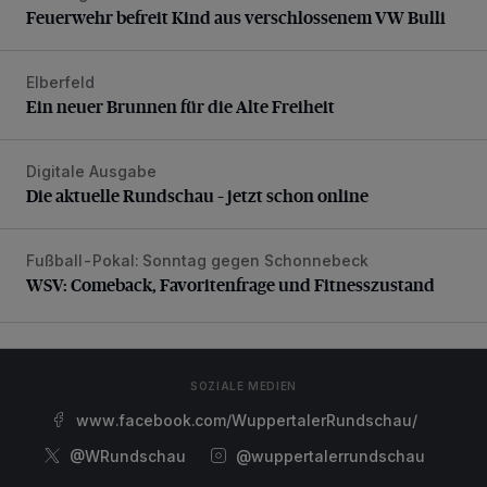
Feuerwehr befreit Kind aus verschlossenem VW Bulli
Elberfeld
Ein neuer Brunnen für die Alte Freiheit
Ein neuer Brunnen für die Alte Freiheit
Digitale Ausgabe
Die aktuelle Rundschau – jetzt schon online
Die aktuelle Rundschau – jetzt schon online
Fußball-Pokal: Sonntag gegen Schonnebeck
WSV: Comeback, Favoritenfrage und Fitnesszustand
WSV: Comeback, Favoritenfrage und Fitnesszustand
SOZIALE MEDIEN
www.facebook.com/WuppertalerRundschau/
@WRundschau
@wuppertalerrundschau