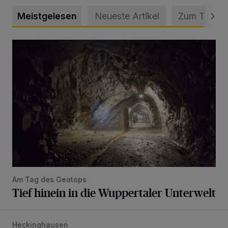
Meistgelesen
Neueste Artikel
Zum Thema
Tief hinein in die Wuppertaler Unterwelt
Am Tag des Geotops
Tief hinein in die Wuppertaler Unterwelt
Heckinghausen
Feuerwehr befreit Kind aus verschlossenem VW Bulli