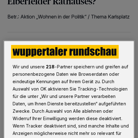
Elberfelder Rathauses?
Betr.: Aktion „Wohnen in der Politik“ / Thema Karlsplatz
03.04.2020 , 15:00 Uhr
2 Minuten Lesezeit
Wir und unsere
218
-Partner speichern und greifen auf
personenbezogene Daten wie Browserdaten oder
eindeutige Kennungen auf Ihrem Gerät zu. Durch
Auswahl von OK aktivieren Sie Tracking-Technologien
A
für die unter „Wir und unsere Partner verarbeiten
m 12. März 2020 wurde im Wuppertaler
Daten, um Ihnen Dienste bereitzustellen“ aufgeführten
Schauspielhaus im Rahmen des Projekts
Zwecke. Durch Auswahl von Alle ablehnen oder
„Wohnen in der Politik“ erst das studentische
Widerruf Ihrer Einwilligung werden diese deaktiviert.
Wenn Tracker deaktiviert sind, sind manche Inhalte und
Projekt „Karlsplatz 24/7“ vorgestellt und dann
Anzeigen möglicherweise nicht mehr so relevant für
anhand dieses Beispiels darüber diskutiert, ob