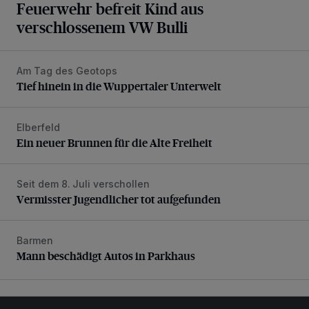
Feuerwehr befreit Kind aus
verschlossenem VW Bulli
Am Tag des Geotops
Tief hinein in die Wuppertaler Unterwelt
Tief hinein in die Wuppertaler Unterwelt
Elberfeld
Ein neuer Brunnen für die Alte Freiheit
Ein neuer Brunnen für die Alte Freiheit
Seit dem 8. Juli verschollen
Vermisster Jugendlicher tot aufgefunden
Vermisster Jugendlicher tot aufgefunden
Barmen
Mann beschädigt Autos in Parkhaus
Mann beschädigt Autos in Parkhaus