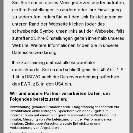
Sie. Sie können dieses Menü jederzeit wieder aufrufen,
es Möglichkeiten und Hindernisse für die
um Ihre Einstellungen zu ändern oder Ihre Einwilligung
Inbesitznahme des öffentlichen Raums durch
zu widerrufen, indem Sie auf den Link Einstellungen am
unteren Rand der Webseite klicken [oder das
die Bürger gibt.
schwebende Symbol unten links auf der Webseite, falls
zutreffend]. Ihre Einstellungen gelten innerhalb unseres
Die Veranstaltung begann etwas nach 19.30
Website. Weitere Informationen finden Sie in unserer
Uhr, war so interessant, dass sie erst nach
Datenschutzerklärung.
21.30 Uhr endete. Entgegen den Erwartungen
Ihre Zustimmung umfasst alle wuppertaler-
der Veranstalter und des Publikums war kein
rundschau.de-Seiten und schließt gem. Art. 49 Abs. 1 S.
offizieller Vertreter des Bezirks Elberfeld oder
1 lit. a DSGVO auch die Datenverarbeitung außerhalb
des EWR, z.B. in den USA ein.
des Quartiers Elberfeld Mitte, wo der
Wir und unsere Partner verarbeiten Daten, um
Karlsplatz liegt, erschienen. Die einzige
Folgendes bereitzustellen:
„Prominente“ aus der Stadt war Lore Duwe,
Verwendung genauer Standortdaten. Endgeräteeigenschaften zur
Identifikation aktiv abfragen. Speichern von oder Zugriff auf
und sie leistete einen Beitrag, indem sie, als
Informationen auf einem Endgerät. Personalisierte Werbung und
Inhalte, Messung von Werbeleistung und der Performance von
Kontrast zum Karlsplatz, beschrieb, wie es auf
Inhalten, Zielgruppenforschung sowie Entwicklung und
Verbesserung von Angeboten.
dem in dessen Nähe gelegenen Willy-Brandt-