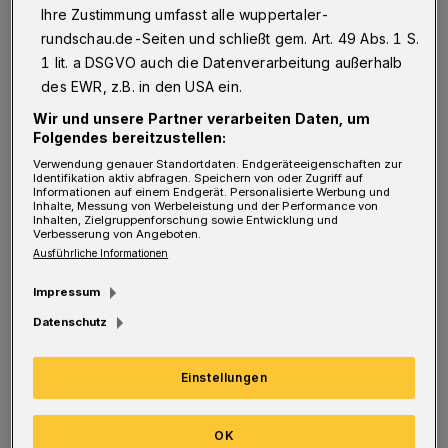
Neben der gelungenen Inszenierung kann auch
Ihre Zustimmung umfasst alle wuppertaler-
rundschau.de-Seiten und schließt gem. Art. 49 Abs. 1 S.
das Bühnenbild überzeugen. Ein Zwei-
1 lit. a DSGVO auch die Datenverarbeitung außerhalb
Personen-Stück mit über pausenlosen 80
des EWR, z.B. in den USA ein.
Minuten kann nur überzeugen, wenn die
Wir und unsere Partner verarbeiten Daten, um
Darsteller das Stück tragen. Schon der erste
Folgendes bereitzustellen:
Auftritt von Lena Vogt, von draußen
Verwendung genauer Standortdaten. Endgeräteeigenschaften zur
Identifikation aktiv abfragen. Speichern von oder Zugriff auf
Informationen auf einem Endgerät. Personalisierte Werbung und
kommend, ließ aufhorchen. Schauspielkunst
Inhalte, Messung von Werbeleistung und der Performance von
Inhalten, Zielgruppenforschung sowie Entwicklung und
zeichnet sich dadurch aus, auch ohne
Verbesserung von Angeboten.
Knalleffekte zu überzeugen. Lena Vogt gelang
Ausführliche Informationen
dies mit einem gewissen Charme von Anfang
Impressum
bis Ende des Stückes. Es gelang ihr mit der
Datenschutz
Bühnenfigur Isa, die Zuschauer auf ihrer
„Reise“ mitzunehmen.
Einstellungen
Auch Alexander Peiler kann trotz wenigem
OK