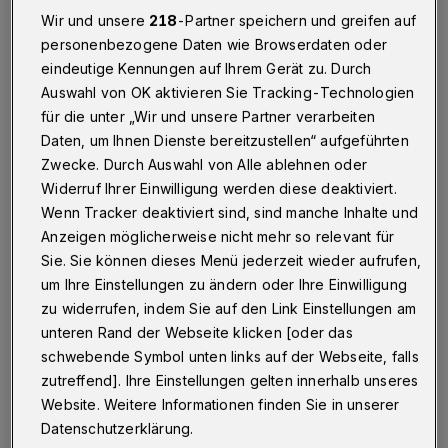
Betr.: Rundschau-Besprechung von „Bilder deiner
großen Liebe“
Wir und unsere
218
-Partner speichern und greifen auf
personenbezogene Daten wie Browserdaten oder
eindeutige Kennungen auf Ihrem Gerät zu. Durch
Auswahl von OK aktivieren Sie Tracking-Technologien
13.12.2019 , 14:40 Uhr
Eine Minute Lesezeit
für die unter „Wir und unsere Partner verarbeiten
Daten, um Ihnen Dienste bereitzustellen“ aufgeführten
Zwecke. Durch Auswahl von Alle ablehnen oder
Widerruf Ihrer Einwilligung werden diese deaktiviert.
Wenn Tracker deaktiviert sind, sind manche Inhalte und
Anzeigen möglicherweise nicht mehr so relevant für
Sie. Sie können dieses Menü jederzeit wieder aufrufen,
E
um Ihre Einstellungen zu ändern oder Ihre Einwilligung
igentlich schätze ich Herrn Seitz wegen
zu widerrufen, indem Sie auf den Link Einstellungen am
seiner politischen Kommentare und auch
unteren Rand der Webseite klicken [oder das
Theaterkritiken. Seine Auslassungen zur
schwebende Symbol unten links auf der Webseite, falls
Premiere von „Bilder deiner großen Liebe“
zutreffend]. Ihre Einstellungen gelten innerhalb unseres
Website. Weitere Informationen finden Sie in unserer
sind nicht nachzuvollziehen.
Datenschutzerklärung.