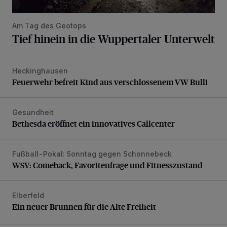
Am Tag des Geotops
Tief hinein in die Wuppertaler Unterwelt
Heckinghausen
Feuerwehr befreit Kind aus verschlossenem VW Bulli
Feuerwehr befreit Kind aus verschlossenem VW Bulli
Gesundheit
Bethesda eröffnet ein innovatives Callcenter
Bethesda eröffnet ein innovatives Callcenter
Fußball-Pokal: Sonntag gegen Schonnebeck
WSV: Comeback, Favoritenfrage und Fitnesszustand
WSV: Comeback, Favoritenfrage und Fitnesszustand
Elberfeld
Ein neuer Brunnen für die Alte Freiheit
Ein neuer Brunnen für die Alte Freiheit