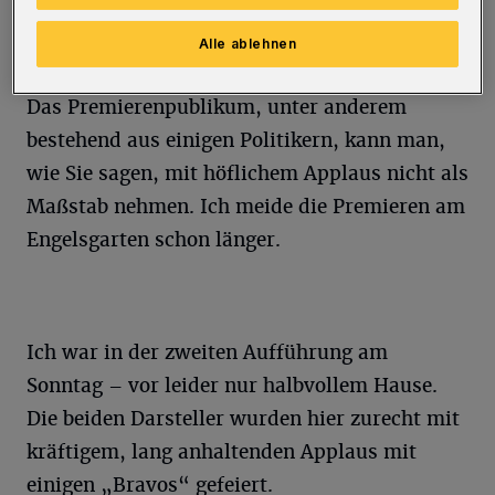
Text das Stück, manchmal nur durch seine
Alle ablehnen
Anwesenheit, mit „am Laufen halten“.
Das Premierenpublikum, unter anderem
bestehend aus einigen Politikern, kann man,
wie Sie sagen, mit höflichem Applaus nicht als
Maßstab nehmen. Ich meide die Premieren am
Engelsgarten schon länger.
Ich war in der zweiten Aufführung am
Sonntag – vor leider nur halbvollem Hause.
Die beiden Darsteller wurden hier zurecht mit
kräftigem, lang anhaltenden Applaus mit
einigen „Bravos“ gefeiert.