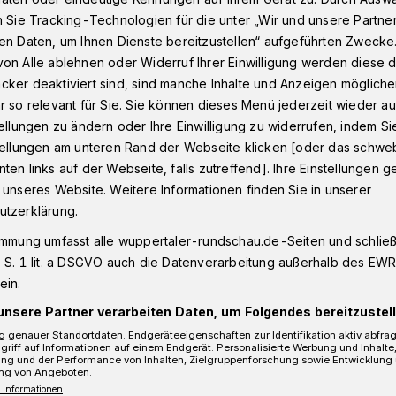
n Sie Tracking-Technologien für die unter „Wir und unsere Partne
en Daten, um Ihnen Dienste bereitzustellen“ aufgeführten Zwecke
on Alle ablehnen oder Widerruf Ihrer Einwilligung werden diese de
ung
cker deaktiviert sind, sind manche Inhalte und Anzeigen möglich
r so relevant für Sie. Sie können dieses Menü jederzeit wieder au
tellungen zu ändern oder Ihre Einwilligung zu widerrufen, indem Si
stellungen am unteren Rand der Webseite klicken [oder das schw
euderung
ten links auf der Webseite, falls zutreffend]. Ihre Einstellungen g
 unseres Website. Weitere Informationen finden Sie in unserer
utzerklärung.
agung
immung umfasst alle wuppertaler-rundschau.de-Seiten und schließt
 S. 1 lit. a DSGVO auch die Datenverarbeitung außerhalb des EWR, 
ein.
unsere Partner verarbeiten Daten, um Folgendes bereitzustell
Lesezeit
 genauer Standortdaten. Endgeräteeigenschaften zur Identifikation aktiv abfra
griff auf Informationen auf einem Endgerät. Personalisierte Werbung und Inhalt
ung und der Performance von Inhalten, Zielgruppenforschung sowie Entwicklung
ng von Angeboten.
 Informationen