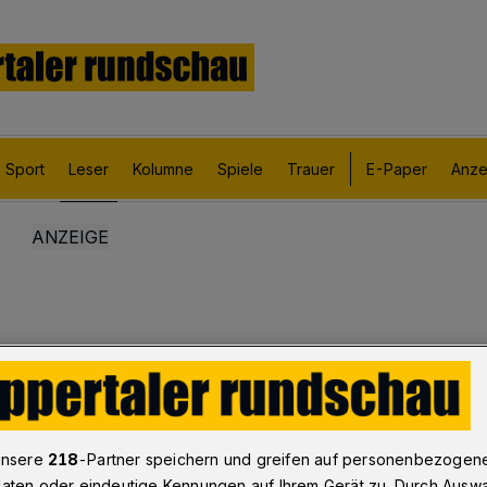
Sport
Leser
Kolumne
Spiele
Trauer
E-Paper
Anze
unsere
218
-Partner speichern und greifen auf personenbezogen
aten oder eindeutige Kennungen auf Ihrem Gerät zu. Durch Ausw