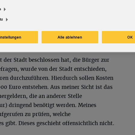
m
tz
tal wegen
ergeldern
instellungen
Alle ablehnen
OK
der Stadt beschlossen hat, die Bürger zur
efragen, wurde von der Stadt entschieden,
hren durchzuführen. Hierdurch sollen Kosten
00 Euro entstehen. Aus meiner Sicht ist das
ergeldern, die an anderer Stelle
tur) dringend benötigt werden. Meines
fgerufen zu prüfen, welche
s gibt. Dieses geschieht offensichtlich nicht.