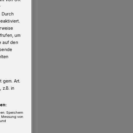
r
. Durch
aktiviert.
erweise
frufen, um
e auf den
ebende
elten
 gem. Art.
z.B. in
en:
gen. Speichern
e, Messung von
 und