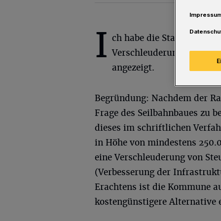
Impressu
I
Datenschu
ch habe die Stadt Wupper
Verschleuderung von Steu
E
angezeigt.
Begründung: Nachdem der Rat 
Frage des Seilbahnbaues zu b
dieses im schriftlichen Verfa
in Höhe von mindestens 250.0
eine Verschleuderung von Steu
(Verbesserung der Infrastruk
Erachtens ist die Kommune au
kostengünstigere Alternative e