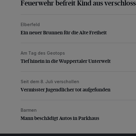
Feuerwehr befreit Kind aus verschlos
Elberfeld
Ein neuer Brunnen für die Alte Freiheit
Ein neuer Brunnen für die Alte Freiheit
Am Tag des Geotops
Tief hinein in die Wuppertaler Unterwelt
Tief hinein in die Wuppertaler Unterwelt
Seit dem 8. Juli verschollen
Vermisster Jugendlicher tot aufgefunden
Vermisster Jugendlicher tot aufgefunden
Barmen
Mann beschädigt Autos in Parkhaus
Mann beschädigt Autos in Parkhaus