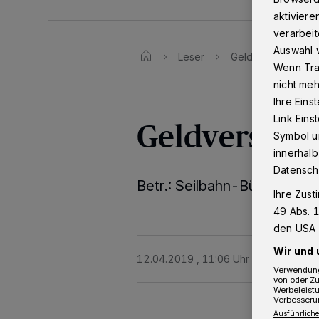
aktiviere
verarbeit
Auswahl v
Leser
Geldverschleuder
Wenn Tra
nicht meh
Ihre Eins
Link Ein
Geldverschl
Symbol un
innerhalb
Datensch
Betr.: Seilbahn-Bürgerbefr
Ihre Zust
49 Abs. 1
den USA 
Wir und 
12.04.2019 , 11:06 Uhr
Eine Minute 
Verwendung
von oder Zu
Werbeleist
Verbesseru
Ausführliche