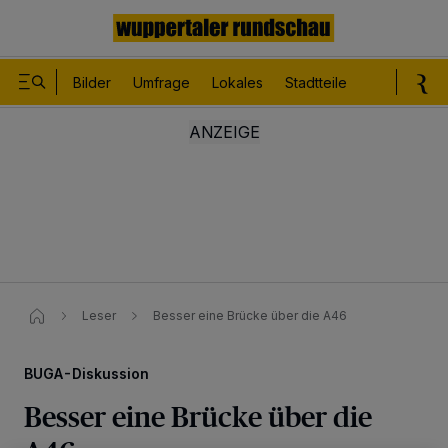
Bilder
Umfrage
Lokales
Stadtteile
Sport
Le
Leser
Besser eine Brücke über die A46
BUGA-Diskussion
Besser eine Brücke über die