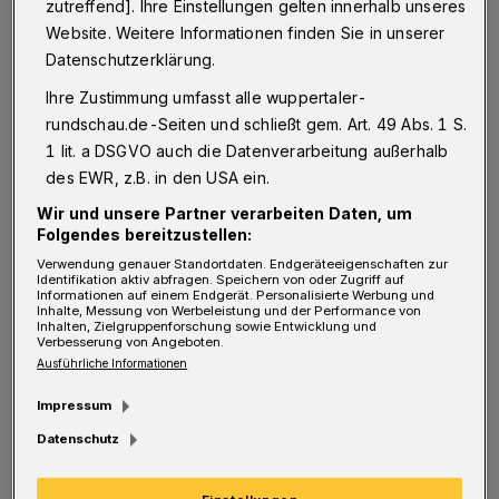
zutreffend]. Ihre Einstellungen gelten innerhalb unseres
Auch erscheint die Idee der geplanten
Website. Weitere Informationen finden Sie in unserer
Hängebrücke technisch nicht machbar,
Datenschutzerklärung.
ökologisch bedenklich und provoziert im
Ihre Zustimmung umfasst alle wuppertaler-
rundschau.de-Seiten und schließt gem. Art. 49 Abs. 1 S.
praktischen Betrieb wahrscheinlich
1 lit. a DSGVO auch die Datenverarbeitung außerhalb
Sicherheitsprobleme. Im Ganzen wirkt der
des EWR, z.B. in den USA ein.
Entwurf überladen und für die potenziellen
Wir und unsere Partner verarbeiten Daten, um
Besucher zeitlich und körperlich nicht
Folgendes bereitzustellen:
leistbar.
Verwendung genauer Standortdaten. Endgeräteeigenschaften zur
Identifikation aktiv abfragen. Speichern von oder Zugriff auf
Informationen auf einem Endgerät. Personalisierte Werbung und
Inhalte, Messung von Werbeleistung und der Performance von
Reduziert man jedoch die Planung auf die
Inhalten, Zielgruppenforschung sowie Entwicklung und
Verbesserung von Angeboten.
Areale Tesche und Zoologischer Garten und
Ausführliche Informationen
verbindet beide Bereiche mittels einer
Impressum
Naturbrücke über die A46, die parallel zur
Datenschutz
heutigen Brücke der B228 erstellt wird, dann
kann die Trennung von Sonnborn und