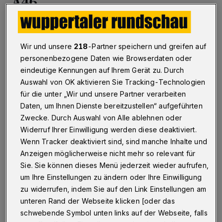
A46
Betr.: BUGA-Diskussion
Wir und unsere
218
-Partner speichern und greifen auf
personenbezogene Daten wie Browserdaten oder
15.11.2021 , 16:46 Uhr
Eine Minute Lesezeit
eindeutige Kennungen auf Ihrem Gerät zu. Durch
Auswahl von OK aktivieren Sie Tracking-Technologien
für die unter „Wir und unsere Partner verarbeiten
Daten, um Ihnen Dienste bereitzustellen“ aufgeführten
Zwecke. Durch Auswahl von Alle ablehnen oder
Widerruf Ihrer Einwilligung werden diese deaktiviert.
Wenn Tracker deaktiviert sind, sind manche Inhalte und
D
Anzeigen möglicherweise nicht mehr so relevant für
as vorgestellte Konzept der
Sie. Sie können dieses Menü jederzeit wieder aufrufen,
Bundesgartenschau für Wuppertal stößt
um Ihre Einstellungen zu ändern oder Ihre Einwilligung
bei der Bevölkerung auf geringe Akzeptanz, da
zu widerrufen, indem Sie auf den Link Einstellungen am
unteren Rand der Webseite klicken [oder das
die Realisierung den Haushalt der Stadt
schwebende Symbol unten links auf der Webseite, falls
finanziell und diese personell überfordert.