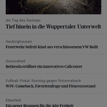
Am Tag des Geotops
Tief hinein in die Wuppertaler Unterwelt
Heckinghausen
Feuerwehr befreit Kind aus verschlossenem VW Bulli
Feuerwehr befreit Kind aus verschlossenem VW Bulli
Gesundheit
Bethesda eröffnet ein innovatives Callcenter
Bethesda eröffnet ein innovatives Callcenter
Fußball-Pokal: Sonntag gegen Schonnebeck
WSV: Comeback, Favoritenfrage und Fitnesszustand
WSV: Comeback, Favoritenfrage und Fitnesszustand
Elberfeld
Ein neuer Brunnen für die Alte Freiheit
Ein neuer Brunnen für die Alte Freiheit