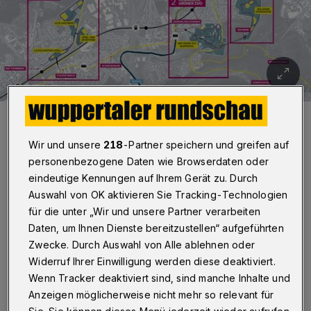
Vor allem das Kernareal 3 mit der Königshöhe ist Greenpeace ein
Dorn im Auge.
Foto: Stadt Wuppertal/Gutachten
Wir und unsere
218
-Partner speichern und greifen auf
personenbezogene Daten wie Browserdaten oder
eindeutige Kennungen auf Ihrem Gerät zu. Durch
Auswahl von OK aktivieren Sie Tracking-Technologien
für die unter „Wir und unsere Partner verarbeiten
Daten, um Ihnen Dienste bereitzustellen“ aufgeführten
„Sehr geehrter Herr Schneidewind,
Zwecke. Durch Auswahl von Alle ablehnen oder
sehr geehrte Fraktionsvorsitzende,
Widerruf Ihrer Einwilligung werden diese deaktiviert.
Wenn Tracker deaktiviert sind, sind manche Inhalte und
die Ratsentscheidung über die Bewerbung für
Anzeigen möglicherweise nicht mehr so relevant für
die BUGA rückt immer näher. Deswegen