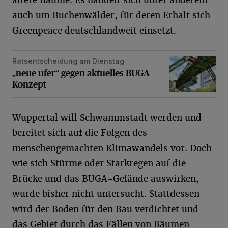
ältere Bäume. Es handelt sich unter anderem
auch um Buchenwälder, für deren Erhalt sich
Greenpeace deutschlandweit einsetzt.
Ratsentscheidung am Dienstag
„neue ufer“ gegen aktuelles BUGA-Konzept
„neue ufer“ gegen aktuelles BUGA-
Konzept
Wuppertal will Schwammstadt werden und
bereitet sich auf die Folgen des
menschengemachten Klimawandels vor. Doch
wie sich Stürme oder Starkregen auf die
Brücke und das BUGA-Gelände auswirken,
wurde bisher nicht untersucht. Stattdessen
wird der Boden für den Bau verdichtet und
das Gebiet durch das Fällen von Bäumen