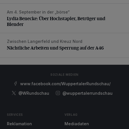
Am 4. September in der „börse“
Lydia Benecke: Über Hochstapler, Betrüger und Blender
Lydia Benecke: Über Hochstapler, Betrüger und
Blender
Zwischen Langerfeld und Kreuz Nord
Nächtliche Arbeiten und Sperrung auf der A46
Nächtliche Arbeiten und Sperrung auf der A46
SOZIALE MEDIEN
www.facebook.com/WuppertalerRundschau/
@WRundschau
@wuppertalerrundschau
SERVICES
VERLAG
Reklamation
Mediadaten