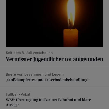
Seit dem 8. Juli verschollen
Vermisster Jugendlicher tot aufgefunden
Briefe von Leserinnen und Lesern
„Stoßdämpfertest mit Unterbodenbehandlung“
„Stoßdämpfertest mit Unterbodenbehandlung“
Fußball-Pokal
WSV: Übertragung im Barmer Bahnhof und klare Ansage
WSV: Übertragung im Barmer Bahnhof und klare
Ansage