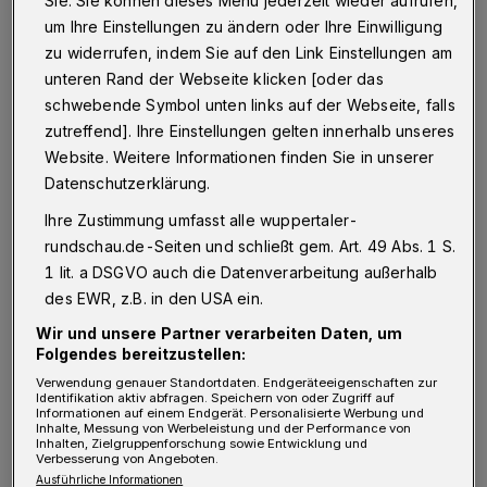
Sie. Sie können dieses Menü jederzeit wieder aufrufen,
um Ihre Einstellungen zu ändern oder Ihre Einwilligung
nutzen wir, die Greenpeace-Gruppe
zu widerrufen, indem Sie auf den Link Einstellungen am
Wuppertal, diesen Weg, um uns an Sie zu
unteren Rand der Webseite klicken [oder das
wenden. Wir sehen noch einige offene Fragen,
schwebende Symbol unten links auf der Webseite, falls
deren Beantwortung unserer Meinung nach
zutreffend]. Ihre Einstellungen gelten innerhalb unseres
Website. Weitere Informationen finden Sie in unserer
wichtig für eine Entscheidung sind. Es geht
Datenschutzerklärung.
hauptsächlich um die Pläne für die
Ihre Zustimmung umfasst alle wuppertaler-
Königshöhe und die Hängebrücke über das Tal.
rundschau.de-Seiten und schließt gem. Art. 49 Abs. 1 S.
1 lit. a DSGVO auch die Datenverarbeitung außerhalb
Zuerst möchten wir das Verkehrskonzept
des EWR, z.B. in den USA ein.
ansprechen, in dem die Hängebrücke ein
Wir und unsere Partner verarbeiten Daten, um
zentrales Element darstellt. Durch die Brücke
Folgendes bereitzustellen:
soll ein Rundweg entstehen, der die
Verwendung genauer Standortdaten. Endgeräteeigenschaften zur
Identifikation aktiv abfragen. Speichern von oder Zugriff auf
Hauptstandorte in Vohwinkel über die
Informationen auf einem Endgerät. Personalisierte Werbung und
Inhalte, Messung von Werbeleistung und der Performance von
Inhalten, Zielgruppenforschung sowie Entwicklung und
Sambatrasse und die Nordbahntrasse mit den
Verbesserung von Angeboten.
Standorten an der Königshöhe sowie
Ausführliche Informationen