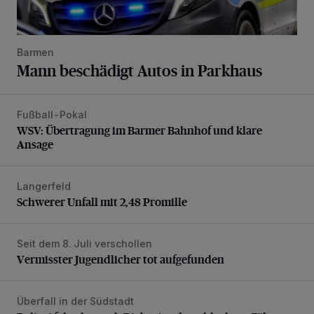
Barmen
Mann beschädigt Autos in Parkhaus
Fußball-Pokal
WSV: Übertragung im Barmer Bahnhof und klare Ansage
WSV: Übertragung im Barmer Bahnhof und klare
Ansage
Langerfeld
Schwerer Unfall mit 2,48 Promille
Schwerer Unfall mit 2,48 Promille
Seit dem 8. Juli verschollen
Vermisster Jugendlicher tot aufgefunden
Vermisster Jugendlicher tot aufgefunden
Überfall in der Südstadt
Polizei fahndet nach Dieb mit sehr schlechten Zähnen