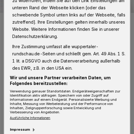
zu widerrufen, indem Sie auf den Link Einstellungen am
unteren Rand der Webseite klicken [oder das
schwebende Symbol unten links auf der Webseite, falls
Leserbrief an die Wuppertaler Rundschau:
redaktion@wuppertaler-
zutreffend]. Ihre Einstellungen gelten innerhalb unseres
rundschau.de
Website. Weitere Informationen finden Sie in unserer
Foto: Rundschau
Datenschutzerklärung.
Ihre Zustimmung umfasst alle wuppertaler-
rundschau.de-Seiten und schließt gem. Art. 49 Abs. 1 S.
1 lit. a DSGVO auch die Datenverarbeitung außerhalb
I
n den letzten Jahren wurden bundesweit
des EWR, z.B. in den USA ein.
ÖPNV-Projekte in „Bürgerentscheiden“
Wir und unsere Partner verarbeiten Daten, um
Folgendes bereitzustellen:
abgelehnt. Im Vorfeld der Abstimmungen
Verwendung genauer Standortdaten. Endgeräteeigenschaften zur
wurden seitens der Gegner regelmäßig
Identifikation aktiv abfragen. Speichern von oder Zugriff auf
Informationen auf einem Endgerät. Personalisierte Werbung und
vollmundige „Vorschläge für einen besseren
Inhalte, Messung von Werbeleistung und der Performance von
Inhalten, Zielgruppenforschung sowie Entwicklung und
ÖV“ als Alternative präsentiert. Diese erzielten
Verbesserung von Angeboten.
Ausführliche Informationen
zwar meist unverdient mediale
Impressum
Aufmerksamkeit, verschwanden jedoch