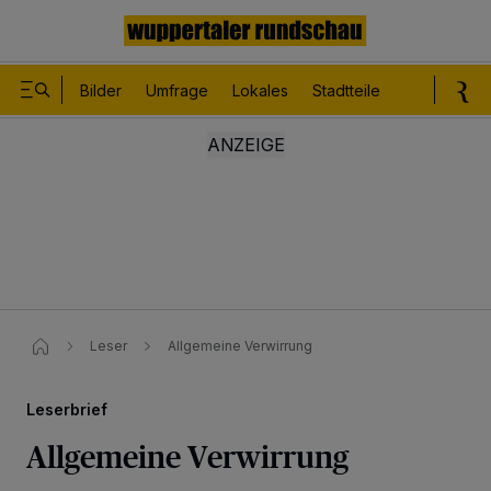
Bilder
Umfrage
Lokales
Stadtteile
Sport
Le
Leser
Allgemeine Verwirrung
Leserbrief
Allgemeine Verwirrung