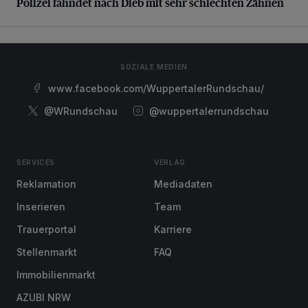
Polizei fahndet nach Dieb mit sehr schlechten Zähnen
SOZIALE MEDIEN
www.facebook.com/WuppertalerRundschau/
@WRundschau
@wuppertalerrundschau
SERVICES
VERLAG
Reklamation
Mediadaten
Inserieren
Team
Trauerportal
Karriere
Stellenmarkt
FAQ
Immobilienmarkt
AZUBI NRW