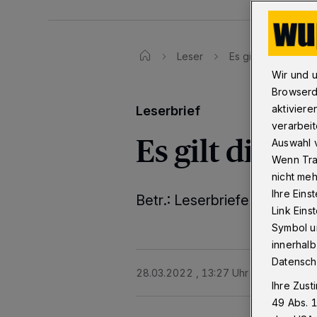
Leser
Es gilt die Gemei
Wir und 
Browserd
aktiviere
Leserbrief
verarbeit
Es gilt die 
Auswahl v
Wenn Tra
nicht meh
Ihre Eins
Betr.: Leserbriefe zur BUG
Link Ein
Symbol un
innerhalb
Datensch
28.03.2022 , 13:27 Uhr
2 Minuten Le
Ihre Zust
49 Abs. 1