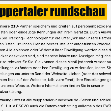
ndeordnung
unsere
218
-Partner speichern und greifen auf personenbezogen
aten oder eindeutige Kennungen auf Ihrem Gerät zu. Durch Ausw
n Sie Tracking-Technologien für die unter „Wir und unsere Partne
en Daten, um Ihnen Dienste bereitzustellen“ aufgeführten Zwecke
Gemeindeordnung
on Alle ablehnen oder Widerruf Ihrer Einwilligung werden diese de
cker deaktiviert sind, sind manche Inhalte und Anzeigen möglich
r so relevant für Sie. Sie können dieses Menü jederzeit wieder au
tellungen zu ändern oder Ihre Einwilligung zu widerrufen, indem Si
A-Bürgerentscheid-Fragestellung
stellungen am unteren Rand der Webseite klicken [oder das schw
ten links auf der Webseite, falls zutreffend]. Ihre Einstellungen g
 unseres Website. Weitere Informationen finden Sie in unserer
utzerklärung.
sezeit
immung umfasst alle wuppertaler-rundschau.de-Seiten und schließt
 S. 1 lit. a DSGVO auch die Datenverarbeitung außerhalb des EWR, 