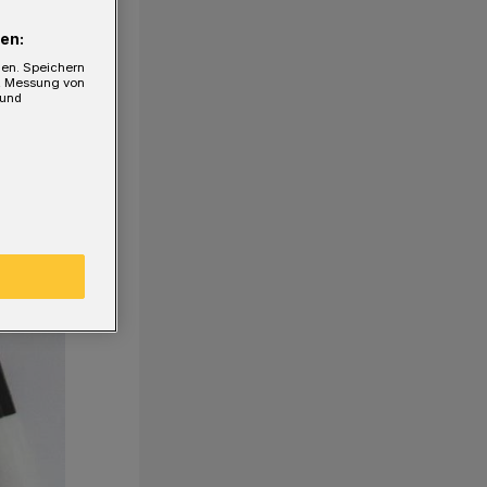
en:
gen. Speichern
e, Messung von
 und