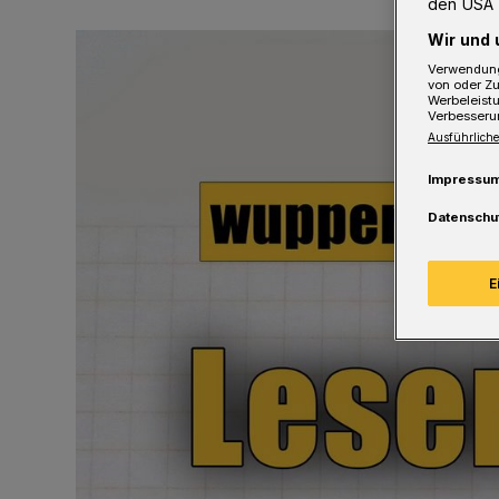
den USA 
Wir und 
Verwendung
von oder Zu
Werbeleist
Verbesseru
Ausführliche
Impressu
Datenschu
E