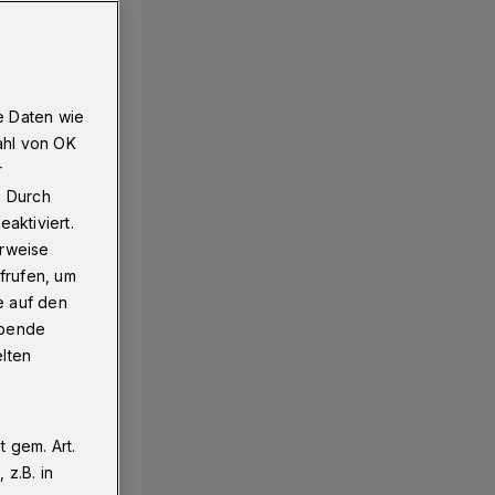
e Daten wie
ahl von OK
r
. Durch
aktiviert.
erweise
frufen, um
e auf den
ebende
elten
 gem. Art.
z.B. in