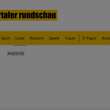
Sport
Leser
Kolumne
Spiele
Trauer
E-Paper
Anze