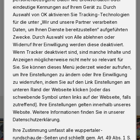
Feiertagen
eindeutige Kennungen auf Ihrem Gerät zu. Durch
Auswahl von OK aktivieren Sie Tracking-Technologien
Wuppertal
·
Das Wuppertaler Von der Heydt-Museum
für die unter „Wir und unsere Partner verarbeiten
hat Heiligabend, am ersten Weihnachtstag und an
Silvester geschlossen. Geöffnet ist es am zweiten
Daten, um Ihnen Dienste bereitzustellen“ aufgeführten
Weihnachtstag von 11 bis 18 Uhr und an Neujahr von
Zwecke. Durch Auswahl von Alle ablehnen oder
14 bis 18 Uhr.
Widerruf Ihrer Einwilligung werden diese deaktiviert.
Wenn Tracker deaktiviert sind, sind manche Inhalte und
Anzeigen möglicherweise nicht mehr so relevant für
Sie. Sie können dieses Menü jederzeit wieder aufrufen,
21.12.2021 , 08:30 Uhr
Eine Minute Lesezeit
um Ihre Einstellungen zu ändern oder Ihre Einwilligung
zu widerrufen, indem Sie auf den Link Einstellungen am
unteren Rand der Webseite klicken [oder das
schwebende Symbol unten links auf der Webseite, falls
zutreffend]. Ihre Einstellungen gelten innerhalb unseres
Website. Weitere Informationen finden Sie in unserer
Datenschutzerklärung.
Ihre Zustimmung umfasst alle wuppertaler-
rundschau.de-Seiten und schließt gem. Art. 49 Abs. 1 S.