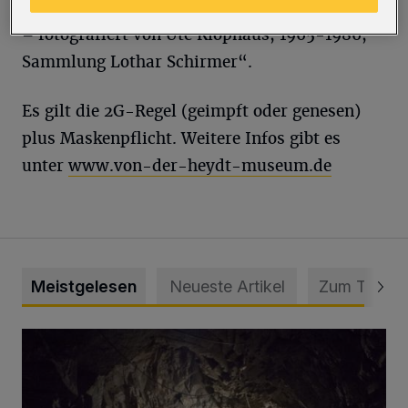
Geschichte(n)“ sowie „Joseph Beuys: Aktionen
– fotografiert von Ute Klophaus, 1965-1986,
Sammlung Lothar Schirmer“.
Es gilt die 2G-Regel (geimpft oder genesen)
plus Maskenpflicht. Weitere Infos gibt es
unter
www.von-der-heydt-museum.de
Meistgelesen
Neueste Artikel
Zum Thema
Tief hinein in die Wuppertaler Unterwelt