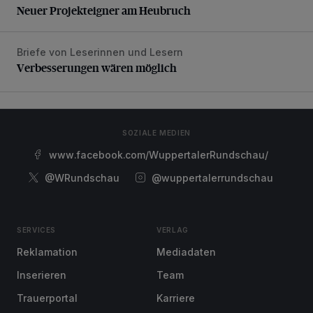
Neuer Projekteigner am Heubruch
Briefe von Leserinnen und Lesern
Verbesserungen wären möglich
Verbesserungen wären möglich
SOZIALE MEDIEN
www.facebook.com/WuppertalerRundschau/
@WRundschau
@wuppertalerrundschau
SERVICES
VERLAG
Reklamation
Mediadaten
Inserieren
Team
Trauerportal
Karriere