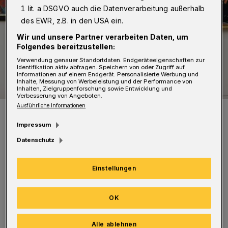
1 lit. a DSGVO auch die Datenverarbeitung außerhalb
des EWR, z.B. in den USA ein.
Wir und unsere Partner verarbeiten Daten, um
Folgendes bereitzustellen:
Verwendung genauer Standortdaten. Endgeräteeigenschaften zur
Identifikation aktiv abfragen. Speichern von oder Zugriff auf
Informationen auf einem Endgerät. Personalisierte Werbung und
Inhalte, Messung von Werbeleistung und der Performance von
Inhalten, Zielgruppenforschung sowie Entwicklung und
Verbesserung von Angeboten.
Ausführliche Informationen
Symbolbild.
Foto: VDHM
Impressum
Datenschutz
Einstellungen
Zu sehen sind zurzeit drei Ausstellungen:
OK
„Brücke und Blauer Reiter“, „Goldene Zeiten
– die Sammlung der Niederländer und ihrer
Alle ablehnen