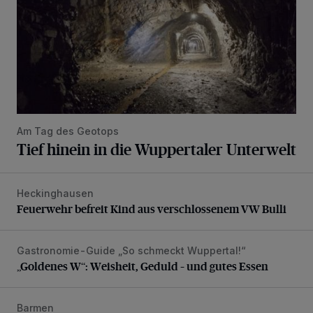
Am Tag des Geotops
Tief hinein in die Wuppertaler Unterwelt
Heckinghausen
Feuerwehr befreit Kind aus verschlossenem VW Bulli
Feuerwehr befreit Kind aus verschlossenem VW Bulli
Gastronomie-Guide „So schmeckt Wuppertal!“
„Goldenes W“: Weisheit, Geduld – und gutes Essen
„Goldenes W“: Weisheit, Geduld – und gutes Essen
Barmen
Neuer Projekteigner am Heubruch