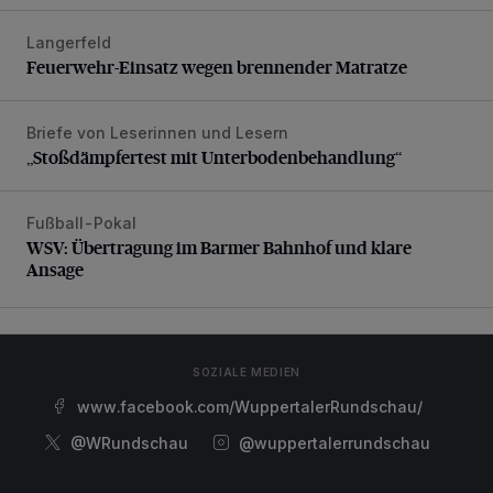
Langerfeld
Feuerwehr-Einsatz wegen brennender Matratze
Feuerwehr-Einsatz wegen brennender Matratze
Briefe von Leserinnen und Lesern
„Stoßdämpfertest mit Unterbodenbehandlung“
„Stoßdämpfertest mit Unterbodenbehandlung“
Fußball-Pokal
WSV: Übertragung im Barmer Bahnhof und klare Ansage
WSV: Übertragung im Barmer Bahnhof und klare
Ansage
SOZIALE MEDIEN
www.facebook.com/WuppertalerRundschau/
@WRundschau
@wuppertalerrundschau