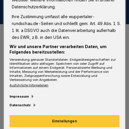
Datenschutzerklärung.
Ihre Zustimmung umfasst alle wuppertaler-
rundschau.de-Seiten und schließt gem. Art. 49 Abs. 1 S.
„Cola di Rienzi. Ein Trauerspiel“ von Friedrich Engels und Dirk Krüger
1 lit. a DSGVO auch die Datenverarbeitung außerhalb
ist im Wuppertaler Nordpark-Verlag erschienen und kostet zehn
des EWR, z.B. in den USA ein.
Euro. Das Buch kann man morgen auch im Theater am Engelsgarten
kaufen.
Wir und unsere Partner verarbeiten Daten, um
Foto: Nordpark-Verlag
Folgendes bereitzustellen:
Verwendung genauer Standortdaten. Endgeräteeigenschaften zur
Identifikation aktiv abfragen. Speichern von oder Zugriff auf
Informationen auf einem Endgerät. Personalisierte Werbung und
Inhalte, Messung von Werbeleistung und der Performance von
Inhalten, Zielgruppenforschung sowie Entwicklung und
Verbesserung von Angeboten.
F
riedrich Engels hatte 1840 ein
Ausführliche Informationen
unvollendetes Libretto für eine Oper zu
Impressum
Cola di Rienzi, einer historischen Figur der
Datenschutz
Frührenaissance, geschrieben. Der
Wuppertaler Literaturwissenschaftler Dirk
Einstellungen