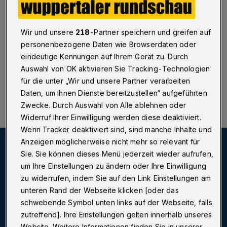
Wuppertal
·
Kurz vor dem Ende des Engelsjahres gibt
es am Sonntag (21. November 2021) um 18 Uhr im
Theater am Engelsgarten die 90-minütige
Wir und unsere
218
-Partner speichern und greifen auf
Bühnenpräsentation eines besonderen Textes.
personenbezogene Daten wie Browserdaten oder
eindeutige Kennungen auf Ihrem Gerät zu. Durch
Auswahl von OK aktivieren Sie Tracking-Technologien
für die unter „Wir und unsere Partner verarbeiten
21.11.2021 , 13:00 Uhr
Eine Minute Lesezeit
Daten, um Ihnen Dienste bereitzustellen“ aufgeführten
Zwecke. Durch Auswahl von Alle ablehnen oder
Widerruf Ihrer Einwilligung werden diese deaktiviert.
Wenn Tracker deaktiviert sind, sind manche Inhalte und
Anzeigen möglicherweise nicht mehr so relevant für
Sie. Sie können dieses Menü jederzeit wieder aufrufen,
um Ihre Einstellungen zu ändern oder Ihre Einwilligung
zu widerrufen, indem Sie auf den Link Einstellungen am
unteren Rand der Webseite klicken [oder das
schwebende Symbol unten links auf der Webseite, falls
zutreffend]. Ihre Einstellungen gelten innerhalb unseres
Website. Weitere Informationen finden Sie in unserer