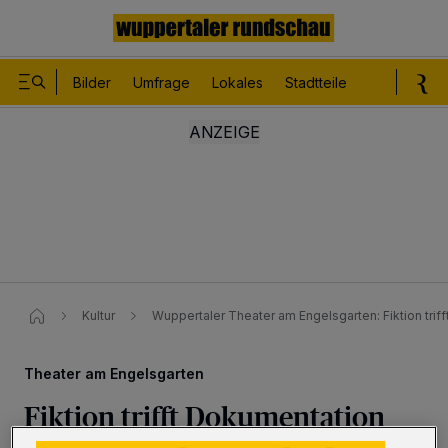
Bilder
Umfrage
Lokales
Stadtteile
Sport
Le
Kultur
Wuppertaler Theater am Engelsgarten: Fiktion trif
Theater am Engelsgarten
Fiktion trifft Dokumentation