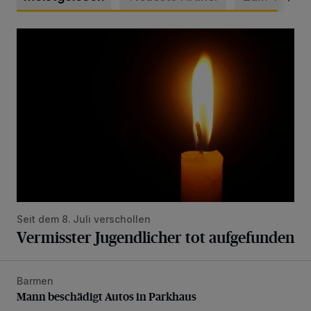
Vermisster Jugendlicher tot aufgefunden
Seit dem 8. Juli verschollen
Vermisster Jugendlicher tot aufgefunden
Barmen
Mann beschädigt Autos in Parkhaus
Mann beschädigt Autos in Parkhaus