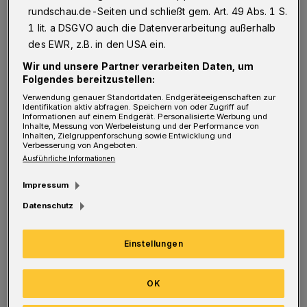
G
rundschau.de-Seiten und schließt gem. Art. 49 Abs. 1 S.
geborene Felicia Zeller, deren Onkel
1 lit. a DSGVO auch die Datenverarbeitung außerhalb
Vorsteher in einem schwäbischen Finanzamt
des EWR, z.B. in den USA ein.
war – und seiner Nichte offenbar tiefe
Wir und unsere Partner verarbeiten Daten, um
Einblicke in diese Beamtenwelt geliefert hat.
Folgendes bereitzustellen:
Die Wuppertaler Inszenierung von Schirin
Verwendung genauer Standortdaten. Endgeräteeigenschaften zur
Identifikation aktiv abfragen. Speichern von oder Zugriff auf
Khodadadian versammelt vier Damen und
Informationen auf einem Endgerät. Personalisierte Werbung und
Inhalte, Messung von Werbeleistung und der Performance von
Inhalten, Zielgruppenforschung sowie Entwicklung und
einen Herrn auf einer von Plastikplanen,
Verbesserung von Angeboten.
Computern und bürotypischen Pflanzen
Ausführliche Informationen
bevölkerten guckkastenartigen (Dreh-)Bühne
Impressum
(Philipp Nicolai), auf der es im wahrsten
Datenschutz
Wortsinn ganz schön rund geht.
Einstellungen
Die altgediente Beamtin Bea Mtinnen (Julia
Wolff), bekommt als neue Abteilungsleiterin
OK
die zehn Jahre jüngere Nele Neuer (Julia Meier)