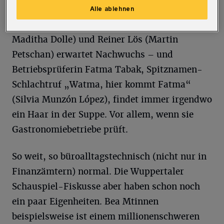
vor die Nase gesetzt. Das Kollegenehepaar Elfi
Alle ablehnen
Nanzen (in der hier besprochenen Aufführung
Maditha Dolle) und Reiner Lös (Martin
Petschan) erwartet Nachwuchs – und
Betriebsprüferin Fatma Tabak, Spitznamen-
Schlachtruf „Watma, hier kommt Fatma“
(Silvia Munzón López), findet immer irgendwo
ein Haar in der Suppe. Vor allem, wenn sie
Gastronomiebetriebe prüft.
So weit, so büroalltagstechnisch (nicht nur in
Finanzämtern) normal. Die Wuppertaler
Schauspiel-Fiskusse aber haben schon noch
ein paar Eigenheiten. Bea Mtinnen
beispielsweise ist einem millionenschweren