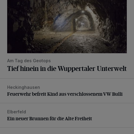
Am Tag des Geotops
Tief hinein in die Wuppertaler Unterwelt
Heckinghausen
Feuerwehr befreit Kind aus verschlossenem VW Bulli
Feuerwehr befreit Kind aus verschlossenem VW Bulli
Elberfeld
Ein neuer Brunnen für die Alte Freiheit
Ein neuer Brunnen für die Alte Freiheit