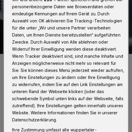
personenbezogene Daten wie Browserdaten oder
eindeutige Kennungen auf Ihrem Gerät zu. Durch
Auswahl von OK aktivieren Sie Tracking-Technologien
für die unter „Wir und unsere Partner verarbeiten
Daten, um Ihnen Dienste bereitzustellen“ aufgeführten
Zwecke. Durch Auswahl von Alle ablehnen oder
Widerruf Ihrer Einwilligung werden diese deaktiviert.
Wenn Tracker deaktiviert sind, sind manche Inhalte und
Sieht's so im Finanzamt aus? Julia Wolff als Bea Mtinnen und Martin
Anzeigen möglicherweise nicht mehr so relevant für
Petschan als Reiner Lös sind zwei aus dem fünfköpfigen Ensemble
der Inszenierung von "Der Fiskus" im Theater am Engelsgarten.
Sie. Sie können dieses Menü jederzeit wieder aufrufen,
Foto: Uwe Schinkel
um Ihre Einstellungen zu ändern oder Ihre Einwilligung
zu widerrufen, indem Sie auf den Link Einstellungen am
unteren Rand der Webseite klicken [oder das
schwebende Symbol unten links auf der Webseite, falls
zutreffend]. Ihre Einstellungen gelten innerhalb unseres
Von Stefan Seitz
Website. Weitere Informationen finden Sie in unserer
Datenschutzerklärung.
eschrieben hat „Der Fiskus“ die 1970
Ihre Zustimmung umfasst alle wuppertaler-