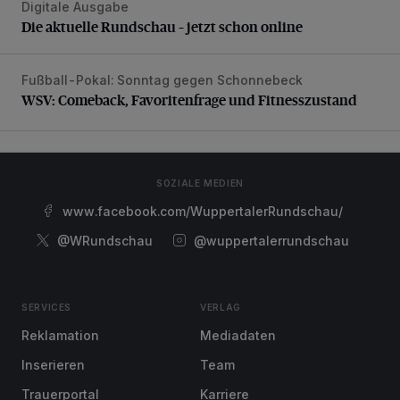
Digitale Ausgabe
Die aktuelle Rundschau – jetzt schon online
Die aktuelle Rundschau – jetzt schon online
Fußball-Pokal: Sonntag gegen Schonnebeck
WSV: Comeback, Favoritenfrage und Fitnesszustand
WSV: Comeback, Favoritenfrage und Fitnesszustand
SOZIALE MEDIEN
www.facebook.com/WuppertalerRundschau/
@WRundschau
@wuppertalerrundschau
SERVICES
VERLAG
Reklamation
Mediadaten
Inserieren
Team
Trauerportal
Karriere