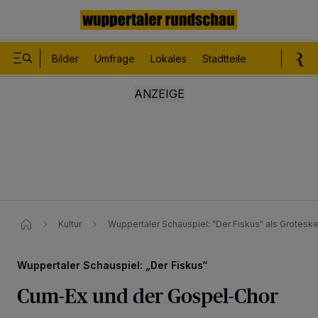
Bilder
Umfrage
Lokales
Stadtteile
Sport
Le
Kultur
Wuppertaler Schauspiel: "Der Fiskus" als Groteske 
Wuppertaler Schauspiel: „Der Fiskus“
Cum-Ex und der Gospel-Chor