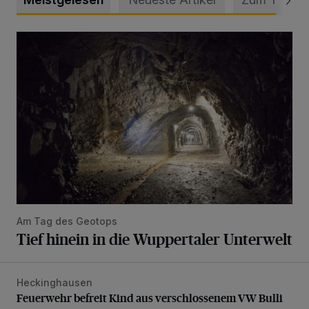
Tief hinein in die Wuppertaler Unterwelt
Am Tag des Geotops
Tief hinein in die Wuppertaler Unterwelt
Heckinghausen
Feuerwehr befreit Kind aus verschlossenem VW Bulli
Feuerwehr befreit Kind aus verschlossenem VW Bulli