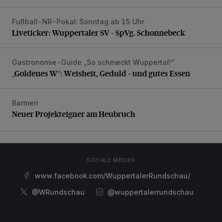
Fußball-NR-Pokal: Sonntag ab 15 Uhr
Liveticker: Wuppertaler SV – SpVg. Schonnebeck
Liveticker: Wuppertaler SV – SpVg. Schonnebeck
Gastronomie-Guide „So schmeckt Wuppertal!“
„Goldenes W“: Weisheit, Geduld – und gutes Essen
„Goldenes W“: Weisheit, Geduld – und gutes Essen
Barmen
Neuer Projekteigner am Heubruch
Neuer Projekteigner am Heubruch
SOZIALE MEDIEN
www.facebook.com/WuppertalerRundschau/
@WRundschau
@wuppertalerrundschau