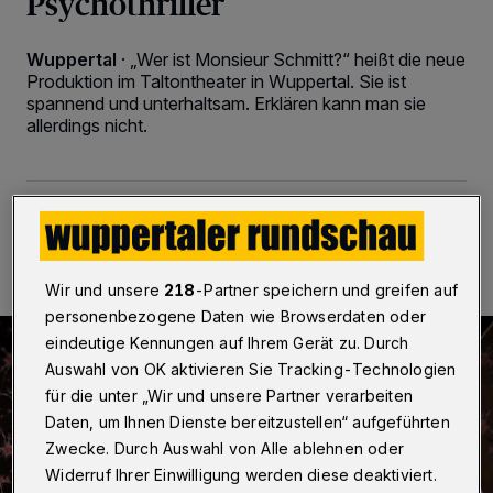
Psychothriller
Wuppertal
·
„Wer ist Monsieur Schmitt?“ heißt die neue
Produktion im Taltontheater in Wuppertal. Sie ist
spannend und unterhaltsam. Erklären kann man sie
allerdings nicht.
23.01.2020 , 11:25 Uhr
2 Minuten Lesezeit
Wir und unsere
218
-Partner speichern und greifen auf
personenbezogene Daten wie Browserdaten oder
eindeutige Kennungen auf Ihrem Gerät zu. Durch
Auswahl von OK aktivieren Sie Tracking-Technologien
für die unter „Wir und unsere Partner verarbeiten
Daten, um Ihnen Dienste bereitzustellen“ aufgeführten
Zwecke. Durch Auswahl von Alle ablehnen oder
Widerruf Ihrer Einwilligung werden diese deaktiviert.