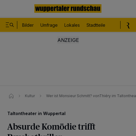
Bilder
Umfrage
Lokales
Stadtteile
Sport
Le
Kultur
Wer ist Monsieur Schmitt? vonThiéry im Taltonthe
Taltontheater in Wuppertal
Absurde Komödie trifft