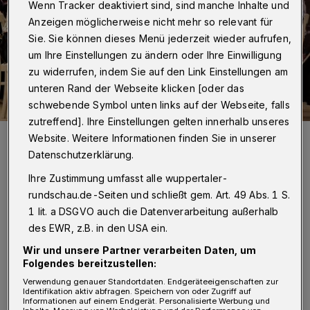
Wenn Tracker deaktiviert sind, sind manche Inhalte und
Anzeigen möglicherweise nicht mehr so relevant für
Sie. Sie können dieses Menü jederzeit wieder aufrufen,
um Ihre Einstellungen zu ändern oder Ihre Einwilligung
zu widerrufen, indem Sie auf den Link Einstellungen am
unteren Rand der Webseite klicken [oder das
schwebende Symbol unten links auf der Webseite, falls
zutreffend]. Ihre Einstellungen gelten innerhalb unseres
Daniela Stibane und Dennis Ellerbrake als Ehepaar, dessen Leben in
Website. Weitere Informationen finden Sie in unserer
skurriler Form aus den Fugen gerät.
Datenschutzerklärung.
Foto: Tina Schnickmann
Ihre Zustimmung umfasst alle wuppertaler-
rundschau.de-Seiten und schließt gem. Art. 49 Abs. 1 S.
1 lit. a DSGVO auch die Datenverarbeitung außerhalb
des EWR, z.B. in den USA ein.
von Jeanette Nicole Wölling
Wir und unsere Partner verarbeiten Daten, um
Folgendes bereitzustellen:
V
Verwendung genauer Standortdaten. Endgeräteeigenschaften zur
ielleicht ist das der Grund dafür, warum
Identifikation aktiv abfragen. Speichern von oder Zugriff auf
Informationen auf einem Endgerät. Personalisierte Werbung und