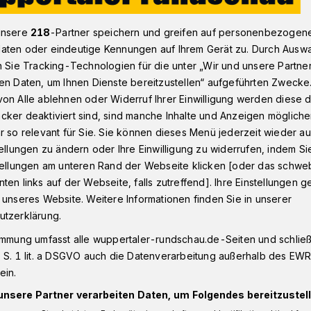
unsere
218
-Partner speichern und greifen auf personenbezogen
aten oder eindeutige Kennungen auf Ihrem Gerät zu. Durch Ausw
n Sie Tracking-Technologien für die unter „Wir und unsere Partne
en Daten, um Ihnen Dienste bereitzustellen“ aufgeführten Zwecke
on Alle ablehnen oder Widerruf Ihrer Einwilligung werden diese de
cker deaktiviert sind, sind manche Inhalte und Anzeigen möglich
olung
r so relevant für Sie. Sie können dieses Menü jederzeit wieder au
tellungen zu ändern oder Ihre Einwilligung zu widerrufen, indem Si
stellungen am unteren Rand der Webseite klicken [oder das schw
 Bausch-Tänzer und Choreograph Mark
ten links auf der Webseite, falls zutreffend]. Ihre Einstellungen g
kshops auch für Menschen mit
 unseres Website. Weitere Informationen finden Sie in unserer
smöglichkeiten.
utzerklärung.
immung umfasst alle wuppertaler-rundschau.de-Seiten und schließt
 S. 1 lit. a DSGVO auch die Datenverarbeitung außerhalb des EWR, 
ein.
sezeit
unsere Partner verarbeiten Daten, um Folgendes bereitzustell