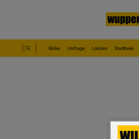
Bilder
Umfrage
Lokales
Stadtteile