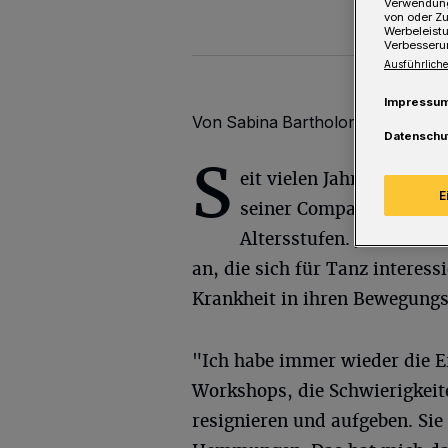
Verwendung
von oder Zu
Werbeleist
Verbesseru
Ausführliche
Impressu
Von Sabina Bartholomä
Datenschu
S
eit vielen Jahren arbeit
E
seiner Compagnie als au
Altersstufen. Jetzt biet
an, die sich für Tanz interessi
Krankheit in ihren Bewegungs
"Ich habe immer wieder die 
Workshops, die Schwierigkei
resignieren und aufgeben. Sie