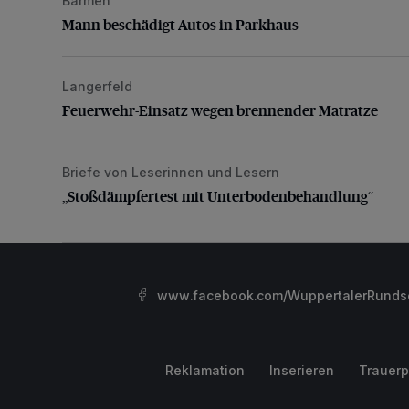
Barmen
Mann beschädigt Autos in Parkhaus
Mann beschädigt Autos in Parkhaus
Langerfeld
Feuerwehr-Einsatz wegen brennender Matratze
Feuerwehr-Einsatz wegen brennender Matratze
Briefe von Leserinnen und Lesern
„Stoßdämpfertest mit Unterbodenbehandlung“
„Stoßdämpfertest mit Unterbodenbehandlung“
www.facebook.com/WuppertalerRunds
Reklamation
Inserieren
Trauerp