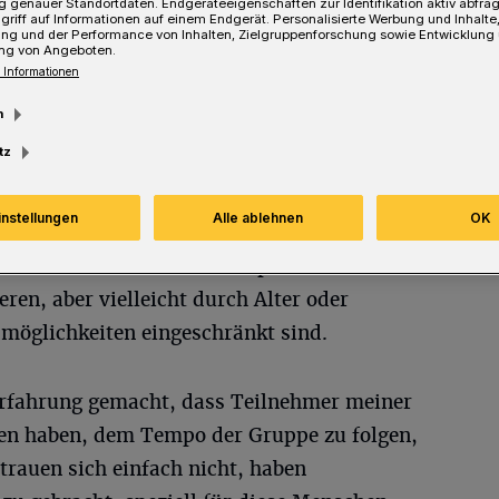
 genauer Standortdaten. Endgeräteeigenschaften zur Identifikation aktiv abfra
griff auf Informationen auf einem Endgerät. Personalisierte Werbung und Inhalt
ung und der Performance von Inhalten, Zielgruppenforschung sowie Entwicklung
ng von Angeboten.
 Informationen
m
tz
et Mark Sieczkarek sowohl mit den Profis
instellungen
Alle ablehnen
OK
ch mit Laien der verschiedensten
et er erstmals einen Workshop für Menschen
eren, aber vielleicht durch Alter oder
möglichkeiten eingeschränkt sind.
Erfahrung gemacht, dass Teilnehmer meiner
ten haben, dem Tempo der Gruppe zu folgen,
 trauen sich einfach nicht, haben