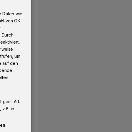
e Daten wie
ahl von OK
r
. Durch
aktiviert.
erweise
frufen, um
e auf den
ebende
elten
 gem. Art.
z.B. in
en: