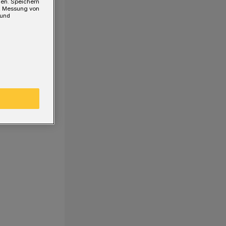
gen. Speichern
e, Messung von
 und