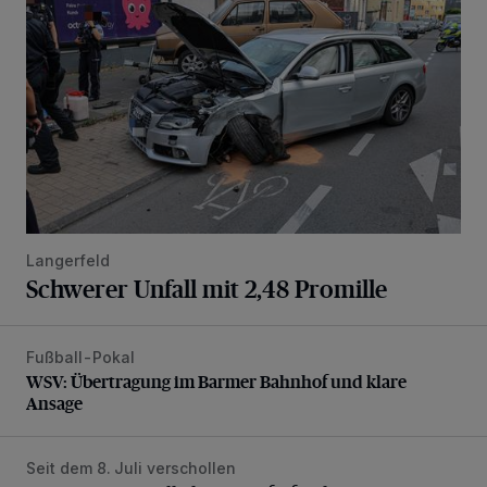
Langerfeld
Schwerer Unfall mit 2,48 Promille
Fußball-Pokal
WSV: Übertragung im Barmer Bahnhof und klare Ansage
WSV: Übertragung im Barmer Bahnhof und klare
Ansage
Seit dem 8. Juli verschollen
Vermisster Jugendlicher tot aufgefunden