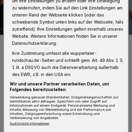
um Ihre Einstellungen zu ändern oder Ihre Einwilligung
zu widerrufen, indem Sie auf den Link Einstellungen am
unteren Rand der Webseite klicken [oder das
schwebende Symbol unten links auf der Webseite, falls
zutreffend]. Ihre Einstellungen gelten innerhalb unseres
Website. Weitere Informationen finden Sie in unserer
Das Education-Team bestehend aus Heike Henoch (Education-
Datenschutzerklärung.
Management), Nicola Hammer und Gerald Hacke (Orchester), Sylvia
Martin (Schauspiel) und Svea Schenkel (Oper).
Ihre Zustimmung umfasst alle wuppertaler-
Foto: Wuppertaler Rundschau / Max Höllwarth
rundschau.de-Seiten und schließt gem. Art. 49 Abs. 1 S.
1 lit. a DSGVO auch die Datenverarbeitung außerhalb
des EWR, z.B. in den USA ein.
Wir und unsere Partner verarbeiten Daten, um
Folgendes bereitzustellen:
Von Jörg Degenkolb-Degerli
Verwendung genauer Standortdaten. Endgeräteeigenschaften zur
Identifikation aktiv abfragen. Speichern von oder Zugriff auf
D
Informationen auf einem Endgerät. Personalisierte Werbung und
er vielzitierte Ausspruch, die Menschen
Inhalte, Messung von Werbeleistung und der Performance von
Inhalten, Zielgruppenforschung sowie Entwicklung und
Verbesserung von Angeboten.
dort abzuholen, wo sie stehen, wird in
Ausführliche Informationen
der kommenden Spielzeit der Wuppertaler