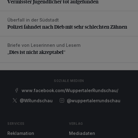
Vermisster Jugendlicher tot aufgefunden
Überfall in der Südstadt
Polizei fahndet nach Dieb mit sehr schlechten Zähnen
Polizei fahndet nach Dieb mit sehr schlechten Zähnen
Briefe von Leserinnen und Lesern
„Dies ist nicht akzeptabel“
„Dies ist nicht akzeptabel“
SOZIALE MEDIEN
www.facebook.com/WuppertalerRundschau/
@WRundschau
@wuppertalerrundschau
SERVICES
VERLAG
Reklamation
Mediadaten