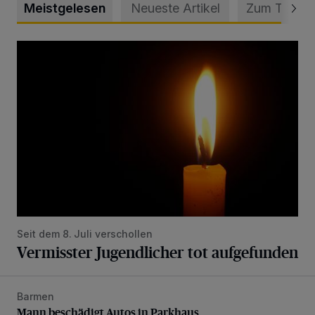
Meistgelesen
Neueste Artikel
Zum Thema
Vermisster Jugendlicher tot aufgefunden
Seit dem 8. Juli verschollen
Vermisster Jugendlicher tot aufgefunden
Barmen
Mann beschädigt Autos in Parkhaus
Mann beschädigt Autos in Parkhaus