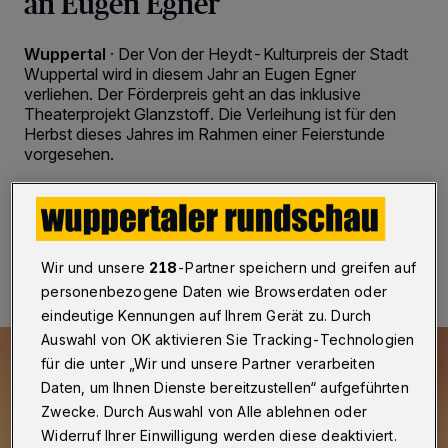
an Eugen Egner
Wuppertal
·
Der Von der Heydt-Kulturpreis der Stadt
Wuppertal wird in diesem Jahr an Eugen Egner
verliehen. Der Förderpreis geht an das inklusive
Theaterprojekt Glanzstoff. Die Verleihung ist für den
Herbst dieses Jahres im Rahmen einer Feierstunde
vorgesehen.
11.07.2018 , 15:25 Uhr
Eine Minute Lesezeit
Wir und unsere
218
-Partner speichern und greifen auf
personenbezogene Daten wie Browserdaten oder
eindeutige Kennungen auf Ihrem Gerät zu. Durch
Auswahl von OK aktivieren Sie Tracking-Technologien
für die unter „Wir und unsere Partner verarbeiten
Daten, um Ihnen Dienste bereitzustellen“ aufgeführten
Zwecke. Durch Auswahl von Alle ablehnen oder
Widerruf Ihrer Einwilligung werden diese deaktiviert.