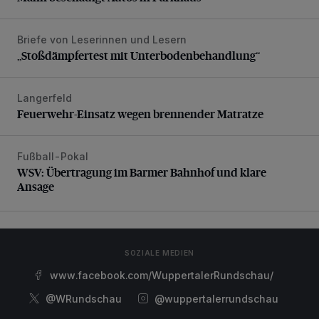
Briefe von Leserinnen und Lesern
„Stoßdämpfertest mit Unterbodenbehandlung“
„Stoßdämpfertest mit Unterbodenbehandlung“
Langerfeld
Feuerwehr-Einsatz wegen brennender Matratze
Feuerwehr-Einsatz wegen brennender Matratze
Fußball-Pokal
WSV: Übertragung im Barmer Bahnhof und klare Ansage
WSV: Übertragung im Barmer Bahnhof und klare
Ansage
SOZIALE MEDIEN
www.facebook.com/WuppertalerRundschau/
@WRundschau
@wuppertalerrundschau