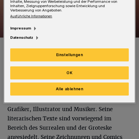
Inhalte, Messung von Werbeleistung und der Performance von
Inhalten, Zielgruppenforschung sowie Entwicklung und
Verbesserung von Angeboten.
Ausführliche Informationen
Impressum
Datenschutz
Eugen Egner.
Foto: Streuf
Einstellungen
OK
E
Alle ablehnen
ugen Egner wurde 1951 geboren und lebt
seit 1955 in Wuppertal. Egner ist Autor,
Grafiker, Illustrator und Musiker. Seine
literarischen Texte sind vorwiegend im
Bereich des Surrealen und der Groteske
angesiedelt. Seine Zeichnungen und Comics