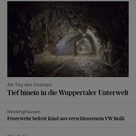
Tief hinein in die Wuppertaler Unterwelt
Am Tag des Geotops
Tief hinein in die Wuppertaler Unterwelt
Heckinghausen
Feuerwehr befreit Kind aus verschlossenem VW Bulli
Feuerwehr befreit Kind aus verschlossenem VW Bulli