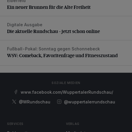
Elberfeld
Ein neuer Brunnen für die Alte Freiheit
Ein neuer Brunnen für die Alte Freiheit
Digitale Ausgabe
Die aktuelle Rundschau – jetzt schon online
Die aktuelle Rundschau – jetzt schon online
Fußball-Pokal: Sonntag gegen Schonnebeck
WSV: Comeback, Favoritenfrage und Fitnesszustand
WSV: Comeback, Favoritenfrage und Fitnesszustand
SOZIALE MEDIEN
www.facebook.com/WuppertalerRundschau/
@WRundschau
@wuppertalerrundschau
SERVICES
VERLAG