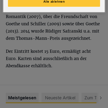
u.a. über das Böse und die Wahrheit, und
Alle ablehnen
zuletzt der vielgepriesenen Bücher über die
Romantik (2007), über die Freundschaft von
Goethe und Schiller (2009) sowie über Goethe
(2013). 2014 wurde Rüdiger Safranski u.a. mit
dem Thomas-Mann-Preis ausgezeichnet.
Der Eintritt kostet 15 Euro, ermäßigt acht
Euro. Karten sind ausschließlich an der
Abendkasse erhältlich.
Meistgelesen
Neueste Artikel
Zum Thema