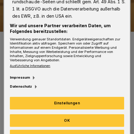
rundschau.de-Seiten und schließt gem. Art. 49 Abs. 1 S.
1 lit. a DSGVO auch die Datenverarbeitung außerhalb
des EWR, z.B. in den USA ein.
Wir und unsere Partner verarbeiten Daten, um
Folgendes bereitzustellen:
Zu Gast in der Immanuelskirche: Rüdiger Safranski.
Verwendung genauer Standortdaten. Endgeräteeigenschaften zur
Identifikation aktiv abfragen. Speichern von oder Zugriff auf
Foto: Udoweier / Wikipedia
Informationen auf einem Endgerät. Personalisierte Werbung und
Inhalte, Messung von Werbeleistung und der Performance von
Inhalten, Zielgruppenforschung sowie Entwicklung und
Verbesserung von Angeboten.
Ausführliche Informationen
Impressum
Rüdiger Safranski (Freie Universität Berlin),
Datenschutz
geboren 1945, ist Philosoph und vielfach
preisgekrönter, in 30 Sprachen übersetzter
Einstellungen
Autor u.a. von großen Biographien über E.T.A.
Hoffmann, Heidegger, Nietzsche, Schiller, von
OK
Büchern über die menschlichen Grundfragen,