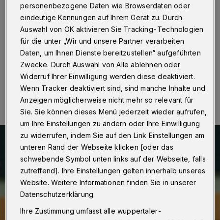
Die Goethe-Gesellschaft Wuppertal präsentiert am
personenbezogene Daten wie Browserdaten oder
Freitag (5. Juni 2015) eine Lesung mit Rüdiger
eindeutige Kennungen auf Ihrem Gerät zu. Durch
Safranski im Kulturzentrum Immanuelskirche
Auswahl von OK aktivieren Sie Tracking-Technologien
(Sternstraße 73). An diesem Abend präsentiert er sein
Werk "Goethe — Kunstwerk des Lebens".
für die unter „Wir und unsere Partner verarbeiten
Daten, um Ihnen Dienste bereitzustellen“ aufgeführten
Zwecke. Durch Auswahl von Alle ablehnen oder
Widerruf Ihrer Einwilligung werden diese deaktiviert.
04.06.2015 , 14:20 Uhr
Eine Minute Lesezeit
Wenn Tracker deaktiviert sind, sind manche Inhalte und
Anzeigen möglicherweise nicht mehr so relevant für
Sie. Sie können dieses Menü jederzeit wieder aufrufen,
um Ihre Einstellungen zu ändern oder Ihre Einwilligung
zu widerrufen, indem Sie auf den Link Einstellungen am
unteren Rand der Webseite klicken [oder das
schwebende Symbol unten links auf der Webseite, falls
zutreffend]. Ihre Einstellungen gelten innerhalb unseres
Website. Weitere Informationen finden Sie in unserer
Datenschutzerklärung.
Ihre Zustimmung umfasst alle wuppertaler-