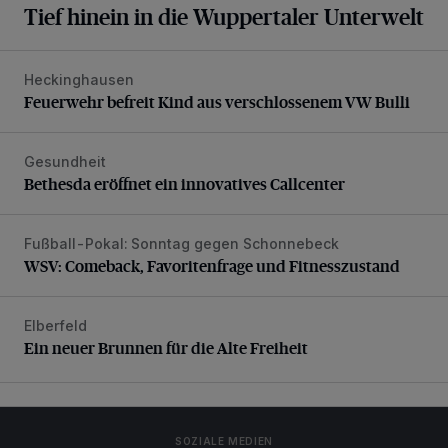
Tief hinein in die Wuppertaler Unterwelt
Heckinghausen
Feuerwehr befreit Kind aus verschlossenem VW Bulli
Feuerwehr befreit Kind aus verschlossenem VW Bulli
Gesundheit
Bethesda eröffnet ein innovatives Callcenter
Bethesda eröffnet ein innovatives Callcenter
Fußball-Pokal: Sonntag gegen Schonnebeck
WSV: Comeback, Favoritenfrage und Fitnesszustand
WSV: Comeback, Favoritenfrage und Fitnesszustand
Elberfeld
Ein neuer Brunnen für die Alte Freiheit
Ein neuer Brunnen für die Alte Freiheit
SOZIALE MEDIEN