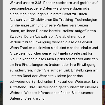
Premiere
Wir und unsere
218
-Partner speichern und greifen auf
personenbezogene Daten wie Browserdaten oder
Wuppertal
·
In der diesjährigen Frühjahrsproduktion
eindeutige Kennungen auf Ihrem Gerät zu. Durch
des Wuppertaler Kinder- und Jugendtheater für die
Auswahl von OK aktivieren Sie Tracking-Technologien
ganz Kleinen geht es um Diversität und Toleranz. Denn
für die unter „Wir und unsere Partner verarbeiten
„Elmar der Elefant“ ist bunt und kariert und eins eben
Daten, um Ihnen Dienste bereitzustellen“ aufgeführten
nicht: elefantenfarben. Premiere ist am Samstag (13.
April 2024) um 16 Uhr im Theater im Berufskolleg
Zwecke. Durch Auswahl von Alle ablehnen oder
(Bundesallee 222).
Widerruf Ihrer Einwilligung werden diese deaktiviert.
Wenn Tracker deaktiviert sind, sind manche Inhalte und
Anzeigen möglicherweise nicht mehr so relevant für
Sie. Sie können dieses Menü jederzeit wieder aufrufen,
12.04.2024 , 16:15 Uhr
Eine Minute Lesezeit
um Ihre Einstellungen zu ändern oder Ihre Einwilligung
zu widerrufen, indem Sie auf den Link Einstellungen am
unteren Rand der Webseite klicken [oder das
schwebende Symbol unten links auf der Webseite, falls
zutreffend]. Ihre Einstellungen gelten innerhalb unseres
Website. Weitere Informationen finden Sie in unserer
Datenschutzerklärung.