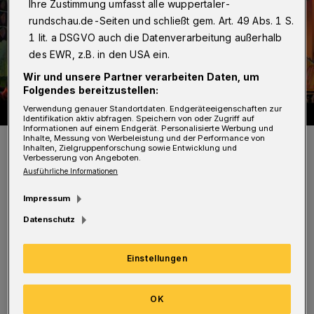
Ihre Zustimmung umfasst alle wuppertaler-
rundschau.de-Seiten und schließt gem. Art. 49 Abs. 1 S.
1 lit. a DSGVO auch die Datenverarbeitung außerhalb
des EWR, z.B. in den USA ein.
Wir und unsere Partner verarbeiten Daten, um
Folgendes bereitzustellen:
Verwendung genauer Standortdaten. Endgeräteeigenschaften zur
Identifikation aktiv abfragen. Speichern von oder Zugriff auf
Informationen auf einem Endgerät. Personalisierte Werbung und
Inhalte, Messung von Werbeleistung und der Performance von
Es wird bunt auf der Bühne.
Inhalten, Zielgruppenforschung sowie Entwicklung und
Foto: Karola Brüggemann
Verbesserung von Angeboten.
Ausführliche Informationen
Impressum
Datenschutz
Gemeinsam mit der jungen
Einstellungen
Nachwuchsregisseurin Pia Witte ist eine
kunterbunte Abenteuerreise mit extra
OK
komponierten und choreographisch in Szene