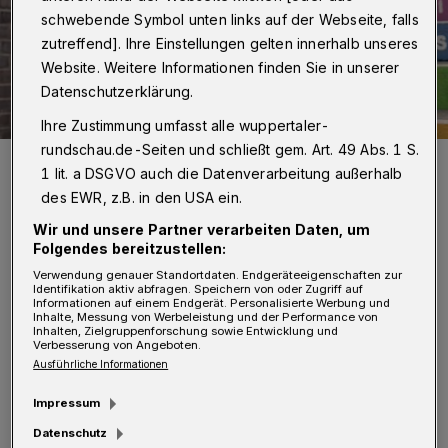
schwebende Symbol unten links auf der Webseite, falls
zutreffend]. Ihre Einstellungen gelten innerhalb unseres
Website. Weitere Informationen finden Sie in unserer
Datenschutzerklärung.
Ihre Zustimmung umfasst alle wuppertaler-
rundschau.de-Seiten und schließt gem. Art. 49 Abs. 1 S.
Jasmin Schaudinn.
1 lit. a DSGVO auch die Datenverarbeitung außerhalb
Foto: JA!Nina Fotografie
des EWR, z.B. in den USA ein.
Wir und unsere Partner verarbeiten Daten, um
Folgendes bereitzustellen:
Verwendung genauer Standortdaten. Endgeräteeigenschaften zur
Identifikation aktiv abfragen. Speichern von oder Zugriff auf
U
Informationen auf einem Endgerät. Personalisierte Werbung und
m 14:30 Uhr ist die Schaudinn zu Gast in
Inhalte, Messung von Werbeleistung und der Performance von
Inhalten, Zielgruppenforschung sowie Entwicklung und
der zentralen Kinderbibliothek in
Verbesserung von Angeboten.
Ausführliche Informationen
Elberfeld und liest aus ihrem Werk vor. Kinder
ab acht Jahre sind eingeladen, der Lesung zu
Impressum
lauschen und danach gemeinsam zu spielen,
Datenschutz