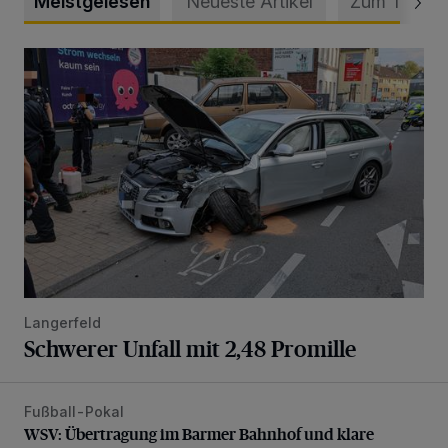
Meistgelesen
Neueste Artikel
Zum Thema
Schwerer Unfall mit 2,48 Promille
Langerfeld
Schwerer Unfall mit 2,48 Promille
Fußball-Pokal
WSV: Übertragung im Barmer Bahnhof und klare Ansage
WSV: Übertragung im Barmer Bahnhof und klare