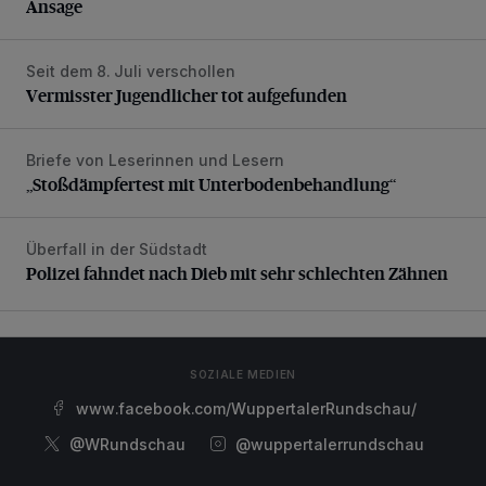
Ansage
Seit dem 8. Juli verschollen
Vermisster Jugendlicher tot aufgefunden
Vermisster Jugendlicher tot aufgefunden
Briefe von Leserinnen und Lesern
„Stoßdämpfertest mit Unterbodenbehandlung“
„Stoßdämpfertest mit Unterbodenbehandlung“
Überfall in der Südstadt
Polizei fahndet nach Dieb mit sehr schlechten Zähnen
Polizei fahndet nach Dieb mit sehr schlechten Zähnen
SOZIALE MEDIEN
www.facebook.com/WuppertalerRundschau/
@WRundschau
@wuppertalerrundschau