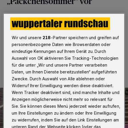
„Päckchensommer“ vor
Wuppertal
·
Die Wuppertaler Kinderbuchautorin Jasmin
Schaudinn präsentiert am 18. April 2024 in der
Zentralbibliothek (Kolpingstraße 8) ihr neues
Kinderbuch „Päckchensommer“. Es erscheint im „dtv
Wir und unsere
218
-Partner speichern und greifen auf
Verlag“.
personenbezogene Daten wie Browserdaten oder
eindeutige Kennungen auf Ihrem Gerät zu. Durch
Auswahl von OK aktivieren Sie Tracking-Technologien
11.04.2024 , 08:30 Uhr
Eine Minute Lesezeit
für die unter „Wir und unsere Partner verarbeiten
Daten, um Ihnen Dienste bereitzustellen“ aufgeführten
Zwecke. Durch Auswahl von Alle ablehnen oder
Widerruf Ihrer Einwilligung werden diese deaktiviert.
Wenn Tracker deaktiviert sind, sind manche Inhalte und
Anzeigen möglicherweise nicht mehr so relevant für
Sie. Sie können dieses Menü jederzeit wieder aufrufen,
um Ihre Einstellungen zu ändern oder Ihre Einwilligung
zu widerrufen, indem Sie auf den Link Einstellungen am
unteren Rand der Webseite klicken [oder das