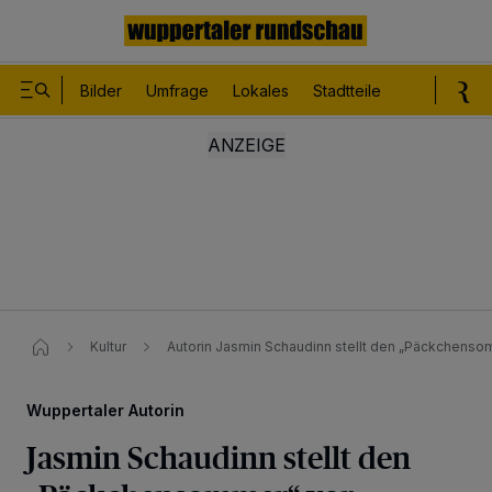
Bilder
Umfrage
Lokales
Stadtteile
Sport
Le
Kultur
Autorin Jasmin Schaudinn stellt den „Päckchensom
Wuppertaler Autorin
Jasmin Schaudinn stellt den