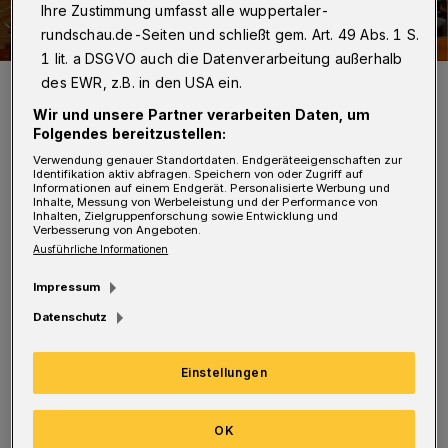
Ihre Zustimmung umfasst alle wuppertaler-
rundschau.de-Seiten und schließt gem. Art. 49 Abs. 1 S.
1 lit. a DSGVO auch die Datenverarbeitung außerhalb
Der Chor der Konzertgesellschaft.
des EWR, z.B. in den USA ein.
Foto: W. Seidel
Wir und unsere Partner verarbeiten Daten, um
Folgendes bereitzustellen:
Verwendung genauer Standortdaten. Endgeräteeigenschaften zur
Identifikation aktiv abfragen. Speichern von oder Zugriff auf
Informationen auf einem Endgerät. Personalisierte Werbung und
Inhalte, Messung von Werbeleistung und der Performance von
M
Inhalten, Zielgruppenforschung sowie Entwicklung und
it dabei sind vier hochkarätige
Verbesserung von Angeboten.
Ausführliche Informationen
Solistinnen und Solisten (Ina
Impressum
Yoshikawa, Sopran / Uta Christina Georg, Alt /
Datenschutz
Gustavo Martin Sanchez, Tenor / Sebastian
Campione, Bass) sowie ein Bläser-Ensemble
Einstellungen
(Martin Dickmann, Horn / Tobias Fehse,
Trompete / Jennifer Julia Thomas, Tuba /
OK
Raphael Vang, Posaune / Alexander Valerstein,