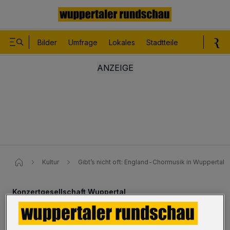
Bilder
Umfrage
Lokales
Stadtteile
Sport
Le
Kultur
Gibt’s nicht oft: England-Chormusik in Wuppertal
Konzertgesellschaft Wuppertal
Gibt’s nicht oft: England-