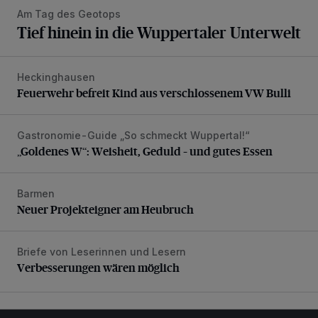
Am Tag des Geotops
Tief hinein in die Wuppertaler Unterwelt
Heckinghausen
Feuerwehr befreit Kind aus verschlossenem VW Bulli
Feuerwehr befreit Kind aus verschlossenem VW Bulli
Gastronomie-Guide „So schmeckt Wuppertal!“
„Goldenes W“: Weisheit, Geduld – und gutes Essen
„Goldenes W“: Weisheit, Geduld – und gutes Essen
Barmen
Neuer Projekteigner am Heubruch
Neuer Projekteigner am Heubruch
Briefe von Leserinnen und Lesern
Verbesserungen wären möglich
Verbesserungen wären möglich