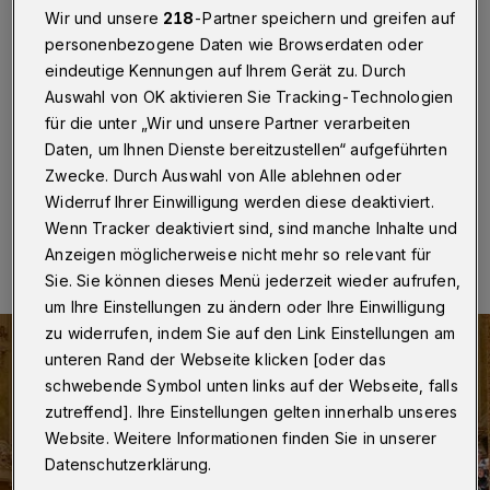
Chormusik
Wir und unsere
218
-Partner speichern und greifen auf
personenbezogene Daten wie Browserdaten oder
Wuppertal
·
Der Chor der Konzertgesellschaft führt am
eindeutige Kennungen auf Ihrem Gerät zu. Durch
Sonntag (31. Mai 2026) um 18 Uhr in der
Auswahl von OK aktivieren Sie Tracking-Technologien
Immanuelskirche an der Sternstraße 73 englische
für die unter „Wir und unsere Partner verarbeiten
Chormusik aus dem 19. und 20. Jahrhundert auf.
Daten, um Ihnen Dienste bereitzustellen“ aufgeführten
Zwecke. Durch Auswahl von Alle ablehnen oder
Widerruf Ihrer Einwilligung werden diese deaktiviert.
25.05.2026 , 14:00 Uhr
Eine Minute Lesezeit
Wenn Tracker deaktiviert sind, sind manche Inhalte und
Anzeigen möglicherweise nicht mehr so relevant für
Sie. Sie können dieses Menü jederzeit wieder aufrufen,
um Ihre Einstellungen zu ändern oder Ihre Einwilligung
zu widerrufen, indem Sie auf den Link Einstellungen am
unteren Rand der Webseite klicken [oder das
schwebende Symbol unten links auf der Webseite, falls
zutreffend]. Ihre Einstellungen gelten innerhalb unseres
Website. Weitere Informationen finden Sie in unserer
Datenschutzerklärung.