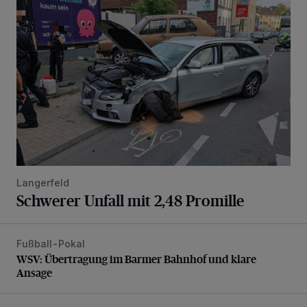
Schwerer Unfall mit 2,48 Promille
Langerfeld
Schwerer Unfall mit 2,48 Promille
Fußball-Pokal
WSV: Übertragung im Barmer Bahnhof und klare Ansage
WSV: Übertragung im Barmer Bahnhof und klare
Ansage