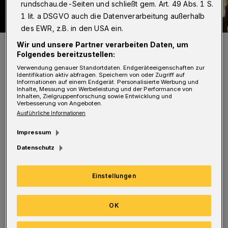
rundschau.de-Seiten und schließt gem. Art. 49 Abs. 1 S.
1 lit. a DSGVO auch die Datenverarbeitung außerhalb
des EWR, z.B. in den USA ein.
Adolphe Binder mit ihrem Anwalt vor dem Arbeitsgericht.
Wir und unsere Partner verarbeiten Daten, um
Folgendes bereitzustellen:
Foto: Mikko Schümmelfeder
Verwendung genauer Standortdaten. Endgeräteeigenschaften zur
Identifikation aktiv abfragen. Speichern von oder Zugriff auf
Informationen auf einem Endgerät. Personalisierte Werbung und
Inhalte, Messung von Werbeleistung und der Performance von
Inhalten, Zielgruppenforschung sowie Entwicklung und
Verbesserung von Angeboten.
Ausführliche Informationen
Die nach Pina Bausch erste Intendantin des
Impressum
Wuppertaler Tanztheaters sei „aus bis heute
Datenschutz
ungeklärten Gründen fristlos gekündigt und
mit Arbeitsgerichtsprozessen überzogen
Einstellungen
worden, die alle zu ihren Gunsten entschieden
wurden“, so die Linken.
OK
„Wir freuen uns, dass es für Frau Binder diese