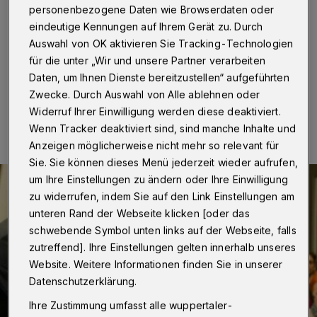
personenbezogene Daten wie Browserdaten oder
Wuppertal
·
Die Ratsfraktion der Wuppertaler Linken
eindeutige Kennungen auf Ihrem Gerät zu. Durch
beglückwünscht Adolphe Binder zu ihrem Engagement
am Theater Basel.
Auswahl von OK aktivieren Sie Tracking-Technologien
für die unter „Wir und unsere Partner verarbeiten
Daten, um Ihnen Dienste bereitzustellen“ aufgeführten
Zwecke. Durch Auswahl von Alle ablehnen oder
02.02.2022 , 18:08 Uhr
Eine Minute Lesezeit
Widerruf Ihrer Einwilligung werden diese deaktiviert.
Wenn Tracker deaktiviert sind, sind manche Inhalte und
Anzeigen möglicherweise nicht mehr so relevant für
Sie. Sie können dieses Menü jederzeit wieder aufrufen,
um Ihre Einstellungen zu ändern oder Ihre Einwilligung
zu widerrufen, indem Sie auf den Link Einstellungen am
unteren Rand der Webseite klicken [oder das
schwebende Symbol unten links auf der Webseite, falls
zutreffend]. Ihre Einstellungen gelten innerhalb unseres
Website. Weitere Informationen finden Sie in unserer
Datenschutzerklärung.
Ihre Zustimmung umfasst alle wuppertaler-