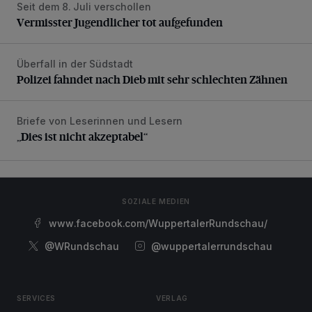
Seit dem 8. Juli verschollen
Vermisster Jugendlicher tot aufgefunden
Vermisster Jugendlicher tot aufgefunden
Überfall in der Südstadt
Polizei fahndet nach Dieb mit sehr schlechten Zähnen
Polizei fahndet nach Dieb mit sehr schlechten Zähnen
Briefe von Leserinnen und Lesern
„Dies ist nicht akzeptabel“
„Dies ist nicht akzeptabel“
SOZIALE MEDIEN
www.facebook.com/WuppertalerRundschau/
@WRundschau
@wuppertalerrundschau
SERVICES
VERLAG