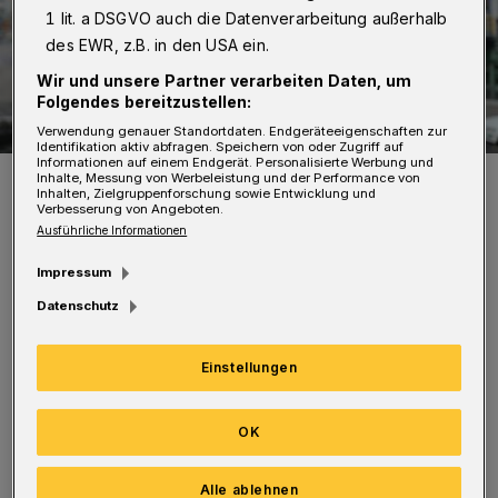
1 lit. a DSGVO auch die Datenverarbeitung außerhalb
des EWR, z.B. in den USA ein.
Wir und unsere Partner verarbeiten Daten, um
Folgendes bereitzustellen:
Verwendung genauer Standortdaten. Endgeräteeigenschaften zur
Identifikation aktiv abfragen. Speichern von oder Zugriff auf
Informationen auf einem Endgerät. Personalisierte Werbung und
Das „Deutschlandticket“ gilt bundesweit für den ÖPNV.
Inhalte, Messung von Werbeleistung und der Performance von
Inhalten, Zielgruppenforschung sowie Entwicklung und
Foto: Christoph Petersen
Verbesserung von Angeboten.
Ausführliche Informationen
Impressum
Datenschutz
Einen entsprechenden Antrag an den
Einstellungen
Finanzausschuss hat der Seniorenbeirat diese
Woche auf den Weg gebracht. „Es gibt viele
OK
ältere Menschen, die sich im Verkehr nicht
mehr wohlfühlen“, so die Beiratsvorsitzende
Alle ablehnen