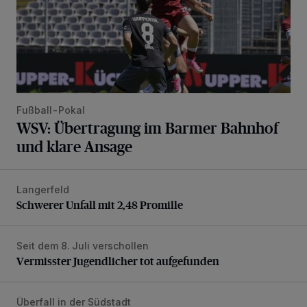
Fußball-Pokal
WSV: Übertragung im Barmer Bahnhof
und klare Ansage
Langerfeld
Schwerer Unfall mit 2,48 Promille
Schwerer Unfall mit 2,48 Promille
Seit dem 8. Juli verschollen
Vermisster Jugendlicher tot aufgefunden
Vermisster Jugendlicher tot aufgefunden
Überfall in der Südstadt
Polizei fahndet nach Dieb mit sehr schlechten Zähnen