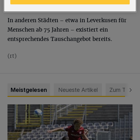
Barbara Becker (CDU).
In anderen Städten – etwa in Leverkusen für
Menschen ab 75 Jahren – existiert ein
entsprechendes Tauschangebot bereits.
(rt)
Meistgelesen
Neueste Artikel
Zum Thema
WSV: Übertragung im Barmer Bahnhof und klare Ansage