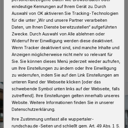
Führerschein?
eindeutige Kennungen auf Ihrem Gerät zu. Durch
Auswahl von OK aktivieren Sie Tracking-Technologien
Wuppertal
·
Wuppertalerinnen und Wuppertalern ab 70
für die unter „Wir und unsere Partner verarbeiten
Jahren soll in Zukunft die Möglichkeit eröffnet werden,
bei freiwilliger Abgabe ihres Führerscheins für ein Jahr
Daten, um Ihnen Dienste bereitzustellen“ aufgeführten
kostenlos ein Deutschlandticket zu bekommen.
Zwecke. Durch Auswahl von Alle ablehnen oder
Widerruf Ihrer Einwilligung werden diese deaktiviert.
Wenn Tracker deaktiviert sind, sind manche Inhalte und
Anzeigen möglicherweise nicht mehr so relevant für
04.12.2023 , 10:30 Uhr
Eine Minute Lesezeit
Sie. Sie können dieses Menü jederzeit wieder aufrufen,
um Ihre Einstellungen zu ändern oder Ihre Einwilligung
zu widerrufen, indem Sie auf den Link Einstellungen am
unteren Rand der Webseite klicken [oder das
schwebende Symbol unten links auf der Webseite, falls
zutreffend]. Ihre Einstellungen gelten innerhalb unseres
Website. Weitere Informationen finden Sie in unserer
Datenschutzerklärung.
Ihre Zustimmung umfasst alle wuppertaler-
rundschau.de-Seiten und schließt gem. Art. 49 Abs. 1 S.