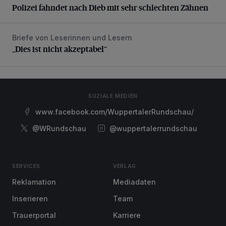
Polizei fahndet nach Dieb mit sehr schlechten Zähnen
Briefe von Leserinnen und Lesern
„Dies ist nicht akzeptabel“
„Dies ist nicht akzeptabel“
SOZIALE MEDIEN
www.facebook.com/WuppertalerRundschau/
@WRundschau
@wuppertalerrundschau
SERVICES
VERLAG
Reklamation
Mediadaten
Inserieren
Team
Trauerportal
Karriere