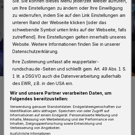
Sie. Sie können dieses Menü jederzeit wieder aufrufen,
um Ihre Einstellungen zu ändern oder Ihre Einwilligung
zu widerrufen, indem Sie auf den Link Einstellungen am
unteren Rand der Webseite klicken [oder das
schwebende Symbol unten links auf der Webseite, falls
zutreffend]. Ihre Einstellungen gelten innerhalb unseres
Website. Weitere Informationen finden Sie in unserer
Datenschutzerklärung.
Ihre Zustimmung umfasst alle wuppertaler-
rundschau.de-Seiten und schließt gem. Art. 49 Abs. 1 S.
1 lit. a DSGVO auch die Datenverarbeitung außerhalb
Blick ins Wuppertaler Impfzentrum (Symbolbild).
des EWR, z.B. in den USA ein.
Foto: Christoph Petersen
Wir und unsere Partner verarbeiten Daten, um
Folgendes bereitzustellen:
Verwendung genauer Standortdaten. Endgeräteeigenschaften zur
Identifikation aktiv abfragen. Speichern von oder Zugriff auf
Informationen auf einem Endgerät. Personalisierte Werbung und
Inhalte, Messung von Werbeleistung und der Performance von
A
Inhalten, Zielgruppenforschung sowie Entwicklung und
lle Bürgerinnen und Bürger dieser
Verbesserung von Angeboten.
Ausführliche Informationen