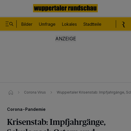
Bilder
Umfrage
Lokales
Stadtteile
Sport
Le
Corona Virus
Wuppertaler Krisenstab: Impfjahrgänge, S
Corona-Pandemie
Krisenstab: Impfjahrgänge,