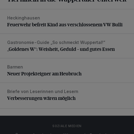
Heckinghausen
Feuerwehr befreit Kind aus verschlossenem VW Bulli
Feuerwehr befreit Kind aus verschlossenem VW Bulli
Gastronomie-Guide „So schmeckt Wuppertal!“
„Goldenes W“: Weisheit, Geduld – und gutes Essen
„Goldenes W“: Weisheit, Geduld – und gutes Essen
Barmen
Neuer Projekteigner am Heubruch
Neuer Projekteigner am Heubruch
Briefe von Leserinnen und Lesern
Verbesserungen wären möglich
Verbesserungen wären möglich
SOZIALE MEDIEN