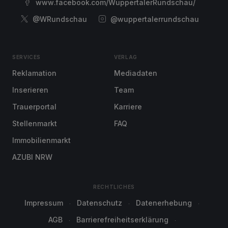
www.facebook.com/WuppertalerRundschau/
@WRundschau
@wuppertalerrundschau
SERVICES
VERLAG
Reklamation
Mediadaten
Inserieren
Team
Trauerportal
Karriere
Stellenmarkt
FAQ
Immobilienmarkt
AZUBI NRW
RECHTLICHES
Impressum
Datenschutz
Datenerhebung
AGB
Barrierefreiheitserklärung