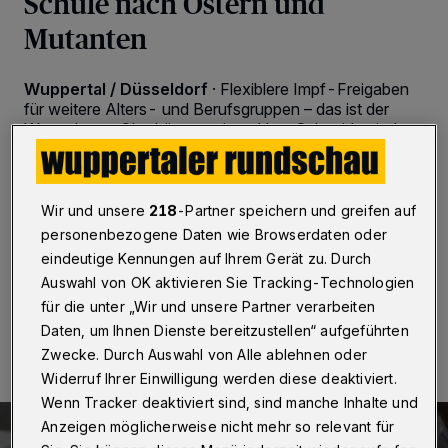
Schule nach Ostern und
Mutanten
Wuppertal / Düsseldorf
·
Flexiblere Impf-Freigaben
für weitere Alters- und Berufsgruppen – das ist der
Wunsch von Oberbürgermeister Uwe Schneidewind
und Krisenstabsleiter Johannes Slawig an das Land.
NRW ist dem Anliegen der Kommunen an frühen
Donnerstagabend (8. April 2021) nachgekommen und
hat die Freigabe für die Geburtsjahrgänge 1942 und
Wir und unsere
218
-Partner speichern und greifen auf
1943 erteilt.
personenbezogene Daten wie Browserdaten oder
eindeutige Kennungen auf Ihrem Gerät zu. Durch
Auswahl von OK aktivieren Sie Tracking-Technologien
für die unter „Wir und unsere Partner verarbeiten
08.04.2021 , 19:00 Uhr
2 Minuten Lesezeit
Daten, um Ihnen Dienste bereitzustellen“ aufgeführten
Zwecke. Durch Auswahl von Alle ablehnen oder
Widerruf Ihrer Einwilligung werden diese deaktiviert.
Wenn Tracker deaktiviert sind, sind manche Inhalte und
Anzeigen möglicherweise nicht mehr so relevant für