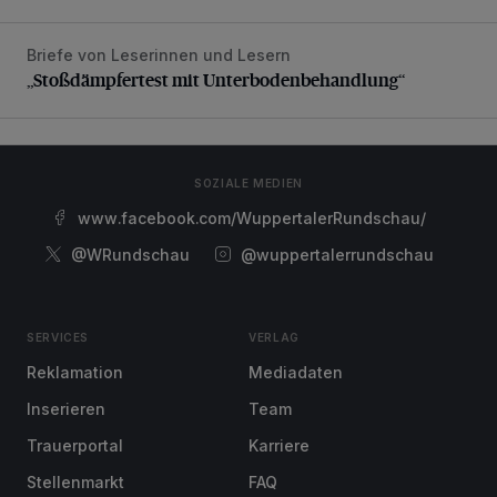
Briefe von Leserinnen und Lesern
„Stoßdämpfertest mit Unterbodenbehandlung“
„Stoßdämpfertest mit Unterbodenbehandlung“
SOZIALE MEDIEN
www.facebook.com/WuppertalerRundschau/
@WRundschau
@wuppertalerrundschau
SERVICES
VERLAG
Reklamation
Mediadaten
Inserieren
Team
Trauerportal
Karriere
Stellenmarkt
FAQ