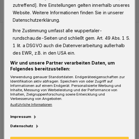
zutreffend]. Ihre Einstellungen gelten innerhalb unseres
Website. Weitere Informationen finden Sie in unserer
Datenschutzerklärung.
Der Verlauf der Corona-Fälle in Wuppertal.
Ihre Zustimmung umfasst alle wuppertaler-
Foto: WR
rundschau.de-Seiten und schließt gem. Art. 49 Abs. 1 S.
1 lit. a DSGVO auch die Datenverarbeitung außerhalb
des EWR, z.B. in den USA ein.
Wir und unsere Partner verarbeiten Daten, um
Folgendes bereitzustellen:
S
eit Ausbruch der Pandemie liegt die
Verwendung genauer Standortdaten. Endgeräteeigenschaften zur
Identifikation aktiv abfragen. Speichern von oder Zugriff auf
Gesamtzahl der infizierten Menschen in
Informationen auf einem Endgerät. Personalisierte Werbung und
Inhalte, Messung von Werbeleistung und der Performance von
Wuppertal damit jetzt bei 15.638 davon aktuell
Inhalten, Zielgruppenforschung sowie Entwicklung und
Verbesserung von Angeboten.
infiziert sind die erwähnten 1.168 Personen.
Ausführliche Informationen
Genesen sind 14.061 Wuppertaler, verstorben
Impressum
409.
Datenschutz