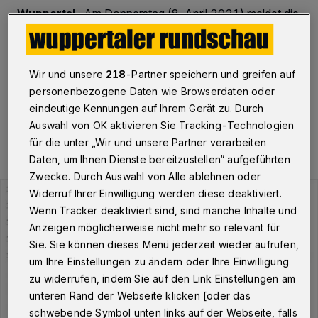
Wuppertal
·
Am Donnerstag (8. April 2021) meldet die
Stadt Wuppertal insgesamt 1.168 Personen, die aktuell
mit dem Corona-Virus infiziert sind. Der Inzidenzwert
liegt bei 170,99.
Wir und unsere
218
-Partner speichern und greifen auf
personenbezogene Daten wie Browserdaten oder
eindeutige Kennungen auf Ihrem Gerät zu. Durch
08.04.2021 , 09:42 Uhr
Eine Minute Lesezeit
Auswahl von OK aktivieren Sie Tracking-Technologien
für die unter „Wir und unsere Partner verarbeiten
Daten, um Ihnen Dienste bereitzustellen“ aufgeführten
Zwecke. Durch Auswahl von Alle ablehnen oder
Widerruf Ihrer Einwilligung werden diese deaktiviert.
Wenn Tracker deaktiviert sind, sind manche Inhalte und
Anzeigen möglicherweise nicht mehr so relevant für
Sie. Sie können dieses Menü jederzeit wieder aufrufen,
um Ihre Einstellungen zu ändern oder Ihre Einwilligung
zu widerrufen, indem Sie auf den Link Einstellungen am
unteren Rand der Webseite klicken [oder das
schwebende Symbol unten links auf der Webseite, falls