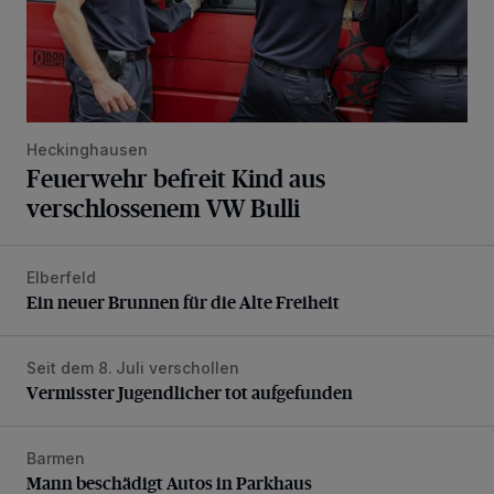
Heckinghausen
Feuerwehr befreit Kind aus
verschlossenem VW Bulli
Elberfeld
Ein neuer Brunnen für die Alte Freiheit
Ein neuer Brunnen für die Alte Freiheit
Seit dem 8. Juli verschollen
Vermisster Jugendlicher tot aufgefunden
Vermisster Jugendlicher tot aufgefunden
Barmen
Mann beschädigt Autos in Parkhaus
Mann beschädigt Autos in Parkhaus