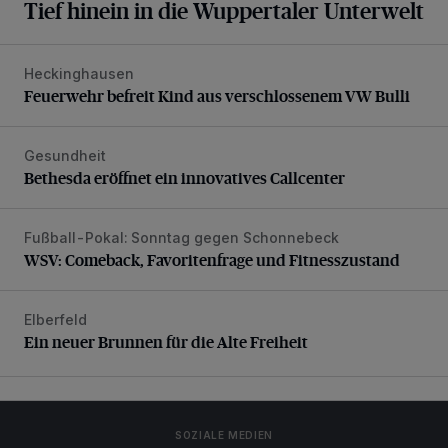
Tief hinein in die Wuppertaler Unterwelt
Heckinghausen
Feuerwehr befreit Kind aus verschlossenem VW Bulli
Feuerwehr befreit Kind aus verschlossenem VW Bulli
Gesundheit
Bethesda eröffnet ein innovatives Callcenter
Bethesda eröffnet ein innovatives Callcenter
Fußball-Pokal: Sonntag gegen Schonnebeck
WSV: Comeback, Favoritenfrage und Fitnesszustand
WSV: Comeback, Favoritenfrage und Fitnesszustand
Elberfeld
Ein neuer Brunnen für die Alte Freiheit
Ein neuer Brunnen für die Alte Freiheit
SOZIALE MEDIEN