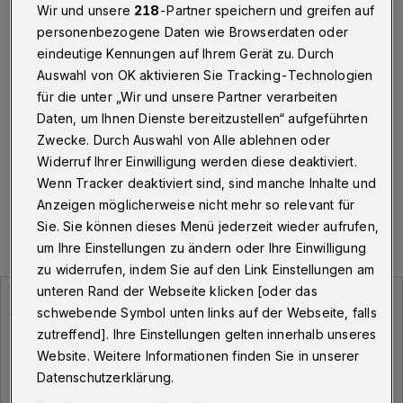
infiziert
Wir und unsere
218
-Partner speichern und greifen auf
personenbezogene Daten wie Browserdaten oder
Wuppertal
·
Am Mittwoch (1. Juli 2020) meldet die
eindeutige Kennungen auf Ihrem Gerät zu. Durch
Stadt Wuppertal 53 Personen, die aktuell mit dem
Auswahl von OK aktivieren Sie Tracking-Technologien
Corona-Virus infiziert sind. In den letzten sieben Tagen
für die unter „Wir und unsere Partner verarbeiten
haben sich 34 Menschen neu mit dem Corona-Virus
Daten, um Ihnen Dienste bereitzustellen“ aufgeführten
infiziert.
Zwecke. Durch Auswahl von Alle ablehnen oder
Widerruf Ihrer Einwilligung werden diese deaktiviert.
Wenn Tracker deaktiviert sind, sind manche Inhalte und
01.07.2020 , 10:29 Uhr
Eine Minute Lesezeit
Anzeigen möglicherweise nicht mehr so relevant für
Sie. Sie können dieses Menü jederzeit wieder aufrufen,
um Ihre Einstellungen zu ändern oder Ihre Einwilligung
zu widerrufen, indem Sie auf den Link Einstellungen am
unteren Rand der Webseite klicken [oder das
schwebende Symbol unten links auf der Webseite, falls
zutreffend]. Ihre Einstellungen gelten innerhalb unseres
Website. Weitere Informationen finden Sie in unserer
Datenschutzerklärung.