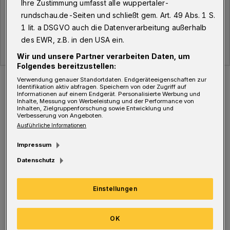
Ihre Zustimmung umfasst alle wuppertaler-
rundschau.de-Seiten und schließt gem. Art. 49 Abs. 1 S.
1 lit. a DSGVO auch die Datenverarbeitung außerhalb
des EWR, z.B. in den USA ein.
Wir und unsere Partner verarbeiten Daten, um
Folgendes bereitzustellen:
Der Verlauf der Corona-Fälle in Wuppertal.
Verwendung genauer Standortdaten. Endgeräteeigenschaften zur
Identifikation aktiv abfragen. Speichern von oder Zugriff auf
Foto: WR
Informationen auf einem Endgerät. Personalisierte Werbung und
Inhalte, Messung von Werbeleistung und der Performance von
Inhalten, Zielgruppenforschung sowie Entwicklung und
Verbesserung von Angeboten.
Ausführliche Informationen
D
Impressum
ie Gesamtzahl der Corona-Fälle in
Datenschutz
Wuppertal liegt bei 1008, davon aktuell
infiziert sind 53 Personen. Insgesamt 868
Einstellungen
Menschen sind vom Corona-Virus genesen, 86
mit einer Virus-Infektion gestorben.
OK