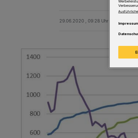
Werbeleist
Verbesseru
Ausführliche
29.06.2020 , 09:28 Uhr
Eine Minute 
Impressu
Datenschu
E