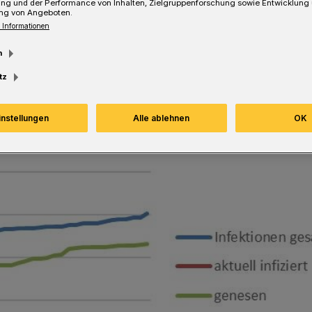
ung und der Performance von Inhalten, Zielgruppenforschung sowie Entwicklung
ng von Angeboten.
 Informationen
Lesezeit
m
tz
instellungen
Alle ablehnen
OK