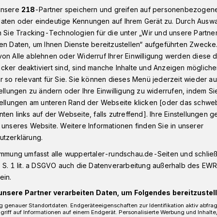
unsere
218
-Partner speichern und greifen auf personenbezogen
aten oder eindeutige Kennungen auf Ihrem Gerät zu. Durch Ausw
n Sie Tracking-Technologien für die unter „Wir und unsere Partne
ag, 29. Juni 2020: Corona-Virus: 56 Wuppertaler infiziert
en Daten, um Ihnen Dienste bereitzustellen“ aufgeführten Zwecke
on Alle ablehnen oder Widerruf Ihrer Einwilligung werden diese de
cker deaktiviert sind, sind manche Inhalte und Anzeigen möglich
 29. Juni 2020
r so relevant für Sie. Sie können dieses Menü jederzeit wieder au
tellungen zu ändern oder Ihre Einwilligung zu widerrufen, indem Si
: 56 Wuppertaler
stellungen am unteren Rand der Webseite klicken [oder das schw
ten links auf der Webseite, falls zutreffend]. Ihre Einstellungen g
 unseres Website. Weitere Informationen finden Sie in unserer
utzerklärung.
immung umfasst alle wuppertaler-rundschau.de-Seiten und schließt
 Juni 2020) meldet die Stadt Wuppertal
 S. 1 lit. a DSGVO auch die Datenverarbeitung außerhalb des EWR, 
 dem Corona-Virus infiziert sind. In den
ein.
n sich 27 Menschen neu mit dem Corona-
unsere Partner verarbeiten Daten, um Folgendes bereitzustell
 genauer Standortdaten. Endgeräteeigenschaften zur Identifikation aktiv abfra
griff auf Informationen auf einem Endgerät. Personalisierte Werbung und Inhalt