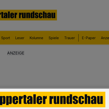
Sport
Leser
Kolumne
Spiele
Trauer
E-Paper
Anze