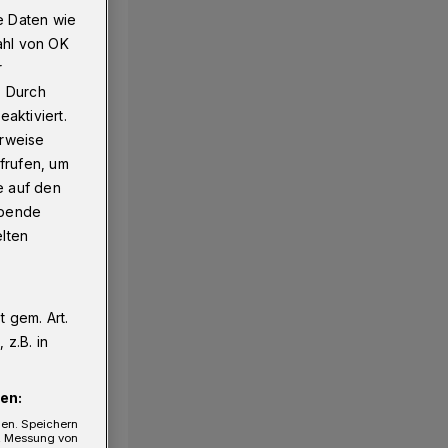
e Daten wie
ahl von OK
r
. Durch
aktiviert.
erweise
frufen, um
e auf den
ebende
elten
 gem. Art.
z.B. in
en:
gen. Speichern
e, Messung von