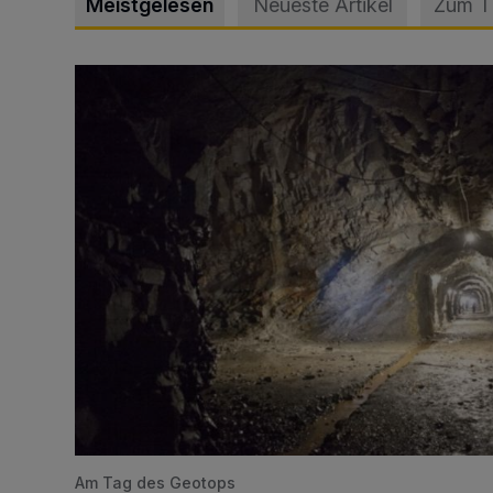
Meistgelesen
Neueste Artikel
Zum 
Tief hinein in die Wuppertaler Unterwelt
Am Tag des Geotops