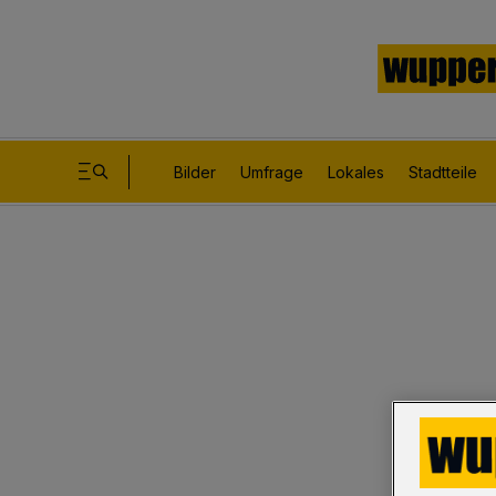
Bilder
Umfrage
Lokales
Stadtteile