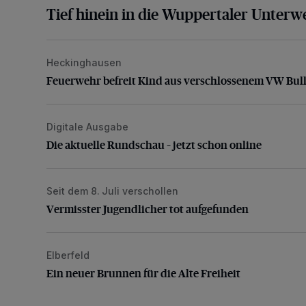
Tief hinein in die Wuppertaler Unterwe
Heckinghausen
Feuerwehr befreit Kind aus verschlossenem VW Bulli
Feuerwehr befreit Kind aus verschlossenem VW Bull
Digitale Ausgabe
Die aktuelle Rundschau – jetzt schon online
Die aktuelle Rundschau – jetzt schon online
Seit dem 8. Juli verschollen
Vermisster Jugendlicher tot aufgefunden
Vermisster Jugendlicher tot aufgefunden
Elberfeld
Ein neuer Brunnen für die Alte Freiheit
Ein neuer Brunnen für die Alte Freiheit