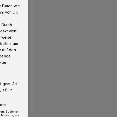
e Daten wie
ahl von OK
r
. Durch
aktiviert.
erweise
frufen, um
e auf den
ebende
elten
 gem. Art.
z.B. in
en:
gen. Speichern
e, Messung von