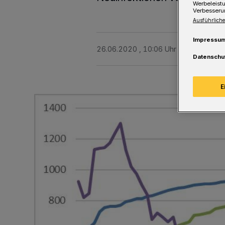
Werbeleist
Verbesseru
Ausführliche
Impressu
26.06.2020 , 10:06 Uhr
Eine Minute 
Datenschu
E