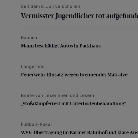
Seit dem 8. Juli verschollen
Vermisster Jugendlicher tot aufgefund
Barmen
Mann beschädigt Autos in Parkhaus
Mann beschädigt Autos in Parkhaus
Langerfeld
Feuerwehr-Einsatz wegen brennender Matratze
Feuerwehr-Einsatz wegen brennender Matratze
Briefe von Leserinnen und Lesern
„Stoßdämpfertest mit Unterbodenbehandlung“
„Stoßdämpfertest mit Unterbodenbehandlung“
Fußball-Pokal
WSV: Übertragung im Barmer Bahnhof und klare An
WSV: Übertragung im Barmer Bahnhof und klare An