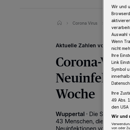
Wir und 
Browserd
aktiviere
Corona Virus
Corona-Vir
verarbeit
Auswahl v
Wenn Tra
Aktuelle Zahlen von Freitag,
nicht meh
Corona-Virus
Ihre Eins
Link Ein
Symbol un
Neuinfektion
innerhalb
Datensch
Woche
Ihre Zust
49 Abs. 1
den USA 
Wuppertal
·
Die Stadt Wuppe
Wir und 
43 Menschen, die mit dem Co
Verwendung
Neuinfektionen vom Vortag l
von oder Zu