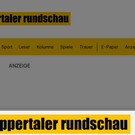
Sport
Leser
Kolumne
Spiele
Trauer
E-Paper
Anze