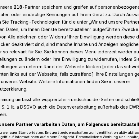
unsere
218
-Partner speichern und greifen auf personenbezogen
aten oder eindeutige Kennungen auf Ihrem Gerät zu. Durch Ausw
n Sie Tracking-Technologien für die unter „Wir und unsere Partne
us: 26 Neuinfektionen in der letzten Woche in Wuppertal
en Daten, um Ihnen Dienste bereitzustellen“ aufgeführten Zwecke
on Alle ablehnen oder Widerruf Ihrer Einwilligung werden diese de
cker deaktiviert sind, sind manche Inhalte und Anzeigen möglich
 26. Juni 2020
r so relevant für Sie. Sie können dieses Menü jederzeit wieder au
: 26
tellungen zu ändern oder Ihre Einwilligung zu widerrufen, indem Si
stellungen am unteren Rand der Webseite klicken [oder das schw
ten links auf der Webseite, falls zutreffend]. Ihre Einstellungen g
en in der letzten
 unseres Website. Weitere Informationen finden Sie in unserer
utzerklärung.
immung umfasst alle wuppertaler-rundschau.de-Seiten und schließt
 S. 1 lit. a DSGVO auch die Datenverarbeitung außerhalb des EWR, 
ein.
rtal meldet für Freitag (26. Juni 2020)
unsere Partner verarbeiten Daten, um Folgendes bereitzustell
rona-Virus infiziert sind. Die Anzahl der
 genauer Standortdaten. Endgeräteeigenschaften zur Identifikation aktiv abfra
iegt bei 6.
griff auf Informationen auf einem Endgerät. Personalisierte Werbung und Inhalt