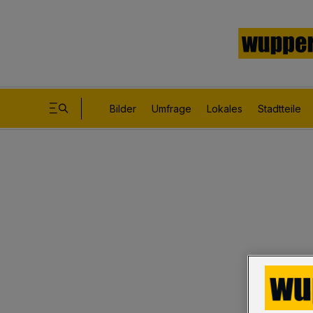
Bilder
Umfrage
Lokales
Stadtteile