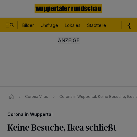
Bilder
Umfrage
Lokales
Stadtteile
Sport
Le
Corona Virus
Corona in Wuppertal: Keine Besuche, Ikea s
Corona in Wuppertal
Keine Besuche, Ikea schließt