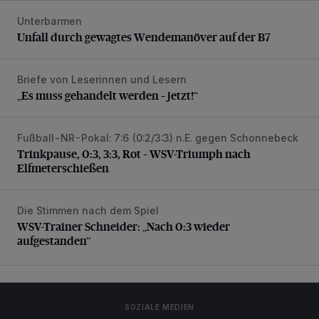
Unterbarmen
Unfall durch gewagtes Wendemanöver auf der B7
Unfall durch gewagtes Wendemanöver auf der B7
Briefe von Leserinnen und Lesern
„Es muss gehandelt werden – jetzt!“
„Es muss gehandelt werden – jetzt!“
Fußball-NR-Pokal: 7:6 (0:2/3:3) n.E. gegen Schonnebeck
Trinkpause, 0:3, 3:3, Rot – WSV-Triumph nach Elfmetersc
Trinkpause, 0:3, 3:3, Rot – WSV-Triumph nach
Elfmeterschießen
Die Stimmen nach dem Spiel
WSV-Trainer Schneider: „Nach 0:3 wieder aufgestanden“
WSV-Trainer Schneider: „Nach 0:3 wieder
aufgestanden“
SOZIALE MEDIEN