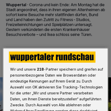
Wuppertal
·
Corona und kein Ende: Am Montag hat die
Stadt angeordnet, dass in ihren eigenen Altenheimen ab
sofort keine Besuche mehr stattfinden dürfen, Bund
und Land haben den Zutritt zu Fitness-Studios,
Freizeiteinrichtungen und Spielplätzen untersagt.
Gestern verkündeten die ersten Krankenhäuser
Besuchsverbote – und Ikea schloss seine Türen.
18.03.2020 , 08:00 Uhr
2 Minuten Lesezeit
Wir und unsere
218
-Partner speichern und greifen auf
personenbezogene Daten wie Browserdaten oder
eindeutige Kennungen auf Ihrem Gerät zu. Durch
Auswahl von OK aktivieren Sie Tracking-Technologien
für die unter „Wir und unsere Partner verarbeiten
Daten, um Ihnen Dienste bereitzustellen“ aufgeführten
Zwecke. Durch Auswahl von Alle ablehnen oder
Widerruf Ihrer Einwilligung werden diese deaktiviert.