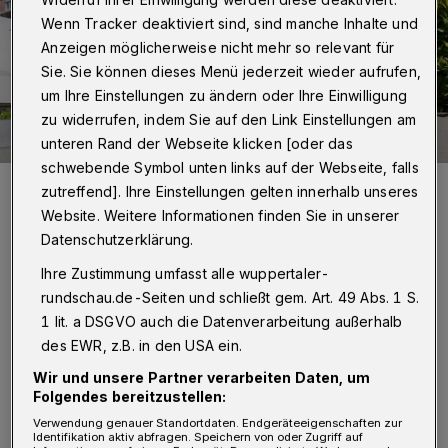
Wenn Tracker deaktiviert sind, sind manche Inhalte und
Anzeigen möglicherweise nicht mehr so relevant für
Sie. Sie können dieses Menü jederzeit wieder aufrufen,
um Ihre Einstellungen zu ändern oder Ihre Einwilligung
zu widerrufen, indem Sie auf den Link Einstellungen am
unteren Rand der Webseite klicken [oder das
schwebende Symbol unten links auf der Webseite, falls
Zum Schutz von Patienten und Mitarbeitern haben das Petrus-
zutreffend]. Ihre Einstellungen gelten innerhalb unseres
Krankenhaus und das St.Josef-Krankenhaus als erste Wuppertaler
Kliniken ein Besuchsverbot erlassen.
Website. Weitere Informationen finden Sie in unserer
Foto: Petrus Krankenhaus
Datenschutzerklärung.
Ihre Zustimmung umfasst alle wuppertaler-
rundschau.de-Seiten und schließt gem. Art. 49 Abs. 1 S.
1 lit. a DSGVO auch die Datenverarbeitung außerhalb
des EWR, z.B. in den USA ein.
Von Stefan Seitz
Wir und unsere Partner verarbeiten Daten, um
Folgendes bereitzustellen:
A
usnahmen beim Altenheim-
Verwendung genauer Standortdaten. Endgeräteeigenschaften zur
Identifikation aktiv abfragen. Speichern von oder Zugriff auf