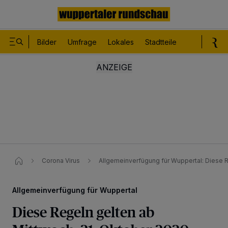
Bilder
Umfrage
Lokales
Stadtteile
Sport
Le
Corona Virus
Allgemeinverfügung für Wuppertal: Diese 
Allgemeinverfügung für Wuppertal
Diese Regeln gelten ab