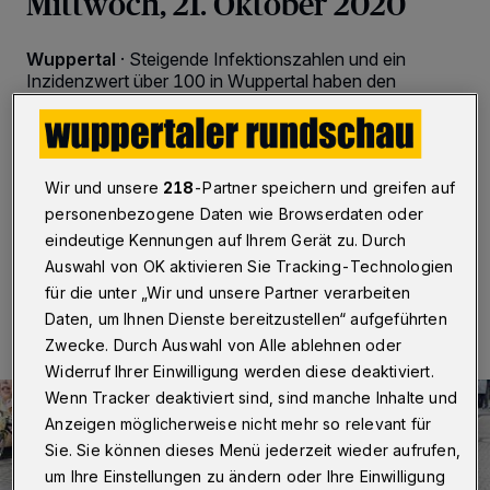
Mittwoch, 21. Oktober 2020
Wuppertal
·
Steigende Infektionszahlen und ein
Inzidenzwert über 100 in Wuppertal haben den
Krisenstab veranlasst, weitere Maßnahme zu erlassen
und Kontakt-Regeln zu verschärfen. Die Neuerungen
sind alle in der aktuell geltenden Allgemeinverfügung
(gültig ab 21. Oktober 2020) der Stadt Wuppertal
Wir und unsere
218
-Partner speichern und greifen auf
nachzulesen.
personenbezogene Daten wie Browserdaten oder
eindeutige Kennungen auf Ihrem Gerät zu. Durch
Auswahl von OK aktivieren Sie Tracking-Technologien
21.10.2020 , 08:15 Uhr
Eine Minute Lesezeit
für die unter „Wir und unsere Partner verarbeiten
Daten, um Ihnen Dienste bereitzustellen“ aufgeführten
Zwecke. Durch Auswahl von Alle ablehnen oder
Widerruf Ihrer Einwilligung werden diese deaktiviert.
Wenn Tracker deaktiviert sind, sind manche Inhalte und
Anzeigen möglicherweise nicht mehr so relevant für
Sie. Sie können dieses Menü jederzeit wieder aufrufen,
um Ihre Einstellungen zu ändern oder Ihre Einwilligung