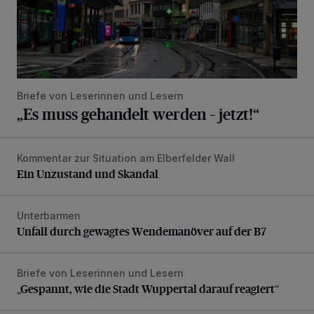
Briefe von Leserinnen und Lesern
„Es muss gehandelt werden – jetzt!“
Kommentar zur Situation am Elberfelder Wall
Ein Unzustand und Skandal
Ein Unzustand und Skandal
Unterbarmen
Unfall durch gewagtes Wendemanöver auf der B7
Unfall durch gewagtes Wendemanöver auf der B7
Briefe von Leserinnen und Lesern
„Gespannt, wie die Stadt Wuppertal darauf reagiert“
„Gespannt, wie die Stadt Wuppertal darauf reagiert“