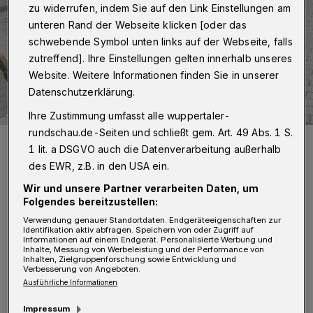
zu widerrufen, indem Sie auf den Link Einstellungen am
unteren Rand der Webseite klicken [oder das
schwebende Symbol unten links auf der Webseite, falls
zutreffend]. Ihre Einstellungen gelten innerhalb unseres
Website. Weitere Informationen finden Sie in unserer
Datenschutzerklärung.
Ihre Zustimmung umfasst alle wuppertaler-
rundschau.de-Seiten und schließt gem. Art. 49 Abs. 1 S.
Symbolfoto.
1 lit. a DSGVO auch die Datenverarbeitung außerhalb
Foto: Wuppertaler Rundschau / sts
des EWR, z.B. in den USA ein.
Wir und unsere Partner verarbeiten Daten, um
Folgendes bereitzustellen:
Verwendung genauer Standortdaten. Endgeräteeigenschaften zur
Identifikation aktiv abfragen. Speichern von oder Zugriff auf
H
Informationen auf einem Endgerät. Personalisierte Werbung und
ier die wichtigsten Neuerungen:
Inhalte, Messung von Werbeleistung und der Performance von
Inhalten, Zielgruppenforschung sowie Entwicklung und
Verbesserung von Angeboten.
In den Fußgängerzonen der Innenstädte
Ausführliche Informationen
Barmen und Elberfeld sowie auf der Straße
Impressum