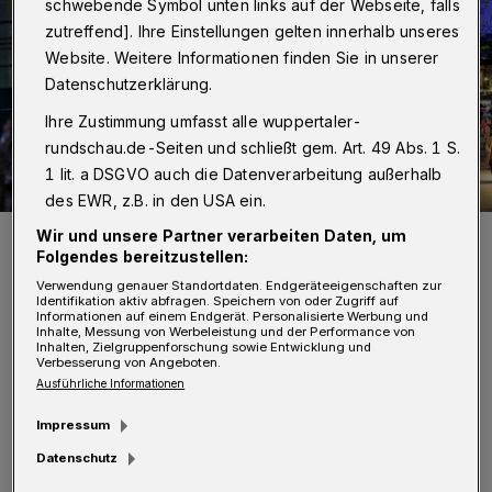
schwebende Symbol unten links auf der Webseite, falls
zutreffend]. Ihre Einstellungen gelten innerhalb unseres
Website. Weitere Informationen finden Sie in unserer
Datenschutzerklärung.
Ihre Zustimmung umfasst alle wuppertaler-
rundschau.de-Seiten und schließt gem. Art. 49 Abs. 1 S.
1 lit. a DSGVO auch die Datenverarbeitung außerhalb
des EWR, z.B. in den USA ein.
Weihnachten in Elberfeld: Schnappschuss aus dem Dezember
Wir und unsere Partner verarbeiten Daten, um
2020.
Folgendes bereitzustellen:
Foto: Achim Otto
Verwendung genauer Standortdaten. Endgeräteeigenschaften zur
Identifikation aktiv abfragen. Speichern von oder Zugriff auf
Informationen auf einem Endgerät. Personalisierte Werbung und
Inhalte, Messung von Werbeleistung und der Performance von
Inhalten, Zielgruppenforschung sowie Entwicklung und
Verbesserung von Angeboten.
Ausführliche Informationen
D
as Konzept für Elberfeld sieht vor, dass
Impressum
Verkaufsbuden mit entsprechendem
Datenschutz
Abstand aufgebaut werden und nicht