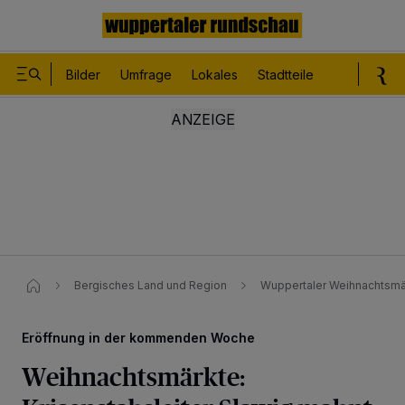
Bilder
Umfrage
Lokales
Stadtteile
Sport
Le
Bergisches Land und Region
Wuppertaler Weihnachtsmär
Eröffnung in der kommenden Woche
Weihnachtsmärkte: