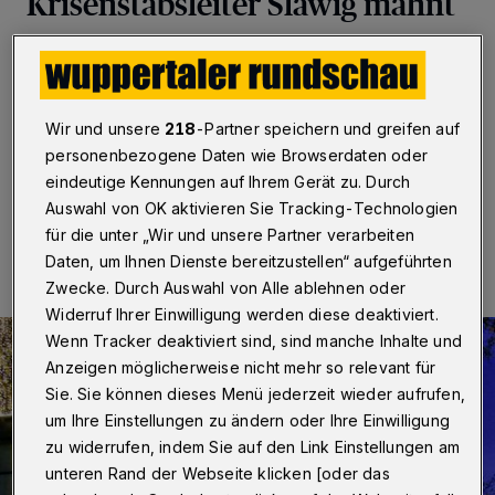
Krisenstabsleiter Slawig mahnt
Wuppertal
·
In Wuppertal öffnen in diesem Jahr in
Barmen und Elberfeld Weihnachtsmärkte – allerdings in
einer „Light“-Version“. Start soll am kommenden
Donnerstag (18. November 2021) sein.
Wir und unsere
218
-Partner speichern und greifen auf
personenbezogene Daten wie Browserdaten oder
eindeutige Kennungen auf Ihrem Gerät zu. Durch
Auswahl von OK aktivieren Sie Tracking-Technologien
10.11.2021 , 18:00 Uhr
Eine Minute Lesezeit
für die unter „Wir und unsere Partner verarbeiten
Daten, um Ihnen Dienste bereitzustellen“ aufgeführten
Zwecke. Durch Auswahl von Alle ablehnen oder
Widerruf Ihrer Einwilligung werden diese deaktiviert.
Wenn Tracker deaktiviert sind, sind manche Inhalte und
Anzeigen möglicherweise nicht mehr so relevant für
Sie. Sie können dieses Menü jederzeit wieder aufrufen,
um Ihre Einstellungen zu ändern oder Ihre Einwilligung
zu widerrufen, indem Sie auf den Link Einstellungen am
unteren Rand der Webseite klicken [oder das