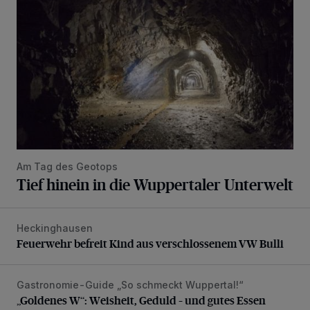
Am Tag des Geotops
Tief hinein in die Wuppertaler Unterwelt
Heckinghausen
Feuerwehr befreit Kind aus verschlossenem VW Bulli
Feuerwehr befreit Kind aus verschlossenem VW Bulli
Gastronomie-Guide „So schmeckt Wuppertal!“
„Goldenes W“: Weisheit, Geduld – und gutes Essen
„Goldenes W“: Weisheit, Geduld – und gutes Essen