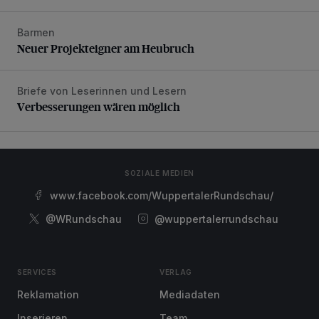
Barmen
Neuer Projekteigner am Heubruch
Neuer Projekteigner am Heubruch
Briefe von Leserinnen und Lesern
Verbesserungen wären möglich
Verbesserungen wären möglich
SOZIALE MEDIEN
www.facebook.com/WuppertalerRundschau/
@WRundschau
@wuppertalerrundschau
SERVICES
VERLAG
Reklamation
Mediadaten
Inserieren
Team