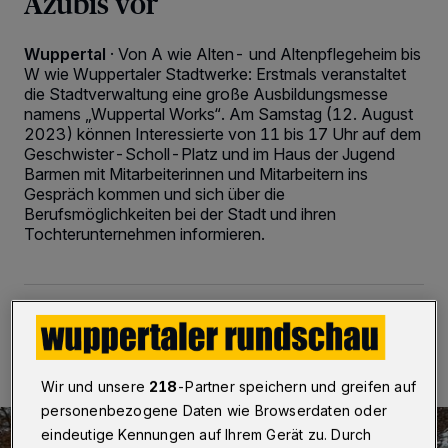
Azubis vor
Wuppertal
·
Von A wie Alten- und Altenpflegeheim bis
W wie Wuppertaler Stadtwerke: Erstmals veranstaltet
die Stadtverwaltung eine große Ausbildungsmesse
namens „Wuppertal Works“. Am Samstag (12. August
2023) können Interessierte von 11 bis 17 Uhr auf dem
Geschwister-Scholl-Platz und im Haus der Jugend
Barmen mit Mitarbeiterinnen und Mitarbeitern ins
Gespräch kommen und sich über die
Berufsmöglichkeiten bei der Stadt und ihren
Tochterunternehmen informieren.
11.08.2023 , 09:00 Uhr
3 Minuten Lesezeit
Wir und unsere
218
-Partner speichern und greifen auf
personenbezogene Daten wie Browserdaten oder
eindeutige Kennungen auf Ihrem Gerät zu. Durch