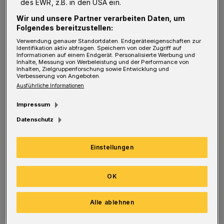
des EWR, z.B. in den USA ein.
Eigenbetrieb Straßenreinigung (ESW),
Wir und unsere Partner verarbeiten Daten, um
Folgendes bereitzustellen:
Feuerwehr, Gebäudemanagement (GMW),
Verwendung genauer Standortdaten. Endgeräteeigenschaften zur
Jobcenter, Kinder- und Jugendwohngruppen,
Identifikation aktiv abfragen. Speichern von oder Zugriff auf
Informationen auf einem Endgerät. Personalisierte Werbung und
Tageseinrichtungen für Kinder – Jugendamt,
Inhalte, Messung von Werbeleistung und der Performance von
Inhalten, Zielgruppenforschung sowie Entwicklung und
Wuppertaler Bühnen oder Wuppertaler
Verbesserung von Angeboten.
Ausführliche Informationen
Stadtwerke (WSW): Sie alle sind am 12. August
dabei und stellen ihre Berufe vor. Vertreten
Impressum
sich auch Kolleginnen und Vertreter aus
Datenschutz
Forstamt, Grüner Zoo, Stadtbibliothek und
Einstellungen
Ordnungsamt sowie aus den Bereichen
Straßen & Verkehr, Bauen & Wohnen, Sport- &
OK
Bäderamt. Fragen können beispielsweise auch
direkt an Fachinformatiker, Kaufleute für
Alle ablehnen
Dialogmarketing, Vermessungstechniker und