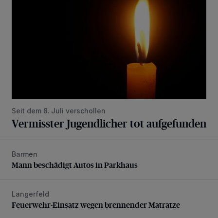
Seit dem 8. Juli verschollen
Vermisster Jugendlicher tot aufgefunden
Barmen
Mann beschädigt Autos in Parkhaus
Mann beschädigt Autos in Parkhaus
Langerfeld
Feuerwehr-Einsatz wegen brennender Matratze
Feuerwehr-Einsatz wegen brennender Matratze