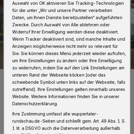
Auswahl von OK aktivieren Sie Tracking-Technologien
für die unter „Wir und unsere Partner verarbeiten
Daten, um Ihnen Dienste bereitzustellen“ aufgeführten
Zwecke. Durch Auswahl von Alle ablehnen oder
Widerruf Ihrer Einwilligung werden diese deaktiviert.
Wenn Tracker deaktiviert sind, sind manche Inhalte und
Anzeigen möglicherweise nicht mehr so relevant für
Sie. Sie können dieses Menü jederzeit wieder aufrufen,
um Ihre Einstellungen zu ändern oder Ihre Einwilligung
zu widerrufen, indem Sie auf den Link Einstellungen am
unteren Rand der Webseite klicken [oder das
Auch der Eigenbetrieb Straßenreinigung (ESW) ist auf der Messe
vertreten (Archivbild).
schwebende Symbol unten links auf der Webseite, falls
Foto: ESW
zutreffend]. Ihre Einstellungen gelten innerhalb unseres
Website. Weitere Informationen finden Sie in unserer
Datenschutzerklärung.
Ihre Zustimmung umfasst alle wuppertaler-
O
rundschau.de-Seiten und schließt gem. Art. 49 Abs. 1 S.
b Alten- und Altenpflegeheime,
1 lit. a DSGVO auch die Datenverarbeitung außerhalb
Abfallwirtschaftsgesellschaft (AWG),