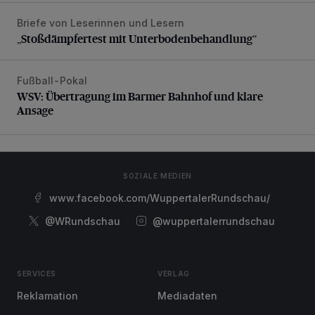
Briefe von Leserinnen und Lesern
„Stoßdämpfertest mit Unterbodenbehandlung“
„Stoßdämpfertest mit Unterbodenbehandlung“
Fußball-Pokal
WSV: Übertragung im Barmer Bahnhof und klare Ansage
WSV: Übertragung im Barmer Bahnhof und klare
Ansage
SOZIALE MEDIEN
www.facebook.com/WuppertalerRundschau/
@WRundschau
@wuppertalerrundschau
SERVICES
VERLAG
Reklamation
Mediadaten