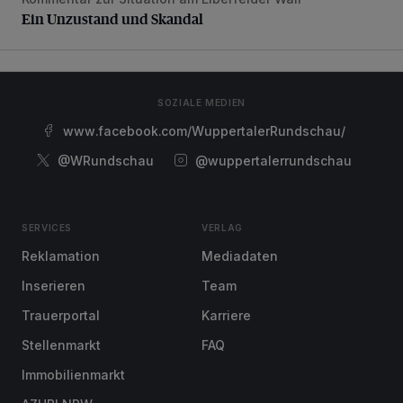
Ein Unzustand und Skandal
Ein Unzustand und Skandal
SOZIALE MEDIEN
www.facebook.com/WuppertalerRundschau/
@WRundschau
@wuppertalerrundschau
SERVICES
VERLAG
Reklamation
Mediadaten
Inserieren
Team
Trauerportal
Karriere
Stellenmarkt
FAQ
Immobilienmarkt