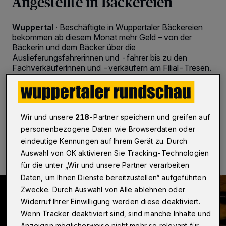
Angestellte in Bäckereien
Wuppertal
·
Beschäftigte in Wuppertaler Bäckereien
bekommen ab diesem Monat mehr Geld – von der
Bäckerin und dem Bäcker über die
Auslieferungsfahrerinnen und -fahrer bis zu den
Fachverkäuferinnen und -verkäufern am Filial-Tresen.
Das teilt die Gewerkschaft Nahrung-Genuss-
Gaststätten mit.
Wir und unsere
218
-Partner speichern und greifen auf
personenbezogene Daten wie Browserdaten oder
12.01.2023 , 11:00 Uhr
2 Minuten Lesezeit
eindeutige Kennungen auf Ihrem Gerät zu. Durch
Auswahl von OK aktivieren Sie Tracking-Technologien
für die unter „Wir und unsere Partner verarbeiten
Daten, um Ihnen Dienste bereitzustellen“ aufgeführten
Zwecke. Durch Auswahl von Alle ablehnen oder
Widerruf Ihrer Einwilligung werden diese deaktiviert.
Wenn Tracker deaktiviert sind, sind manche Inhalte und
Anzeigen möglicherweise nicht mehr so relevant für