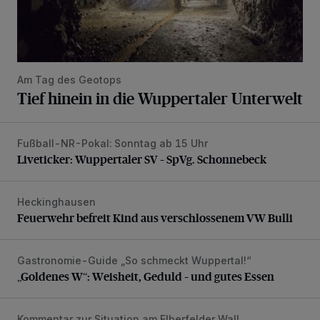
Am Tag des Geotops
Tief hinein in die Wuppertaler Unterwelt
Fußball-NR-Pokal: Sonntag ab 15 Uhr
Liveticker: Wuppertaler SV – SpVg. Schonnebeck
Liveticker: Wuppertaler SV – SpVg. Schonnebeck
Heckinghausen
Feuerwehr befreit Kind aus verschlossenem VW Bulli
Feuerwehr befreit Kind aus verschlossenem VW Bulli
Gastronomie-Guide „So schmeckt Wuppertal!“
„Goldenes W“: Weisheit, Geduld – und gutes Essen
„Goldenes W“: Weisheit, Geduld – und gutes Essen
Kommentar zur Situation am Elberfelder Wall