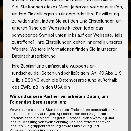
Sie. Sie können dieses Menü jederzeit wieder aufrufen,
um Ihre Einstellungen zu ändern oder Ihre Einwilligung
zu widerrufen, indem Sie auf den Link Einstellungen am
unteren Rand der Webseite klicken [oder das
schwebende Symbol unten links auf der Webseite, falls
zutreffend]. Ihre Einstellungen gelten innerhalb unseres
Website. Weitere Informationen finden Sie in unserer
Datenschutzerklärung.
Die Angestellten sollen ab sofort keine „kleinen Brötchen“ mehr
Ihre Zustimmung umfasst alle wuppertaler-
backen.
rundschau.de-Seiten und schließt gem. Art. 49 Abs. 1 S.
Foto: NGG
1 lit. a DSGVO auch die Datenverarbeitung außerhalb
des EWR, z.B. in den USA ein.
Wir und unsere Partner verarbeiten Daten, um
Folgendes bereitzustellen:
D
Verwendung genauer Standortdaten. Endgeräteeigenschaften zur
ie NGG-Region Düsseldorf-Wuppertal
Identifikation aktiv abfragen. Speichern von oder Zugriff auf
Informationen auf einem Endgerät. Personalisierte Werbung und
spricht von einem „kräftigen Lohn-
Inhalte, Messung von Werbeleistung und der Performance von
Inhalten, Zielgruppenforschung sowie Entwicklung und
Plus“. In Wuppertal gibt es nach Angaben der
Verbesserung von Angeboten.