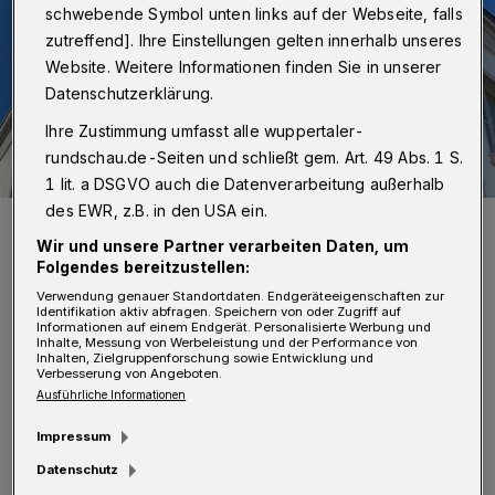
schwebende Symbol unten links auf der Webseite, falls
zutreffend]. Ihre Einstellungen gelten innerhalb unseres
Website. Weitere Informationen finden Sie in unserer
Datenschutzerklärung.
Ihre Zustimmung umfasst alle wuppertaler-
rundschau.de-Seiten und schließt gem. Art. 49 Abs. 1 S.
1 lit. a DSGVO auch die Datenverarbeitung außerhalb
des EWR, z.B. in den USA ein.
Der neue Schriftzug.
Wir und unsere Partner verarbeiten Daten, um
Foto: Sparkasse
Folgendes bereitzustellen:
Verwendung genauer Standortdaten. Endgeräteeigenschaften zur
Identifikation aktiv abfragen. Speichern von oder Zugriff auf
Informationen auf einem Endgerät. Personalisierte Werbung und
Inhalte, Messung von Werbeleistung und der Performance von
Inhalten, Zielgruppenforschung sowie Entwicklung und
S
Verbesserung von Angeboten.
eine Entwicklung nimmt das KÖBO-Haus
Ausführliche Informationen
1924/25 mit der Neugestaltung des
Impressum
Schwebebahnhofes, der ein angrenzendes
Datenschutz
Geschäftshaus umfasst. Das Wuppertaler