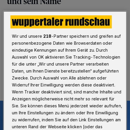
und sein Name
Wuppertal
·
Seit den 1920er Jahren ist das
sogenannte KÖBO-Haus nicht mehr aus der
Elberfelder Innenstadt wegzudenken. Durch den Einzug
der Sparkassen-Filiale Döppersberg in die
Wir und unsere
218
-Partner speichern und greifen auf
Räumlichkeiten ist der Name wieder in aller Munde.
personenbezogene Daten wie Browserdaten oder
Nicht zuletzt auch durch die Anbringung eines neuen
eindeutige Kennungen auf Ihrem Gerät zu. Durch
Schriftzuges an der Außenfassade.
Auswahl von OK aktivieren Sie Tracking-Technologien
für die unter „Wir und unsere Partner verarbeiten
Daten, um Ihnen Dienste bereitzustellen“ aufgeführten
07.10.2022 , 13:07 Uhr
Eine Minute Lesezeit
Zwecke. Durch Auswahl von Alle ablehnen oder
Widerruf Ihrer Einwilligung werden diese deaktiviert.
Wenn Tracker deaktiviert sind, sind manche Inhalte und
Anzeigen möglicherweise nicht mehr so relevant für
Sie. Sie können dieses Menü jederzeit wieder aufrufen,
um Ihre Einstellungen zu ändern oder Ihre Einwilligung
zu widerrufen, indem Sie auf den Link Einstellungen am
unteren Rand der Webseite klicken [oder das