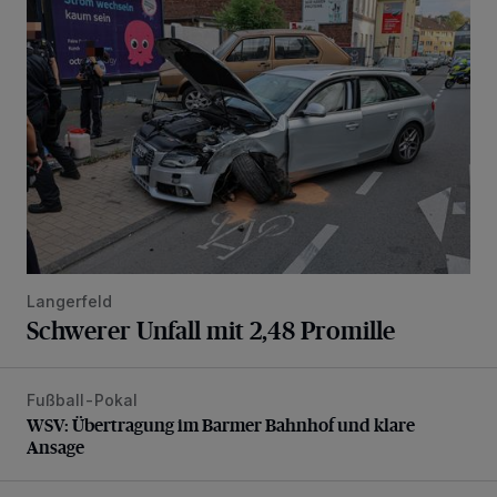
Schwerer Unfall mit 2,48 Promille
Langerfeld
Schwerer Unfall mit 2,48 Promille
Fußball-Pokal
WSV: Übertragung im Barmer Bahnhof und klare Ansage
WSV: Übertragung im Barmer Bahnhof und klare
Ansage