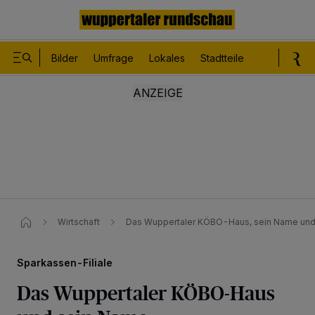
Bilder
Umfrage
Lokales
Stadtteile
Sport
Le
Wirtschaft
Das Wuppertaler KÖBO-Haus, sein Name​ und
Sparkassen-Filiale
Das Wuppertaler KÖBO-Haus