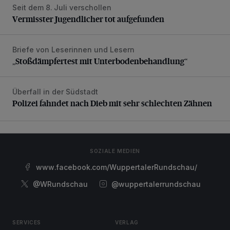
Seit dem 8. Juli verschollen
Vermisster Jugendlicher tot aufgefunden
Vermisster Jugendlicher tot aufgefunden
Briefe von Leserinnen und Lesern
„Stoßdämpfertest mit Unterbodenbehandlung“
„Stoßdämpfertest mit Unterbodenbehandlung“
Überfall in der Südstadt
Polizei fahndet nach Dieb mit sehr schlechten Zähnen
Polizei fahndet nach Dieb mit sehr schlechten Zähnen
SOZIALE MEDIEN
www.facebook.com/WuppertalerRundschau/
@WRundschau
@wuppertalerrundschau
SERVICES
VERLAG