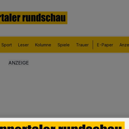
Sport
Leser
Kolumne
Spiele
Trauer
E-Paper
Anze