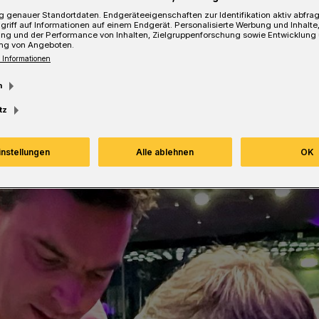
m Haus der deutschen Wirtschaft in Berlin
 genauer Standortdaten. Endgeräteeigenschaften zur Identifikation aktiv abfra
griff auf Informationen auf einem Endgerät. Personalisierte Werbung und Inhalt
ung und der Performance von Inhalten, Zielgruppenforschung sowie Entwicklung
ng von Angeboten.
 Informationen
m
Lesezeit
tz
instellungen
Alle ablehnen
OK