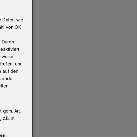
e Daten wie
ahl von OK
r
. Durch
aktiviert.
erweise
frufen, um
e auf den
ebende
elten
 gem. Art.
z.B. in
en: