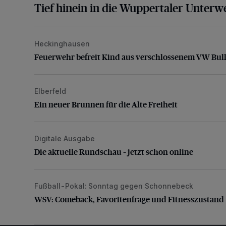
Tief hinein in die Wuppertaler Unterwe
Heckinghausen
Feuerwehr befreit Kind aus verschlossenem VW Bulli
Feuerwehr befreit Kind aus verschlossenem VW Bull
Elberfeld
Ein neuer Brunnen für die Alte Freiheit
Ein neuer Brunnen für die Alte Freiheit
Digitale Ausgabe
Die aktuelle Rundschau – jetzt schon online
Die aktuelle Rundschau – jetzt schon online
Fußball-Pokal: Sonntag gegen Schonnebeck
WSV: Comeback, Favoritenfrage und Fitnesszustan
WSV: Comeback, Favoritenfrage und Fitnesszustand