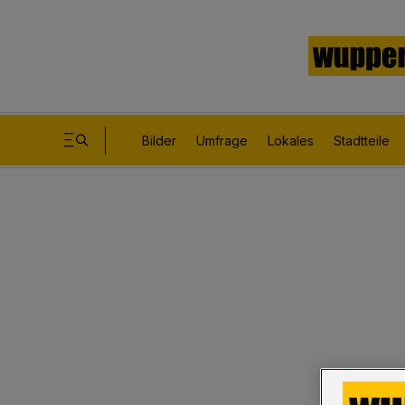
Bilder
Umfrage
Lokales
Stadtteile