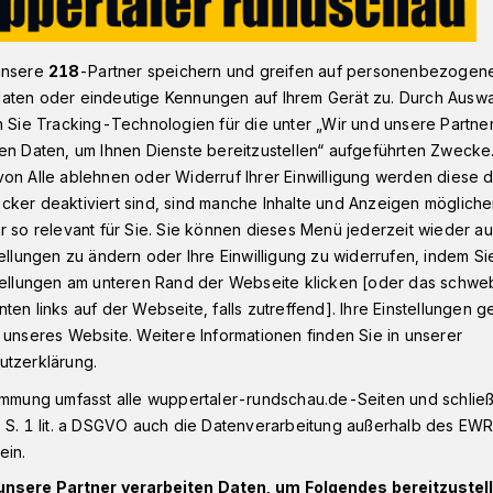
unsere
218
-Partner speichern und greifen auf personenbezogen
-Präsident Pasch sprach mit Minister Habeck​
aten oder eindeutige Kennungen auf Ihrem Gerät zu. Durch Ausw
n Sie Tracking-Technologien für die unter „Wir und unsere Partne
en Daten, um Ihnen Dienste bereitzustellen“ aufgeführten Zwecke
on Alle ablehnen oder Widerruf Ihrer Einwilligung werden diese de
cker deaktiviert sind, sind manche Inhalte und Anzeigen möglich
t Pasch sprach mit
r so relevant für Sie. Sie können dieses Menü jederzeit wieder au
tellungen zu ändern oder Ihre Einwilligung zu widerrufen, indem Si
ck
stellungen am unteren Rand der Webseite klicken [oder das schw
ten links auf der Webseite, falls zutreffend]. Ihre Einstellungen g
 unseres Website. Weitere Informationen finden Sie in unserer
utzerklärung.
gische IHK-Präsident Henner Pasch hat
ert Habeck über die Energiesituation der
immung umfasst alle wuppertaler-rundschau.de-Seiten und schließt
redet. Das Treffern fand im Rahmen des
 S. 1 lit. a DSGVO auch die Datenverarbeitung außerhalb des EWR, 
von DIHK, Bundesvereinigung der
ein.
bände (BDA) und Bundesverband der
unsere Partner verarbeiten Daten, um Folgendes bereitzustell