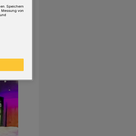
gen. Speichern
e, Messung von
 und