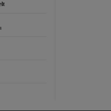
lt
i
d