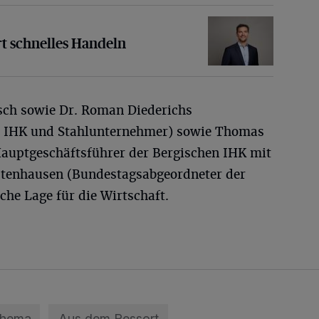
lles Handeln
t schnelles Handeln
sch sowie Dr. Roman Diederichs
en IHK und Stahlunternehmer) sowie Thomas
 Hauptgeschäftsführer der Bergischen IHK mit
dtenhausen (Bundestagsabgeordneter der
che Lage für die Wirtschaft.
Thema
Aus dem Ressort