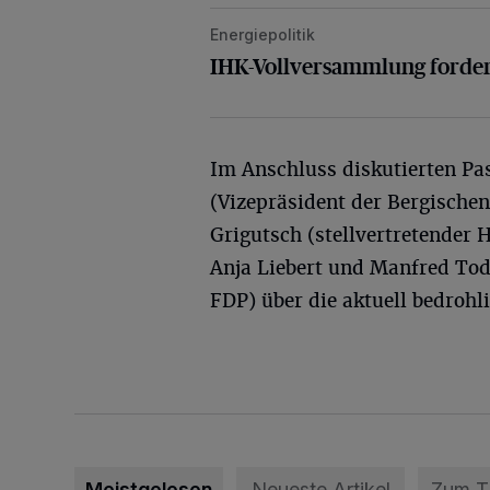
Energiepolitik
IHK-Vollversammlung fordert schne
IHK-Vollversammlung forder
Im Anschluss diskutierten Pa
(Vizepräsident der Bergisch
Grigutsch (stellvertretender
Anja Liebert und Manfred To
FDP) über die aktuell bedrohli
Meistgelesen
Neueste Artikel
Zum 