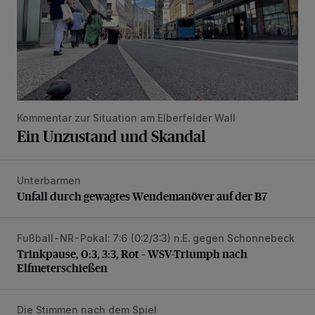
Kommentar zur Situation am Elberfelder Wall
Ein Unzustand und Skandal
Unterbarmen
Unfall durch gewagtes Wendemanöver auf der B7
Unfall durch gewagtes Wendemanöver auf der B7
Fußball-NR-Pokal: 7:6 (0:2/3:3) n.E. gegen Schonnebeck
Trinkpause, 0:3, 3:3, Rot – WSV-Triumph nach Elfmetersc
Trinkpause, 0:3, 3:3, Rot – WSV-Triumph nach
Elfmeterschießen
Die Stimmen nach dem Spiel
WSV-Trainer Schneider: „Nach 0:3 wieder aufgestanden“