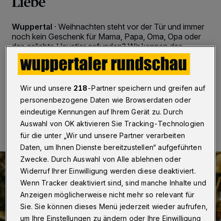
Liebe
Wuppertal
·
Weihnachten steht vor der Tür und immer
noch kein Geschenk für Mama, Papa, Oma, Opa oder
das geliebte Haustier gefunden? Wir kennen das
Problem! Und haben dafür auf dem Elberfelder
Weihnachtsmarkt eine Last-Minute-Lösung gefunden.
Wir und unsere
218
-Partner speichern und greifen auf
personenbezogene Daten wie Browserdaten oder
17.12.2019 , 19:00 Uhr
2 Minuten Lesezeit
eindeutige Kennungen auf Ihrem Gerät zu. Durch
Auswahl von OK aktivieren Sie Tracking-Technologien
für die unter „Wir und unsere Partner verarbeiten
Daten, um Ihnen Dienste bereitzustellen“ aufgeführten
Zwecke. Durch Auswahl von Alle ablehnen oder
Widerruf Ihrer Einwilligung werden diese deaktiviert.
Wenn Tracker deaktiviert sind, sind manche Inhalte und
Anzeigen möglicherweise nicht mehr so relevant für
Sie. Sie können dieses Menü jederzeit wieder aufrufen,
um Ihre Einstellungen zu ändern oder Ihre Einwilligung