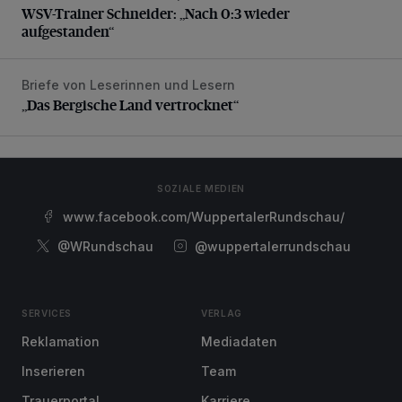
WSV-Trainer Schneider: „Nach 0:3 wieder
aufgestanden“
Briefe von Leserinnen und Lesern
„Das Bergische Land vertrocknet“
„Das Bergische Land vertrocknet“
SOZIALE MEDIEN
www.facebook.com/WuppertalerRundschau/
@WRundschau
@wuppertalerrundschau
SERVICES
VERLAG
Reklamation
Mediadaten
Inserieren
Team
Trauerportal
Karriere