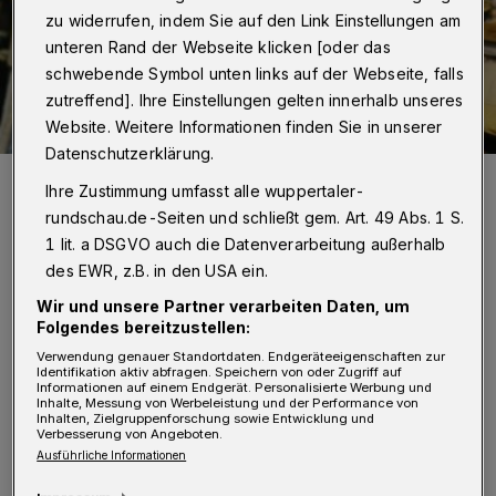
zu widerrufen, indem Sie auf den Link Einstellungen am
unteren Rand der Webseite klicken [oder das
schwebende Symbol unten links auf der Webseite, falls
zutreffend]. Ihre Einstellungen gelten innerhalb unseres
Website. Weitere Informationen finden Sie in unserer
Datenschutzerklärung.
Rundschau-Redakteurinn Hannah Florian ließ sich von Willi Pauer in
Ihre Zustimmung umfasst alle wuppertaler-
die Töpferkunst einweihen und formte einen Futternapf für ihren
Hund.
rundschau.de-Seiten und schließt gem. Art. 49 Abs. 1 S.
Foto: Wuppertaler Rundschau
1 lit. a DSGVO auch die Datenverarbeitung außerhalb
des EWR, z.B. in den USA ein.
Wir und unsere Partner verarbeiten Daten, um
Folgendes bereitzustellen:
W
Verwendung genauer Standortdaten. Endgeräteeigenschaften zur
ie wäre es mit etwas selbst
Identifikation aktiv abfragen. Speichern von oder Zugriff auf
Informationen auf einem Endgerät. Personalisierte Werbung und
Inhalte, Messung von Werbeleistung und der Performance von
Getöpferten. Ob Schale, Vase oder
Inhalten, Zielgruppenforschung sowie Entwicklung und
Verbesserung von Angeboten.
Trinkgefäß – jedes Teil ist ein Unikat. Und
Ausführliche Informationen
wenn es dann noch mit ganz viel Liebe