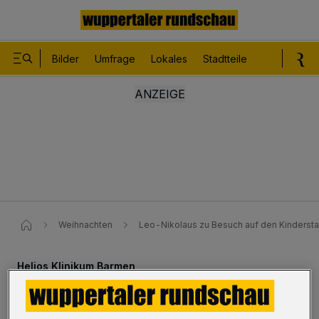
Bilder
Umfrage
Lokales
Stadtteile
Sport
Le
Weihnachten
Leo-Nikolaus zu Besuch auf den Kindersta
Helios Klinikum Barmen
Leo-Nikolaus zu Besuch auf den