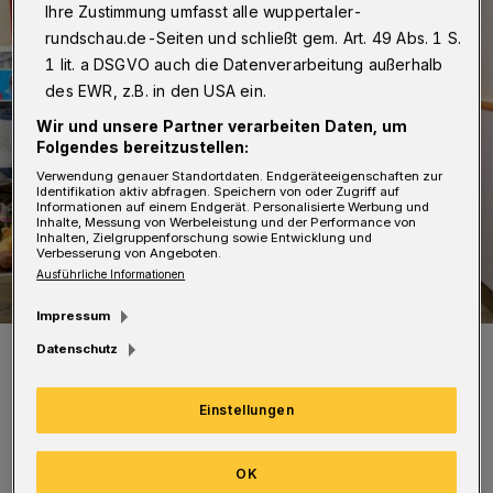
Ihre Zustimmung umfasst alle wuppertaler-
rundschau.de-Seiten und schließt gem. Art. 49 Abs. 1 S.
1 lit. a DSGVO auch die Datenverarbeitung außerhalb
des EWR, z.B. in den USA ein.
Wir und unsere Partner verarbeiten Daten, um
Folgendes bereitzustellen:
Verwendung genauer Standortdaten. Endgeräteeigenschaften zur
Identifikation aktiv abfragen. Speichern von oder Zugriff auf
Informationen auf einem Endgerät. Personalisierte Werbung und
Inhalte, Messung von Werbeleistung und der Performance von
Inhalten, Zielgruppenforschung sowie Entwicklung und
Verbesserung von Angeboten.
Ausführliche Informationen
Impressum
Der Nikolaus und seine Helfer: Janos Fromm, Dominika
Datenschutz
Kaczmarczyk, Marcel Schaumann, mit Schoko-Nikoläusen im Helios
Klinikum Barmen.
Foto: Foto: Michael Mutzberg
Einstellungen
OK