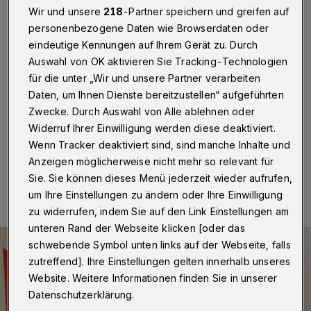
Kinderstationen
Wir und unsere
218
-Partner speichern und greifen auf
personenbezogene Daten wie Browserdaten oder
Wuppertal
·
Pünktlich zum Anfang der Adventszeit
eindeutige Kennungen auf Ihrem Gerät zu. Durch
haben die Leos wieder für große Augen und strahlende
Auswahl von OK aktivieren Sie Tracking-Technologien
Kindergesichter gesorgt: Seit vielen Jahren besuchen
für die unter „Wir und unsere Partner verarbeiten
die Mitglieder des Leo-Club Wuppertal verkleidet als
"Nikolaus" und seine Helfer die Abteilung für Kinder-
Daten, um Ihnen Dienste bereitzustellen“ aufgeführten
und Jugendmedizin im Helios Klinikum Barmen.
Zwecke. Durch Auswahl von Alle ablehnen oder
Widerruf Ihrer Einwilligung werden diese deaktiviert.
Wenn Tracker deaktiviert sind, sind manche Inhalte und
Anzeigen möglicherweise nicht mehr so relevant für
04.12.2017 , 10:41 Uhr
Eine Minute Lesezeit
Sie. Sie können dieses Menü jederzeit wieder aufrufen,
um Ihre Einstellungen zu ändern oder Ihre Einwilligung
zu widerrufen, indem Sie auf den Link Einstellungen am
unteren Rand der Webseite klicken [oder das
schwebende Symbol unten links auf der Webseite, falls
zutreffend]. Ihre Einstellungen gelten innerhalb unseres
Website. Weitere Informationen finden Sie in unserer
Datenschutzerklärung.