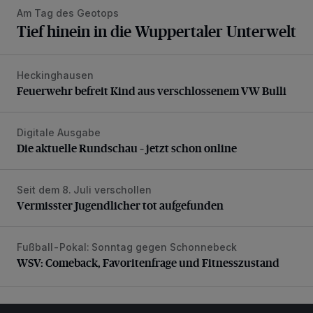
Am Tag des Geotops
Tief hinein in die Wuppertaler Unterwelt
Heckinghausen
Feuerwehr befreit Kind aus verschlossenem VW Bulli
Feuerwehr befreit Kind aus verschlossenem VW Bulli
Digitale Ausgabe
Die aktuelle Rundschau – jetzt schon online
Die aktuelle Rundschau – jetzt schon online
Seit dem 8. Juli verschollen
Vermisster Jugendlicher tot aufgefunden
Vermisster Jugendlicher tot aufgefunden
Fußball-Pokal: Sonntag gegen Schonnebeck
WSV: Comeback, Favoritenfrage und Fitnesszustand
WSV: Comeback, Favoritenfrage und Fitnesszustand