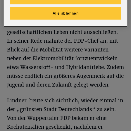
zurückzugeben. Man dürfte aber auch
Alle ablehnen
Menschen, die aus medizinischen Gründen
nicht geimpft werden können, vom
gesellschaftlichen Leben nicht ausschließen.
In seiner Rede mahnte der FDP-Chef an, mit
Blick auf die Mobilität weitere Varianten
neben der Elektromobilität fortzuentwickeln –
etwa Wasserstoff- und Hybridantriebe. Zudem
müsse endlich ein größeres Augenmerk auf die
Jugend und deren Zukunft gelegt werden.
Lindner freute sich sichtlich, wieder einmal in
der „grünsten Stadt Deutschlands“ zu sein.
Von der Wuppertaler FDP bekam er eine
Kochutensilien geschenkt, nachdem er