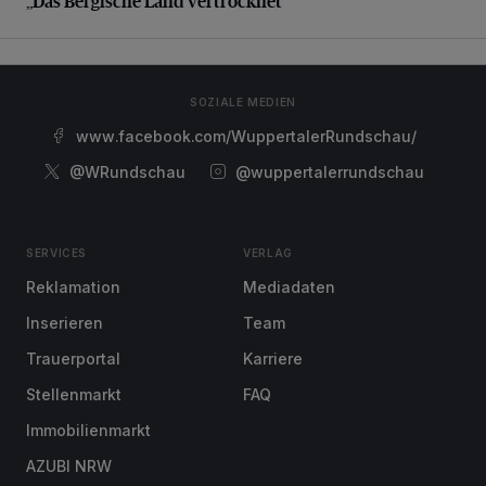
„Das Bergische Land vertrocknet“
SOZIALE MEDIEN
www.facebook.com/WuppertalerRundschau/
@WRundschau
@wuppertalerrundschau
SERVICES
VERLAG
Reklamation
Mediadaten
Inserieren
Team
Trauerportal
Karriere
Stellenmarkt
FAQ
Immobilienmarkt
AZUBI NRW