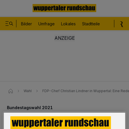
Bilder
Umfrage
Lokales
Stadtteile
Sport
Le
Wahl
FDP-Chef Christian Lindner in Wuppertal: Eine Red
Bundestagswahl 2021
FDP-Chef Lindner: Eine Rede