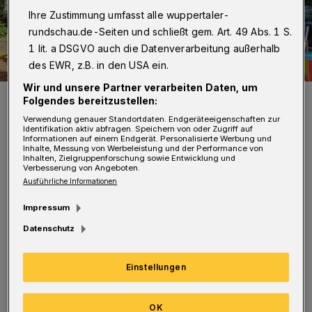
Ihre Zustimmung umfasst alle wuppertaler-
rundschau.de-Seiten und schließt gem. Art. 49 Abs. 1 S.
1 lit. a DSGVO auch die Datenverarbeitung außerhalb
des EWR, z.B. in den USA ein.
Wir und unsere Partner verarbeiten Daten, um
Von li.: Der FDP-Fraktionsvorsitzende Alexander Schmidt, der
Folgendes bereitzustellen:
Landtagsabgeordnete Marcel Hafke, die Stadtverordnete Karin van
der Most, Christian Lindner und die Direktkandidaten Manfred
Verwendung genauer Standortdaten. Endgeräteeigenschaften zur
Todtenhausen (Wuppertal I) und Robert Weindl (Wuppertal II,
Identifikation aktiv abfragen. Speichern von oder Zugriff auf
Remscheid, Solingen).
Informationen auf einem Endgerät. Personalisierte Werbung und
Inhalte, Messung von Werbeleistung und der Performance von
Foto: Christoph Petersen
Inhalten, Zielgruppenforschung sowie Entwicklung und
Verbesserung von Angeboten.
Ausführliche Informationen
Impressum
Datenschutz
Vor rund 250 Zuhörerinnen und Zuhörern
sprach sich der 42-Jährige auf dem Gelände
Einstellungen
des Freizeitparks Fischertal dafür aus,
Geimpften und Genesenen die Grundrechte
OK