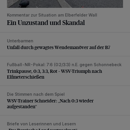
Kommentar zur Situation am Elberfelder Wall
Ein Unzustand und Skandal
Unterbarmen
Unfall durch gewagtes Wendemanöver auf der B7
Unfall durch gewagtes Wendemanöver auf der B7
Fußball-NR-Pokal: 7:6 (0:2/3:3) n.E. gegen Schonnebeck
Trinkpause, 0:3, 3:3, Rot – WSV-Triumph nach Elfmetersc
Trinkpause, 0:3, 3:3, Rot – WSV-Triumph nach
Elfmeterschießen
Die Stimmen nach dem Spiel
WSV-Trainer Schneider: „Nach 0:3 wieder aufgestanden“
WSV-Trainer Schneider: „Nach 0:3 wieder
aufgestanden“
Briefe von Leserinnen und Lesern
„Das Bergische Land vertrocknet“