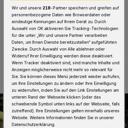
und Kochutensilien
Wir und unsere
218
-Partner speichern und greifen auf
personenbezogene Daten wie Browserdaten oder
Wuppertal
·
Der FDP-Bundesvorsitzende Christian
Lindner hat am Samstag (4. August 2021) im Rahmen
eindeutige Kennungen auf Ihrem Gerät zu. Durch
des Bundestagswahlkampfs seine Geburtsstadt
Auswahl von OK aktivieren Sie Tracking-Technologien
Wuppertal besucht und damit den liberalen
für die unter „Wir und unsere Partner verarbeiten
Direktkandidaten und Bundestagsabgeordneten
Daten, um Ihnen Dienste bereitzustellen“ aufgeführten
Manfred Todtenhausen unterstützt.
Zwecke. Durch Auswahl von Alle ablehnen oder
Widerruf Ihrer Einwilligung werden diese deaktiviert.
Wenn Tracker deaktiviert sind, sind manche Inhalte und
04.09.2021 , 16:13 Uhr
Eine Minute Lesezeit
Anzeigen möglicherweise nicht mehr so relevant für
Sie. Sie können dieses Menü jederzeit wieder aufrufen,
um Ihre Einstellungen zu ändern oder Ihre Einwilligung
zu widerrufen, indem Sie auf den Link Einstellungen am
unteren Rand der Webseite klicken [oder das
schwebende Symbol unten links auf der Webseite, falls
zutreffend]. Ihre Einstellungen gelten innerhalb unseres
Website. Weitere Informationen finden Sie in unserer
Datenschutzerklärung.